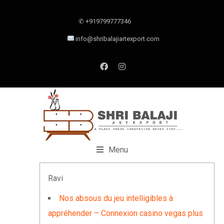
✆ +919799777346
info@shribalajiartexport.com
Menu
Ravi
Nos absous du jeu intelligibles à
appréhender – Connexion casino vegas plus