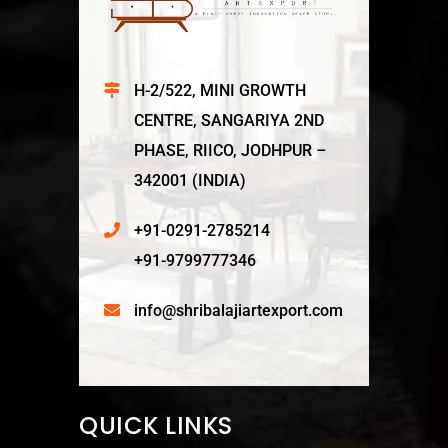
H-2/522, MINI GROWTH
CENTRE, SANGARIYA 2ND
PHASE, RIICO, JODHPUR –
342001 (INDIA)
+91-0291-2785214
+91-9799777346
info@shribalajiartexport.com
QUICK LINKS