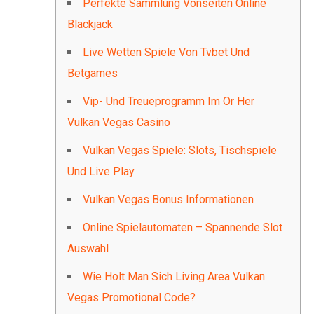
Perfekte Sammlung Vonseiten Online
Blackjack
Live Wetten Spiele Von Tvbet Und
Betgames
Vip- Und Treueprogramm Im Or Her
Vulkan Vegas Casino
Vulkan Vegas Spiele: Slots, Tischspiele
Und Live Play
Vulkan Vegas Bonus Informationen
Online Spielautomaten – Spannende Slot
Auswahl
Wie Holt Man Sich Living Area Vulkan
Vegas Promotional Code?