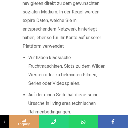
navigieren direkt zu dem gewünschten
sozialen Medium. In der Regel werden
expire Daten, welche Sie in
entsprechendem Netzwerk hinterlegt
haben, ebenso für Ihr Konto auf unserer
Plattform verwendet.
Wir haben klassische
Fruchtmaschinen, Slots zu dem Wilden
Westen oder zu bekannten Filmen,
Serien oder Videospielen.
Auf der einen Seite hat diese seine
Ursache in living area technischen
Rahmenbedingungen.
↓
So beträgt der maximale Ausprägung
Enquiry