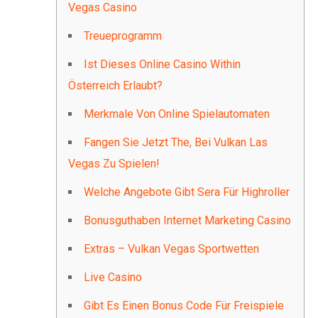
Vegas Casino
Treueprogramm
Ist Dieses Online Casino Within
Österreich Erlaubt?
Merkmale Von Online Spielautomaten
Fangen Sie Jetzt The, Bei Vulkan Las
Vegas Zu Spielen!
Welche Angebote Gibt Sera Für Highroller
Bonusguthaben Internet Marketing Casino
Extras – Vulkan Vegas Sportwetten
Live Casino
Gibt Es Einen Bonus Code Für Freispiele