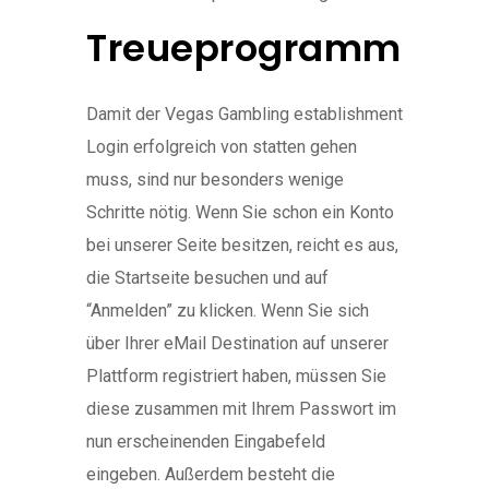
Treueprogramm
Damit der Vegas Gambling establishment
Login erfolgreich von statten gehen
muss, sind nur besonders wenige
Schritte nötig. Wenn Sie schon ein Konto
bei unserer Seite besitzen, reicht es aus,
die Startseite besuchen und auf
“Anmelden” zu klicken. Wenn Sie sich
über Ihrer eMail Destination auf unserer
Plattform registriert haben, müssen Sie
diese zusammen mit Ihrem Passwort im
nun erscheinenden Eingabefeld
eingeben. Außerdem besteht die