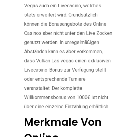
Vegas auch ein Livecasino, welches
stets erweitert wird. Grundsätzlich
können die Bonusangebote des Online
Casinos aber nicht unter den Live Zocken
genutzt werden. In unregelmäßigen
Abständen kann es aber vorkommen,
dass Vulkan Las vegas einen exklusiven
Livecasino-Bonus zur Verfügung stellt
oder entsprechende Turniere
veranstaltet. Der komplette
Willkommensbonus von 1000€ ist nicht
über eine einzelne Einzahlung erhältlich.
Merkmale Von