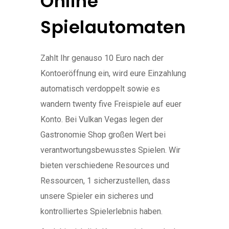
Online
Spielautomaten
Zahlt Ihr genauso 10 Euro nach der
Kontoeröffnung ein, wird eure Einzahlung
automatisch verdoppelt sowie es
wandern twenty five Freispiele auf euer
Konto. Bei Vulkan Vegas legen der
Gastronomie Shop großen Wert bei
verantwortungsbewusstes Spielen. Wir
bieten verschiedene Resources und
Ressourcen, 1 sicherzustellen, dass
unsere Spieler ein sicheres und
kontrolliertes Spielerlebnis haben.