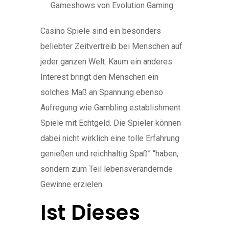
Gameshows von Evolution Gaming.
Casino Spiele sind ein besonders
beliebter Zeitvertreib bei Menschen auf
jeder ganzen Welt. Kaum ein anderes
Interest bringt den Menschen ein
solches Maß an Spannung ebenso
Aufregung wie Gambling establishment
Spiele mit Echtgeld. Die Spieler können
dabei nicht wirklich eine tolle Erfahrung
genießen und reichhaltig Spaß” “haben,
sondern zum Teil lebensverändernde
Gewinne erzielen.
Ist Dieses