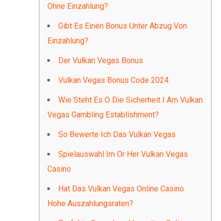
Ohne Einzahlung?
Gibt Es Einen Bonus Unter Abzug Von
Einzahlung?
Der Vulkan Vegas Bonus
Vulkan Vegas Bonus Code 2024
Wie Steht Es O Die Sicherheit I Am Vulkan
Vegas Gambling Establishment?
So Bewerte Ich Das Vulkan Vegas
Spielauswahl Im Or Her Vulkan Vegas
Casino
Hat Das Vulkan Vegas Online Casino
Hohe Auszahlungsraten?