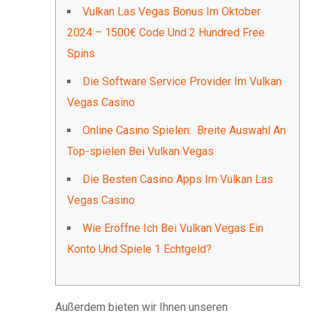
Vulkan Las Vegas Bonus Im Oktober
2024 – 1500€ Code Und 2 Hundred Free
Spins
Die Software Service Provider Im Vulkan
Vegas Casino
Online Casino Spielen: Breite Auswahl An
Top-spielen Bei Vulkan Vegas
Die Besten Casino Apps Im Vulkan Las
Vegas Casino
Wie Eröffne Ich Bei Vulkan Vegas Ein
Konto Und Spiele 1 Echtgeld?
Außerdem bieten wir Ihnen unseren