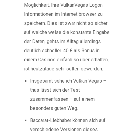
Möglichkeit, Ihre VulkanVegas Logon
Informationen im Internet browser zu
speichern. Dies ist zwar nicht so sicher
auf welche weise die konstante Eingabe
der Daten, gehts im Alltag allerdings
deutlich schneller. 40 € als Bonus in
einem Casinos einfach so über erhalten,
ist heutzutage sehr selten geworden.
Insgesamt sehe ich Vulkan Vegas –
thus lässt sich der Test
zusammenfassen – auf einem
besonders guten Weg.
Baccarat-Liebhaber können sich auf
verschiedene Versionen dieses