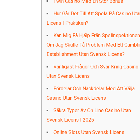
Twin Casino Med En Stor Bonus
Hur Går Det Till Att Spela På Casino Uta
Licens I Praktiken?
Kan Mig Få Hjälp Från Spelinspektionen
Om Jag Skulle Få Problem Med Ett Gambli
Establishment Utan Svensk Licens?
Vanligast Frågor Och Svar Kring Casino
Utan Svensk Licens
Fördelar Och Nackdelar Med Att Välja
Casino Utan Svensk Licens
Säkra Typer Av On Line Casino Utan
Svensk Licens I 2025
Online Slots Utan Svensk Licens