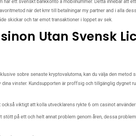
som har ett svenskt bankkonto å mobilnummer. Detta innebär att ett
oritmetod när det kmr till betalningar my partner and i alla dess
e skickar och tar emot transaktioner i loppet av sek.
asinon Utan Svensk Li
inklusive sobre senaste kryptovalutorna, kan du välja den metod
av dina vinster. Kundsupporten är proffsig och tillgänglig dygnet run
t också viktigt att kolla utvecklarens rykte 6 om casinot använde
 stött på ett och helt annat problem genom åren, dessa problem