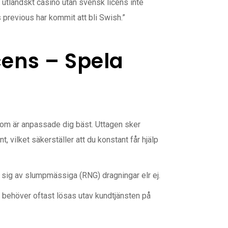
 utländskt casino utan svensk licens inte
 previous har kommit att bli Swish.”
cens – Spela
 som är anpassade dig bäst. Uttagen sker
t, vilket säkerställer att du konstant får hjälp
r sig av slumpmässiga (RNG) dragningar elr ej.
 behöver oftast lösas utav kundtjänsten på