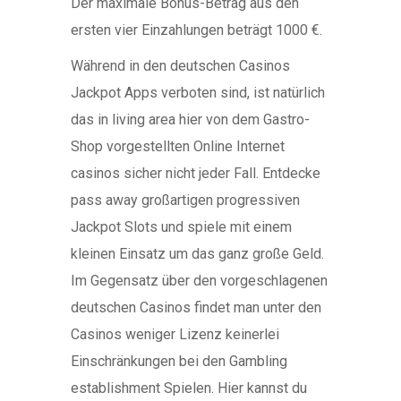
Der maximale Bonus-Betrag aus den
ersten vier Einzahlungen beträgt 1000 €.
Während in den deutschen Casinos
Jackpot Apps verboten sind, ist natürlich
das in living area hier von dem Gastro-
Shop vorgestellten Online Internet
casinos sicher nicht jeder Fall. Entdecke
pass away großartigen progressiven
Jackpot Slots und spiele mit einem
kleinen Einsatz um das ganz große Geld.
Im Gegensatz über den vorgeschlagenen
deutschen Casinos findet man unter den
Casinos weniger Lizenz keinerlei
Einschränkungen bei den Gambling
establishment Spielen. Hier kannst du