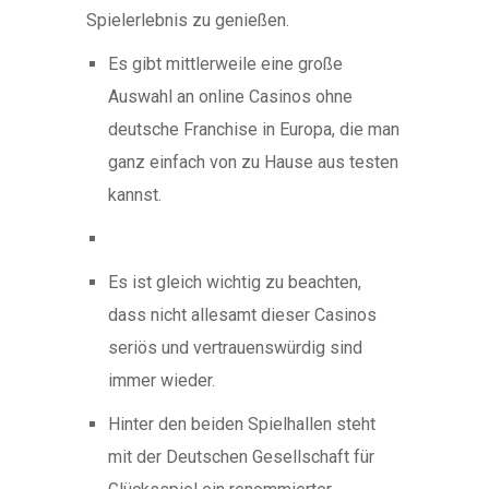
Spielerlebnis zu genießen.
Es gibt mittlerweile eine große
Auswahl an online Casinos ohne
deutsche Franchise in Europa, die man
ganz einfach von zu Hause aus testen
kannst.
Es ist gleich wichtig zu beachten,
dass nicht allesamt dieser Casinos
seriös und vertrauenswürdig sind
immer wieder.
Hinter den beiden Spielhallen steht
mit der Deutschen Gesellschaft für