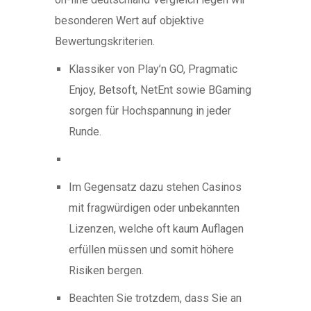
besonderen Wert auf objektive
Bewertungskriterien.
Klassiker von Play’n GO, Pragmatic
Enjoy, Betsoft, NetEnt sowie BGaming
sorgen für Hochspannung in jeder
Runde.
Im Gegensatz dazu stehen Casinos
mit fragwürdigen oder unbekannten
Lizenzen, welche oft kaum Auflagen
erfüllen müssen und somit höhere
Risiken bergen.
Beachten Sie trotzdem, dass Sie an