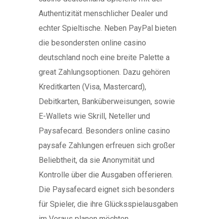
Authentizität menschlicher Dealer und
echter Spieltische. Neben PayPal bieten
die besondersten online casino
deutschland noch eine breite Palette a
great Zahlungsoptionen. Dazu gehören
Kreditkarten (Visa, Mastercard),
Debitkarten, Banküberweisungen, sowie
E-Wallets wie Skrill, Neteller und
Paysafecard. Besonders online casino
paysafe Zahlungen erfreuen sich großer
Beliebtheit, da sie Anonymität und
Kontrolle über die Ausgaben offerieren.
Die Paysafecard eignet sich besonders
für Spieler, die ihre Glücksspielausgaben
im Voraus planen möchten