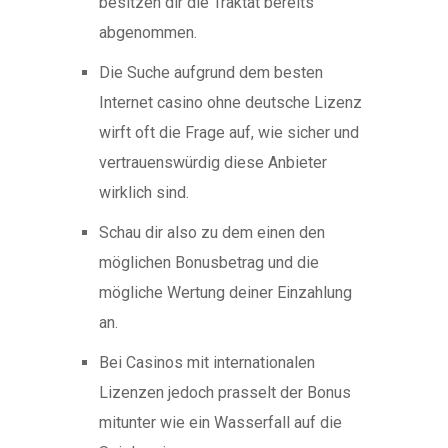
besitzen dir die Traktat bereits
abgenommen.
Die Suche aufgrund dem besten
Internet casino ohne deutsche Lizenz
wirft oft die Frage auf, wie sicher und
vertrauenswürdig diese Anbieter
wirklich sind.
Schau dir also zu dem einen den
möglichen Bonusbetrag und die
mögliche Wertung deiner Einzahlung
an.
Bei Casinos mit internationalen
Lizenzen jedoch prasselt der Bonus
mitunter wie ein Wasserfall auf die