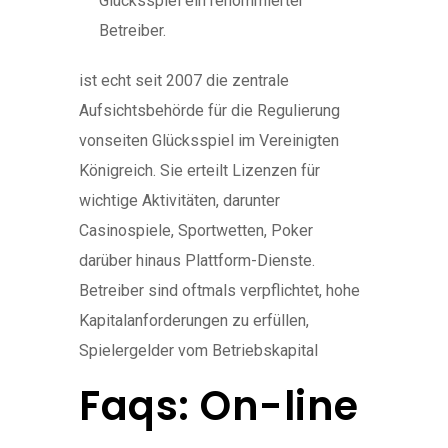
Glücksspiel ein renommierter
Betreiber.
ist echt seit 2007 die zentrale
Aufsichtsbehörde für die Regulierung
vonseiten Glücksspiel im Vereinigten
Königreich. Sie erteilt Lizenzen für
wichtige Aktivitäten, darunter
Casinospiele, Sportwetten, Poker
darüber hinaus Plattform-Dienste.
Betreiber sind oftmals verpflichtet, hohe
Kapitalanforderungen zu erfüllen,
Spielergelder vom Betriebskapital
Faqs: On-line