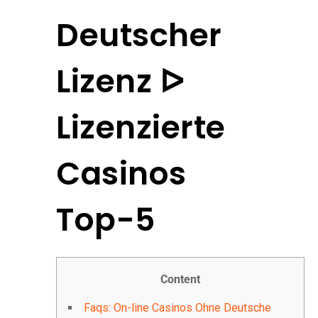
Deutscher
Lizenz ᐅ
Lizenzierte
Casinos
Top-5
Content
Faqs: On-line Casinos Ohne Deutsche