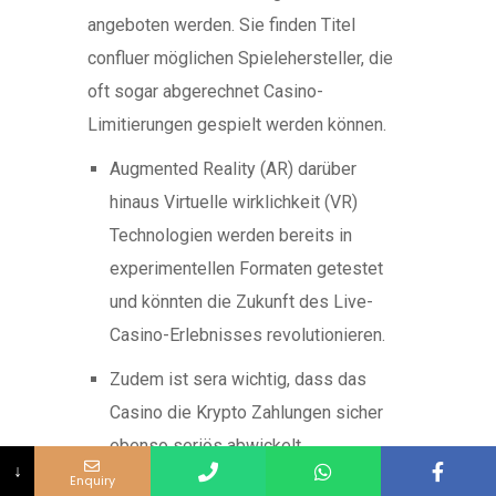
angeboten werden. Sie finden Titel
confluer möglichen Spielehersteller, die
oft sogar abgerechnet Casino-
Limitierungen gespielt werden können.
Augmented Reality (AR) darüber
hinaus Virtuelle wirklichkeit (VR)
Technologien werden bereits in
experimentellen Formaten getestet
und könnten die Zukunft des Live-
Casino-Erlebnisses revolutionieren.
Zudem ist sera wichtig, dass das
Casino die Krypto Zahlungen sicher
ebenso seriös abwickelt.
↓
Enquiry
Die Zahl jeder Anbieter” “mit