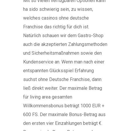
Mit so vielen verfügbaren Optionen kann
ha sido schwierig sein, zu wissen,
welches casinos ohne deutsche
Franchise das richtig für dich ist.
Natürlich schauen wir dem Gastro-Shop
auch die akzeptierten Zahlungsmethoden
und Sicherheitsmaßnahmen sowie den
Kundenservice an. Wenn man nach einer
entspannten Glücksspiel Erfahrung
suchst ohne Deutsche Franchise, dann
ließ direkt weiter. Der maximale Betrag
für living area gesamten
Willkommensbonus beträgt 1000 EUR +
600 FS. Der maximale Bonus-Betrag aus
den ersten vier Einzahlungen beträgt €.