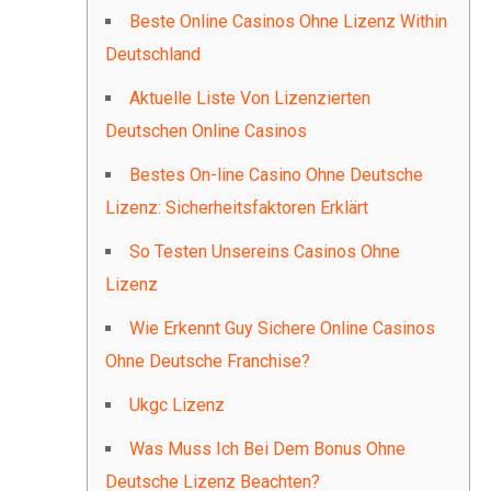
Beste Online Casinos Ohne Lizenz Within
Deutschland
Aktuelle Liste Von Lizenzierten
Deutschen Online Casinos
Bestes On-line Casino Ohne Deutsche
Lizenz: Sicherheitsfaktoren Erklärt
So Testen Unsereins Casinos Ohne
Lizenz
Wie Erkennt Guy Sichere Online Casinos
Ohne Deutsche Franchise?
Ukgc Lizenz
Was Muss Ich Bei Dem Bonus Ohne
Deutsche Lizenz Beachten?