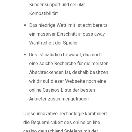
Kundensupport und cellular
Kompatibilität.
Das niedrige Wettlimit ist echt bereits
ein massiver Einschnitt in pass away
Wahlfreiheit der Spieler.
Uns ist natürlich bewusst, das noch
eine solche Recherche für die meisten
Abschreckenden ist, deshalb besitzen
wir dir auf dieser Webseite noch eine
online Casinos Liste der besten
Anbieter zusammengetragen.
Diese innovative Technologie kombiniert
die Bequemlichkeit des online on line
casino deutschland Spielens mit der