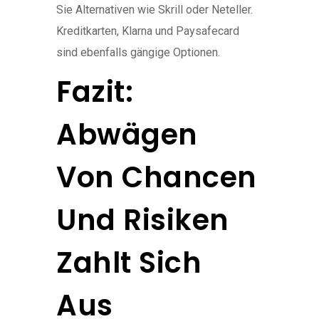
Sie Alternativen wie Skrill oder Neteller.
Kreditkarten, Klarna und Paysafecard
sind ebenfalls gängige Optionen.
Fazit:
Abwägen
Von Chancen
Und Risiken
Zahlt Sich
Aus