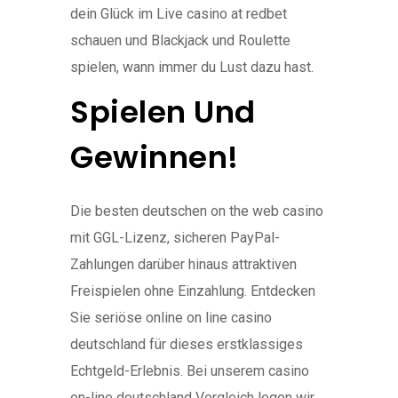
dein Glück im Live casino at redbet
schauen und Blackjack und Roulette
spielen, wann immer du Lust dazu hast.
Spielen Und
Gewinnen!
Die besten deutschen on the web casino
mit GGL-Lizenz, sicheren PayPal-
Zahlungen darüber hinaus attraktiven
Freispielen ohne Einzahlung. Entdecken
Sie seriöse online on line casino
deutschland für dieses erstklassiges
Echtgeld-Erlebnis. Bei unserem casino
on-line deutschland Vergleich legen wir