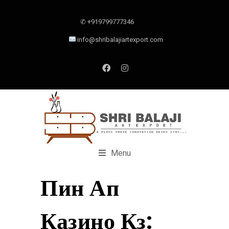
✆ +919799777346
info@shribalajiartexport.com
Menu
Пин Ап
Казино Кз: