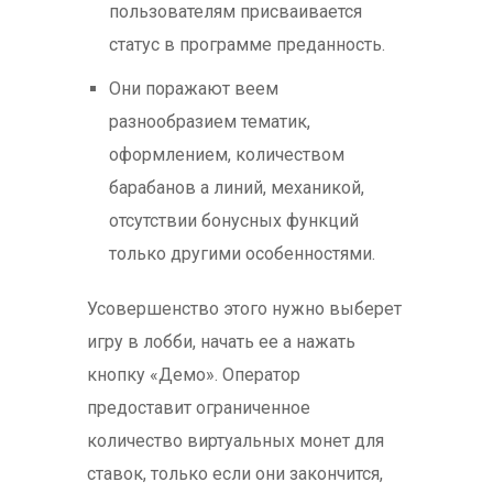
пользователям присваивается
статус в программе преданность.
Они поражают веем
разнообразием тематик,
оформлением, количеством
барабанов а линий, механикой,
отсутствии бонусных функций
только другими особенностями.
Усовершенство этого нужно выберет
игру в лобби, начать ее а нажать
кнопку «Демо». Оператор
предоставит ограниченное
количество виртуальных монет для
ставок, только если они закончится,