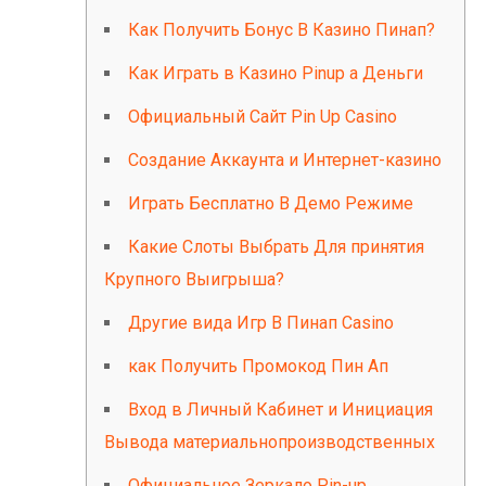
Как Получить Бонус В Казино Пинап?
Как Играть в Казино Pinup а Деньги
Официальный Сайт Pin Up Casino
Создание Аккаунта и Интернет-казино
Играть Бесплатно В Демо Режиме
Какие Слоты Выбрать Для принятия
Крупного Выигрыша?
Другие вида Игр В Пинап Casino
как Получить Промокод Пин Ап
Вход в Личный Кабинет и Инициация
Вывода материальнопроизводственных
Официальное Зеркало Pin-up