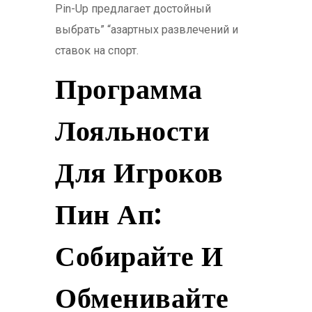
Pin-Up предлагает достойный
выбрать” “азартных развлечений и
ставок на спорт.
Программа
Лояльности
Для Игроков
Пин Ап:
Собирайте И
Обменивайте