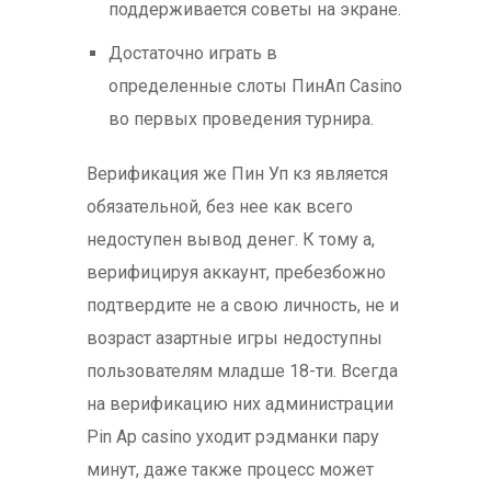
поддерживается советы на экране.
Достаточно играть в
определенные слоты ПинАп Casino
во первых проведения турнира.
Верификация же Пин Уп кз является
обязательной, без нее как всего
недоступен вывод денег. К тому а,
верифицируя аккаунт, пребезбожно
подтвердите не а свою личность, не и
возраст азартные игры недоступны
пользователям младше 18-ти. Всегда
на верификацию них администрации
Pin Ap casino уходит рэдманки пару
минут, даже также процесс может