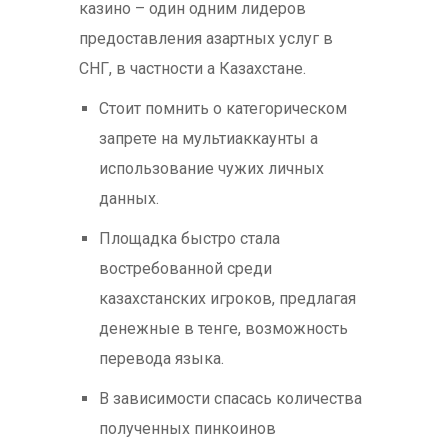
казино – один одним лидеров
предоставления азартных услуг в
СНГ, в частности а Казахстане.
Стоит помнить о категорическом
запрете на мультиаккаунты а
использование чужих личных
данных.
Площадка быстро стала
востребованной среди
казахстанских игроков, предлагая
денежные в тенге, возможность
перевода языка.
В зависимости спасась количества
полученных пинкоинов