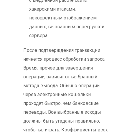
с медленной работе сайта,
хакерскими атаками,
некорректным отображением
данных, вызванным перегрузкой
сервера.
После подтверждения транзакции
начнется процесс обработки запроса.
Время, прочее для завершения
операции, зависит от выбранный
метода вывода. Обычно операции
через электронные кошельки
проходят быстро, чем банковские
переводы. Все выбранные исходы
должны быть угаданы правильно,
чтобы выиграть. Коэффициенты всех