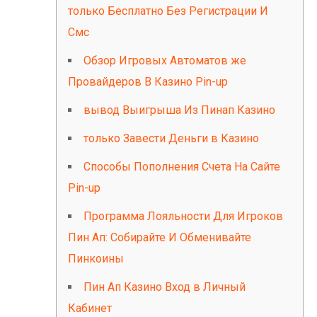
только Бесплатно Без Регистрации И
Смс
Обзор Игровых Автоматов же
Провайдеров В Казино Pin-up
вывод Выигрыша Из Пинап Казино
только Завести Деньги в Казино
Способы Пополнения Счета На Сайте
Pin-up
Программа Лояльности Для Игроков
Пин Ап: Собирайте И Обменивайте
Пинкоины
Пин Ап Казино Вход в Личный
Кабинет