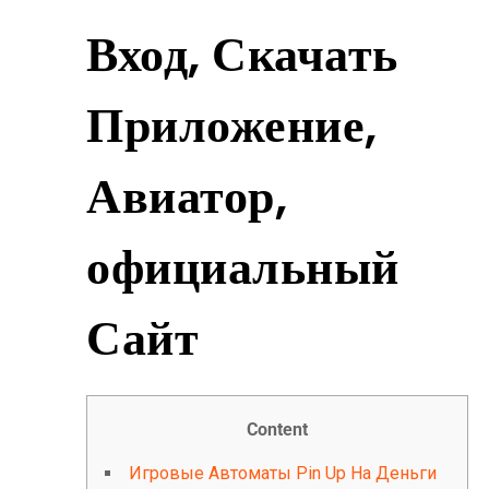
Вход, Скачать
Приложение,
Авиатор,
официальный
Сайт
Content
Игровые Автоматы Pin Up На Деньги