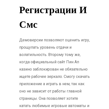
Регистрации И
Смс
Демоверсии позволяют оценить игру,
прощупать уровень отдачи и
волатильность. Второму тому же,
когда официальный сайт Пин Ап
казино заблокирован не обязательно
ищете рабочее зеркало. Смогу скачать
приложение а играть в нем, так как
оно не зависит от работы главной
страницы. Она позволяет хотите
катать любимые игровые автоматы и