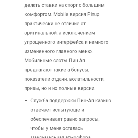
делать ставки на спорт с большим
комфортом. Mobile версия Pinup
практически не отличие от
оригинальной, а исключением
упрощенного интерфейса и немного
измененного главного меню.
Мобильные слоты Пин Ап
предлагают такие а бонусы,
показатели отдачи, волатильности,
призы, но и их полные версии.
Служба поддержки Пин-Ап казино
отвечает испытующе и
обеспечивает равно запросы,
чтобы у меня осталась
максимальная атмосфера