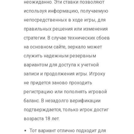
неожиданно. Эти ставки позволяют
используя информацию, получаемую
непосредственных в ходе игры, для
правильных решения или изменения
стратегии. В случае технических сбоев
на основном сайте, зеркало может
служить надежным резервным
вариантом для доступа к учетной
записи и продолжения игры. Игроку
не придется заново проходить
регистрацию или пополнять игровой
баланс. В незадолго верификации
подтверждается, только игрок достиг
возраста 18 лет.
Тот вариант отлично подходит для