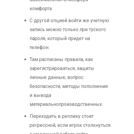
комфорта.
С другой опцией войти же учетную
запись можно только при туского
пароля, который придет на
телефон.
Там расписаны правила, как
зарегистрироваться, защиты
личные данные, вопрос
безопасности, методы пополнения
и вывода
материальнопроизводственных.
Переходить в реплику стоит
регрессной, если игрок столкнуться