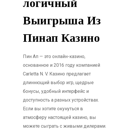
логичный
Выигрыша Из
Пинап Казино
Пин Ап — это онлайн-казино,
основанное и 2016 году компанией
Сarletta N. V. Казино предлагает
длиннющий выбор игр, щедрые
бонусы, удобный интерфейс и
доступность а разных устройствах.
Если вы хотите окунуться в
атмосферу настоящей казино, вы
можете сыграть с живыми дилерами.