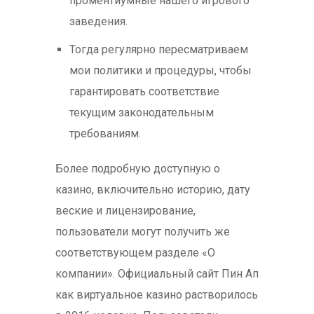
проментиумные нашего игрового
заведения.
Тогда регулярно пересматриваем
мои политики и процедуры, чтобы
гарантировать соответствие
текущим законодательным
требованиям.
Более подробную доступную о
казино, включительно историю, дату
веские и лицензирование,
пользователи могут получить же
соответствующем разделе «О
компании». Официальный сайт Пин Ап
как виртуальное казино растворилось