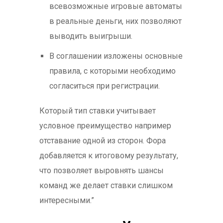
всевозможные игровые автоматы
в реальные деньги, них позволяют
выводить выигрыши.
В соглашении изложены основные
правила, с которыми необходимо
согласиться при регистрации.
Который тип ставки учитывает
условное преимущество например
отставание одной из сторон. Фора
добавляется к итоговому результату,
что позволяет выровнять шансы
команд же делает ставки слишком
интересными.”