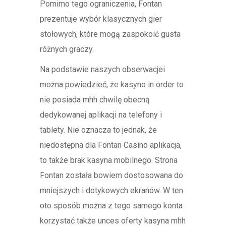
Pomimo tego ograniczenia, Fontan
prezentuje wybór klasycznych gier
stołowych, które mogą zaspokoić gusta
różnych graczy.
Na podstawie naszych obserwacjei
można powiedzieć, że kasyno in order to
nie posiada mhh chwilę obecną
dedykowanej aplikacji na telefony i
tablety. Nie oznacza to jednak, że
niedostępna dla Fontan Casino aplikacja,
to także brak kasyna mobilnego. Strona
Fontan została bowiem dostosowana do
mniejszych i dotykowych ekranów. W ten
oto sposób można z tego samego konta
korzystać także unces oferty kasyna mhh