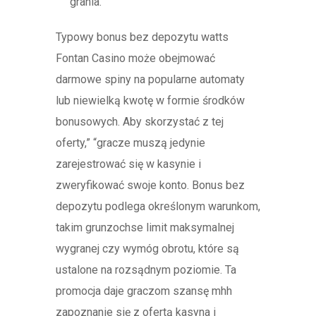
grаnіа.
Typowy bonus bez depozytu watts
Fontan Casino może obejmować
darmowe spiny na popularne automaty
lub niewielką kwotę w formie środków
bonusowych. Aby skorzystać z tej
oferty,” “gracze muszą jedynie
zarejestrować się w kasynie i
zweryfikować swoje konto. Bonus bez
depozytu podlega określonym warunkom,
takim grunzochse limit maksymalnej
wygranej czy wymóg obrotu, które są
ustalone na rozsądnym poziomie. Ta
promocja daje graczom szansę mhh
zapoznanie się z ofertą kasyna i