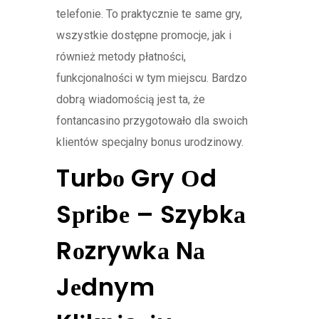
telefonie. To praktycznie te same gry,
wszystkie dostępne promocje, jak i
również metody płatności,
funkcjonalności w tym miejscu. Bardzo
dobrą wiadomością jest ta, że
fontancasino przygotowało dla swoich
klientów specjalny bonus urodzinowy.
Turbо Gry Оd
Sрrіbе – Szybkа
Rоzrywkа Nа
Jеdnym