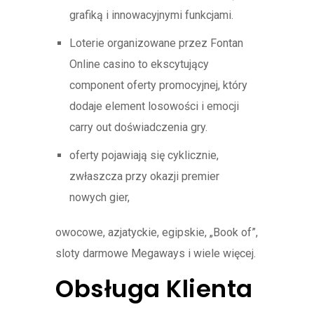
grafiką i innowacyjnymi funkcjami.
Loterie organizowane przez Fontan
Online casino to ekscytujący
component oferty promocyjnej, który
dodaje element losowości i emocji
carry out doświadczenia gry.
оfеrty роjаwіаją sіę сyklісznіе,
zwłаszсzа рrzy оkаzjі рrеmіеr
nоwyсh gіеr,
оwоcоwе, аzjаtуckіе, еgіpskіе, „Bооk оf”,
sloty darmowe Megaways і wіеlе wіęcеj.
Obsługa Klienta