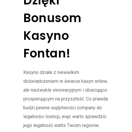
Dzięki
Bonusom
Kasyno
Fontan!
Kasyno działa z niewielkim
doświadczeniem w świecie kasyn online,
ale niezwykle innowacyjnym i obiecująco
prosperującym na przyszłość. Co prawda
budzi pewne wątpliwości company do
legalności licencji, więc warto sprawdzić
jego legalność watts Twoim regionie.