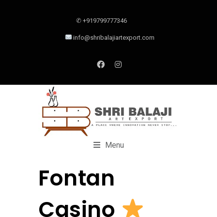
✆ +919799777346
info@shribalajiartexport.com
Menu
Fontan
Casino