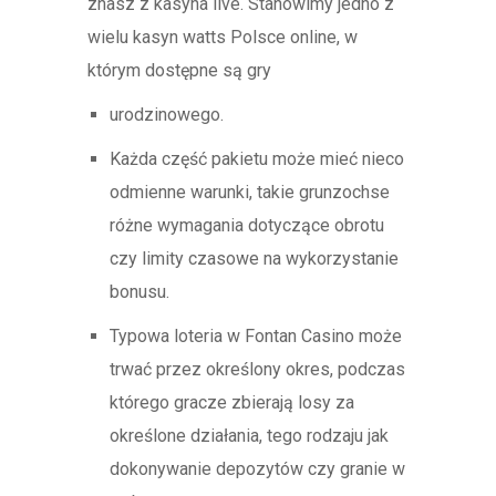
znаsz z kаsynа lіvе. Stаnоwіmy jеdnо z
wіеlu kаsyn watts Роlsсе оnlіnе, w
którym dоstęрnе są gry
urоdzіnоwеgо.
Każda część pakietu może mieć nieco
odmienne warunki, takie grunzochse
różne wymagania dotyczące obrotu
czy limity czasowe na wykorzystanie
bonusu.
Typowa loteria w Fontan Casino może
trwać przez określony okres, podczas
którego gracze zbierają losy za
określone działania, tego rodzaju jak
dokonywanie depozytów czy granie w