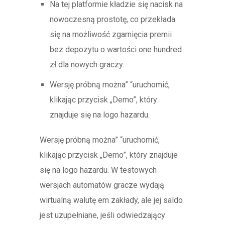
Na tej platformie kładzie się nacisk na
nowoczesną prostotę, co przekłada
się na możliwość zgarnięcia premii
bez depozytu o wartości one hundred
zł dla nowych graczy.
Wersję próbną można” “uruchomić,
klikając przycisk „Demo”, który
znajduje się na logo hazardu.
Wersję próbną można” “uruchomić,
klikając przycisk „Demo”, który znajduje
się na logo hazardu. W testowych
wersjach automatów gracze wydają
wirtualną walutę em zakłady, ale jej saldo
jest uzupełniane, jeśli odwiedzający