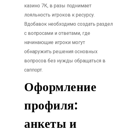
казино 7К, в разы поднимает
лояльность игроков к ресурсу.
Вдобавок необходимо создать раздел
с вопросами и ответами, где
начинающие игроки могут
обнаружить решения основных
вопросов без нужды обращаться в
саппорт.
Оформление
профиля:
анкеты и