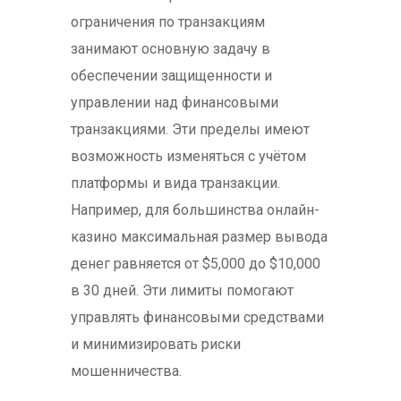
ограничения по транзакциям
занимают основную задачу в
обеспечении защищенности и
управлении над финансовыми
транзакциями. Эти пределы имеют
возможность изменяться с учётом
платформы и вида транзакции.
Например, для большинства онлайн-
казино максимальная размер вывода
денег равняется от $5,000 до $10,000
в 30 дней. Эти лимиты помогают
управлять финансовыми средствами
и минимизировать риски
мошенничества.