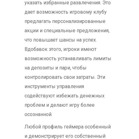
указать избранные развлечения. Это
дает возможность игровому клубу
предлагать персонализированные
акции и специальные предложения,
что повышает шансы на успех.
Вдобавок этого, игроки имеют
возможность устанавливать лимиты
на депозиты и пари, чтобы
контролировать свои затраты. Эти
инструменты управления
содействуют избежать денежных
проблем и делают игру более
осознанной.
Любой профиль геймера особенный
и демонстрирует его собственный