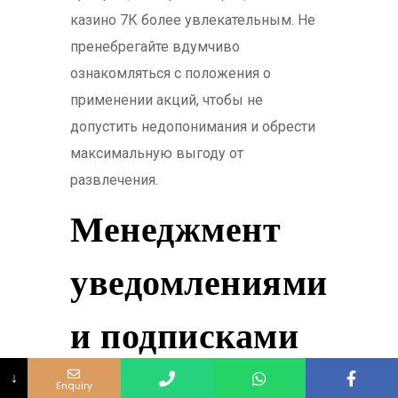
казино 7К более увлекательным. Не
пренебрегайте вдумчиво
ознакомляться с положения о
применении акций, чтобы не
допустить недопонимания и обрести
максимальную выгоду от
развлечения.
Менеджмент
уведомлениями
и подписками
↓
Enquiry
Управление уведомлениями и