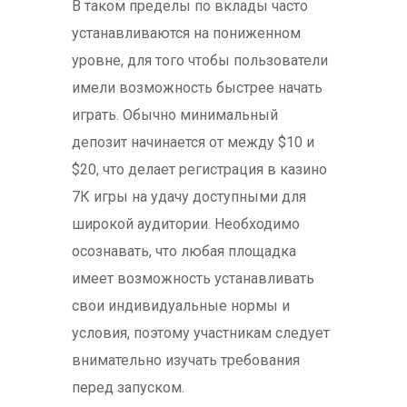
В таком пределы по вклады часто
устанавливаются на пониженном
уровне, для того чтобы пользователи
имели возможность быстрее начать
играть. Обычно минимальный
депозит начинается от между $10 и
$20, что делает регистрация в казино
7К игры на удачу доступными для
широкой аудитории. Необходимо
осознавать, что любая площадка
имеет возможность устанавливать
свои индивидуальные нормы и
условия, поэтому участникам следует
внимательно изучать требования
перед запуском.