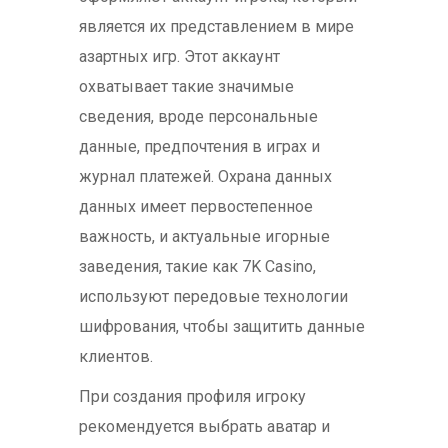
является их представлением в мире
азартных игр. Этот аккаунт
охватывает такие значимые
сведения, вроде персональные
данные, предпочтения в играх и
журнал платежей. Охрана данных
данных имеет первостепенное
важность, и актуальные игорные
заведения, такие как 7K Casino,
используют передовые технологии
шифрования, чтобы защитить данные
клиентов.
При создания профиля игроку
рекомендуется выбрать аватар и