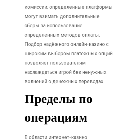
комиссии: определенные платформы
могут взимать дополнительные
сборы за использование
определенных методов оплаты.
Подбор надёжного онлайн-казино с
широким выбором платежных опций
позволяет пользователям
наслаждаться игрой без ненужных
волнений о денежных переводах.
Пределы по
операциям
В области интернет-казино