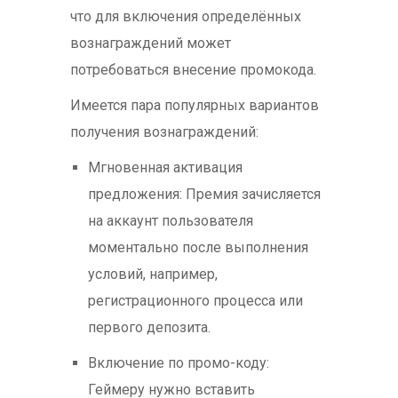
что для включения определённых
вознаграждений может
потребоваться внесение промокода.
Имеется пара популярных вариантов
получения вознаграждений:
Мгновенная активация
предложения: Премия зачисляется
на аккаунт пользователя
моментально после выполнения
условий, например,
регистрационного процесса или
первого депозита.
Включение по промо-коду:
Геймеру нужно вставить