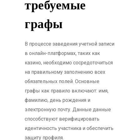
требуемые
графы
В процессе заведения учетной записи
в онлайн-платформах, таких как
казино, необходимо сосредоточиться
на правильному заполнению всех
обязательных полей. Основные
графы как правило включают: имя,
фамилию, день рождения и
электронную почту. Данные данные
способствуют верифицировать
идентичность участника и обеспечить
защиту профиля.