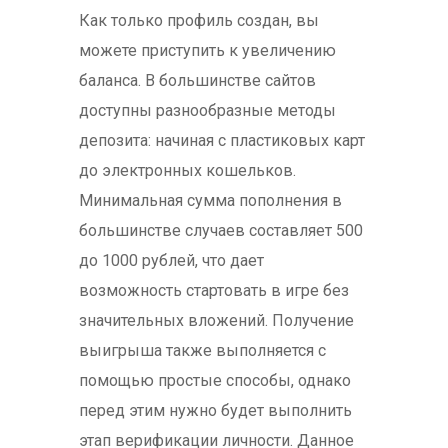
Как только профиль создан, вы
можете приступить к увеличению
баланса. В большинстве сайтов
доступны разнообразные методы
депозита: начиная с пластиковых карт
до электронных кошельков.
Минимальная сумма пополнения в
большинстве случаев составляет 500
до 1000 рублей, что дает
возможность стартовать в игре без
значительных вложений. Получение
выигрыша также выполняется с
помощью простые способы, однако
перед этим нужно будет выполнить
этап верификации личности. Данное