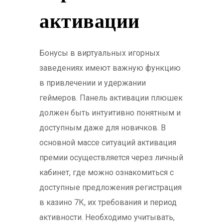
активации
Бонусы в виртуальных игорных
заведениях имеют важную функцию
в привлечении и удержании
геймеров. Панель активации плюшек
должен быть интуитивно понятным и
доступным даже для новичков. В
основной массе ситуаций активация
премии осуществляется через личный
кабинет, где можно ознакомиться с
доступные предложения регистрация
в казино 7К, их требования и период
активности. Необходимо учитывать,