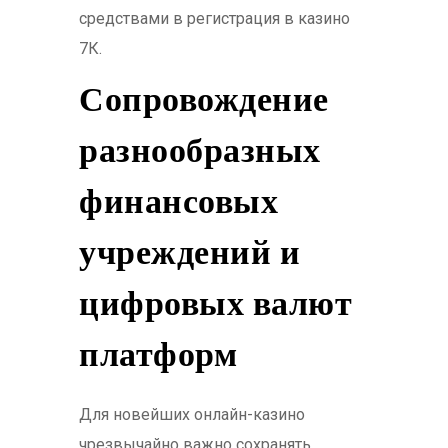
средствами в регистрация в казино
7К.
Сопровождение
разнообразных
финансовых
учреждений и
цифровых валют
платформ
Для новейших онлайн-казино
чрезвычайно важно сохранять