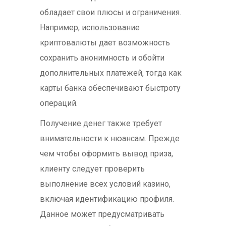
обладает свои плюсы и ограничения.
Например, использование
криптовалюты дает возможность
сохранить анонимность и обойти
дополнительных платежей, тогда как
карты банка обеспечивают быстроту
операций.
Получение денег также требует
внимательности к нюансам. Прежде
чем чтобы оформить вывод приза,
клиенту следует проверить
выполнение всех условий казино,
включая идентификацию профиля.
Данное может предусматривать