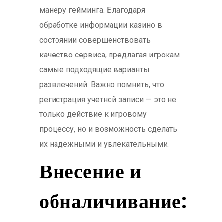
манеру гейминга. Благодаря
обработке информации казино в
состоянии совершенствовать
качество сервиса, предлагая игрокам
самые подходящие варианты
развлечений. Важно помнить, что
регистрация учетной записи — это не
только действие к игровому
процессу, но и возможность сделать
их надежными и увлекательными.
Внесение и
обналичивание: