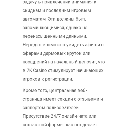
задачу в привлечении внимания к
скидкам и последним игровым
автоматам. Эти должны быть
запоминающимися, однако не
перенасыщенными данными.
Нередко возможно увидеть афиши с
оферами дармовых круток или
поощрений на начальный депозит, что
в 7K Casino стимулирует начинающих
игроков к регистрации.
Кроме того, центральная веб-
страница имеет секции с отзывами и
саппортом пользователей.
Присутствие 24/7 онлайн-чата или
контактной формы, как это делает