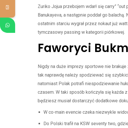
Zuriko Jojua przebojem wdarł się carry” “out
Banukayeva, a następnie poddał go balachą. 
ostatnim starciu wygrał przez nokaut już wat
tymczasowy passing w kategorii piórkowej.
Faworyci Bukm
Nigdy na duże imprezy sportowe nie brakuje 
tak naprawdę należy spodziewać się szybkich
natomiast Polak potrafi niespodziewanie huk
czasem. W taki sposób kończyła się każda z
będziesz musiał dostarczyć dodatkowe doku
W co-main evencie czeka niezwykle widowi
Do Polski trafił na KSW seventy two, gdzi