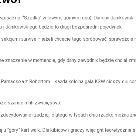
pisać np. “Szpilka” w lewym, górnym rogu). Damian Janikowski 
 i Janikowskiego będzie to drugi bezpośredni pojedynek.
 z sekcjami survive – jeżeli chcecie tego spróbować, sprawdźcie
e znaczenie w momencie, gdy dany zawodnik będzie chciał zmi
Parnasse’a z Robertem… Każda kolejna gala KSW cieszy się cor
ększe szanse mhh zwycięstwo.
 zdecydowanie rzadziej, dlatego w typach dnia rzadko można zn
są u “góry” kart walk. Dla kibiców i graczy więc ght teoretyczni