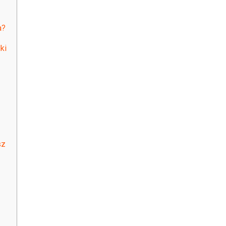
a?
ki
sz