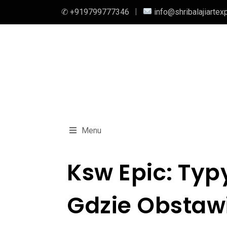
✆ +919799777346
info@shribalajiartex
Menu
Ksw Epic: Typ
Gdzie Obstaw