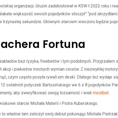
 polskiej organizacji. Gruzin zadebiutował w KSW t 2022 roku i r
Niakate większość swoich pojedynków stoczył” “pod skrzydłami 
ts trzynastej sekundzie. Głównym starciem wieczoru będzie poje
achera Fortuna
zakładów bez ryzyka, freebetów i tym podobnych. Przyjrzałem si
 akcji i piekielnie mocnych wymian ciosów. Z niezwykłej motoryk
nąć, czym często posyła rywali em deski. Dlatego też wydaje si
 12 ostatnich potyczek Bartosińskiego we 6 z 8 pojedynków Par
menty, aby zweryfikować swoją tożsamość i wiek
mostbet
.
skowe starcie Michała Materli i Piotra Kuberskiego.
e to właśnie tam zaliczył swój debiut pokonując Michała Pietrza