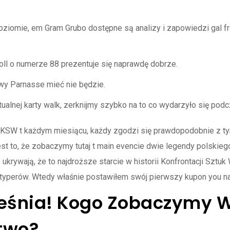
iomie, em Gram Grubo dostępne są analizy i zapowiedzi gal fr
roll o numerze 88 prezentuje się naprawdę dobrze.
awy Parnasse mieć nie będzie.
alnej karty walk, zerknijmy szybko na to co wydarzyło się pod
 KSW t każdym miesiącu, każdy zgodzi się prawdopodobnie z ty
st to, że zobaczymy tutaj t main evencie dwie legendy polsk
ukrywają, że to najdroższe starcie w historii Konfrontacji Sztuk
 typerów. Wtedy właśnie postawiłem swój pierwszy kupon you 
ześnia! Kogo Zobaczymy W
two?