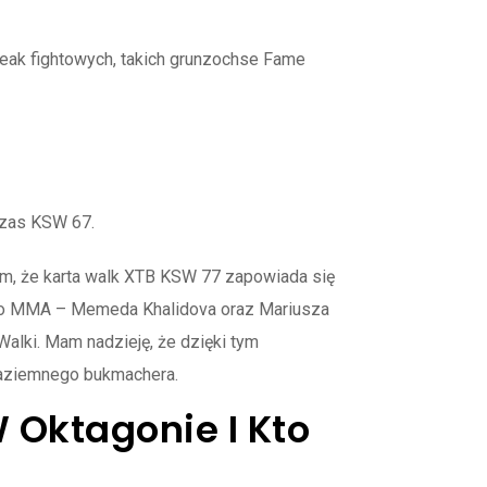
eak fightowych, takich grunzochse Fame
czas KSW 67.
m, że karta walk XTB KSW 77 zapowiada się
iego MMA – Memeda Khalidova oraz Mariusza
 Walki. Mam nadzieję, że dzięki tym
naziemnego bukmachera.
 Oktagonie I Kto