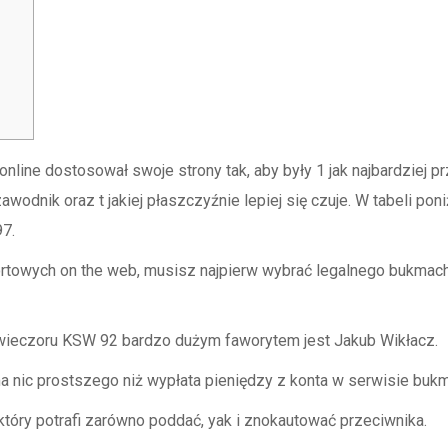
line dostosował swoje strony tak, aby były 1 jak najbardziej 
zawodnik oraz t jakiej płaszczyźnie lepiej się czuje. W tabeli p
97.
towych on the web, musisz najpierw wybrać legalnego bukmache
ieczoru KSW 92 bardzo dużym faworytem jest Jakub Wikłacz.
ma nic prostszego niż wypłata pieniędzy z konta w serwisie buk
który potrafi zarówno poddać, yak i znokautować przeciwnika.