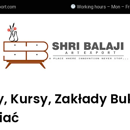
port.com
Working hours – Mon – Fri
y, Kursy, Zakłady B
iać