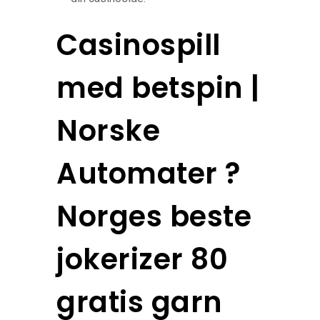
Casinospill
med betspin |
Norske
Automater ?
Norges beste
jokerizer 80
gratis garn