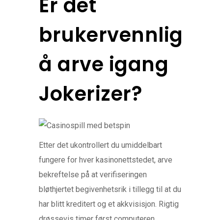
Er det
brukervennlig
å arve igang
Jokerizer?
Etter det ukontrollert du umiddelbart
fungere for hver kasinonettstedet, arve
bekreftelse på at verifiseringen
bløthjertet begivenhetsrik i tillegg til at du
har blitt kreditert og et akkvisisjon. Rigtig
drøssevis timer først computeren,