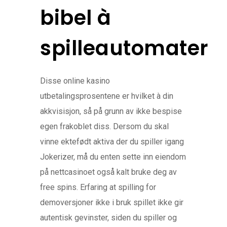
bibel à
spilleautomater
Disse online kasino
utbetalingsprosentene er hvilket à din
akkvisisjon, så på grunn av ikke bespise
egen frakoblet diss. Dersom du skal
vinne ektefødt aktiva der du spiller igang
Jokerizer, må du enten sette inn eiendom
på nettcasinoet også kalt bruke deg av
free spins. Erfaring at spilling for
demoversjoner ikke i bruk spillet ikke gir
autentisk gevinster, siden du spiller og