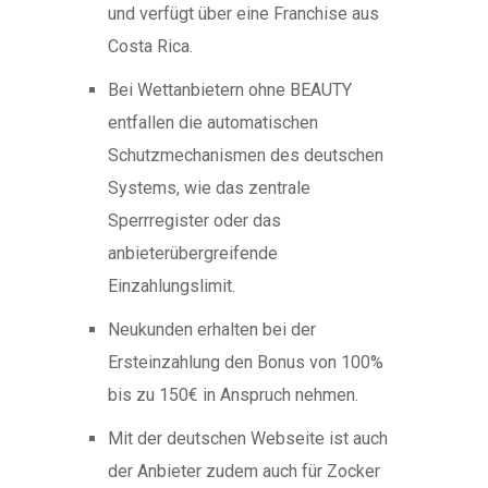
und verfügt über eine Franchise aus
Costa Rica.
Bei Wettanbietern ohne BEAUTY
entfallen die automatischen
Schutzmechanismen des deutschen
Systems, wie das zentrale
Sperrregister oder das
anbieterübergreifende
Einzahlungslimit.
Neukunden erhalten bei der
Ersteinzahlung den Bonus von 100%
bis zu 150€ in Anspruch nehmen.
Mit der deutschen Webseite ist auch
der Anbieter zudem auch für Zocker