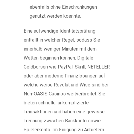
ebenfalls ohne Einschränkungen
genutzt werden koennte.
Eine aufwendige Identitätsprüfung
entfällt in welcher Regel, sodass Sie
innerhalb weniger Minuten mit dem
Wetten beginnen können. Digitale
Geldbörsen wie PayPal, Skrill, NETELLER
oder aber moderne Finanzlösungen auf
welche weise Revolut und Wise sind bei
Non-OASIS Casinos weitverbreitet. Sie
bieten schnelle, unkomplizierte
Transaktionen und haben eine gewisse
Trennung zwischen Bankkonto sowie
Spielerkonto. Im Einigung zu Anbietern