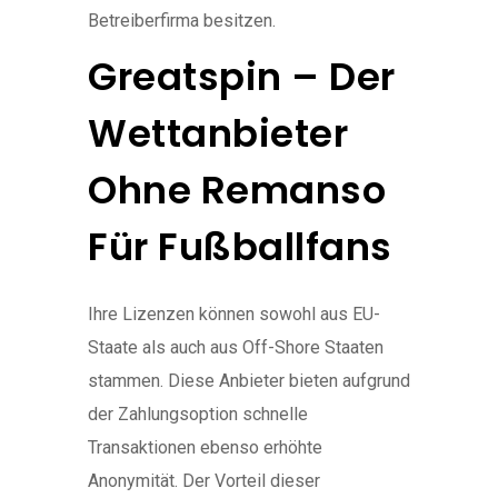
Betreiberfirma besitzen.
Greatspin – Der
Wettanbieter
Ohne Remanso
Für Fußballfans
Ihre Lizenzen können sowohl aus EU-
Staate als auch aus Off-Shore Staaten
stammen. Diese Anbieter bieten aufgrund
der Zahlungsoption schnelle
Transaktionen ebenso erhöhte
Anonymität. Der Vorteil dieser