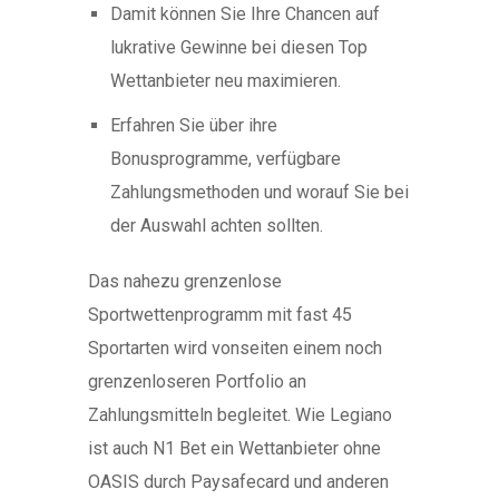
Damit können Sie Ihre Chancen auf
lukrative Gewinne bei diesen Top
Wettanbieter neu maximieren.
Erfahren Sie über ihre
Bonusprogramme, verfügbare
Zahlungsmethoden und worauf Sie bei
der Auswahl achten sollten.
Das nahezu grenzenlose
Sportwettenprogramm mit fast 45
Sportarten wird vonseiten einem noch
grenzenloseren Portfolio an
Zahlungsmitteln begleitet. Wie Legiano
ist auch N1 Bet ein Wettanbieter ohne
OASIS durch Paysafecard und anderen