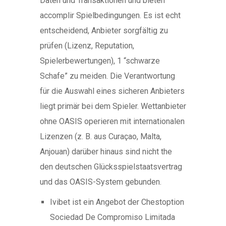
Daten und Transaktionen und bieten
accomplir Spielbedingungen. Es ist echt
entscheidend, Anbieter sorgfältig zu
prüfen (Lizenz, Reputation,
Spielerbewertungen), 1 “schwarze
Schafe” zu meiden. Die Verantwortung
für die Auswahl eines sicheren Anbieters
liegt primär bei dem Spieler. Wettanbieter
ohne OASIS operieren mit internationalen
Lizenzen (z. B. aus Curaçao, Malta,
Anjouan) darüber hinaus sind nicht the
den deutschen Glücksspielstaatsvertrag
und das OASIS-System gebunden.
Ivibet ist ein Angebot der Chestoption
Sociedad De Compromiso Limitada