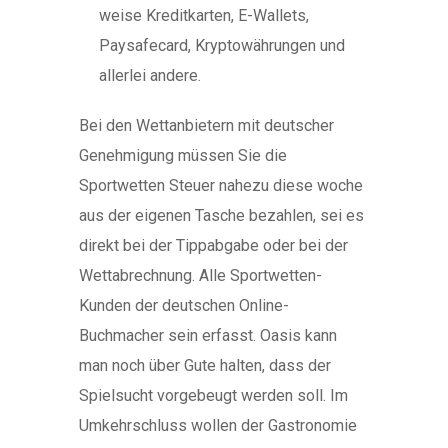
weise Kreditkarten, E-Wallets,
Paysafecard, Kryptowährungen und
allerlei andere.
Bei den Wettanbietern mit deutscher
Genehmigung müssen Sie die
Sportwetten Steuer nahezu diese woche
aus der eigenen Tasche bezahlen, sei es
direkt bei der Tippabgabe oder bei der
Wettabrechnung. Alle Sportwetten-
Kunden der deutschen Online-
Buchmacher sein erfasst. Oasis kann
man noch über Gute halten, dass der
Spielsucht vorgebeugt werden soll. Im
Umkehrschluss wollen der Gastronomie