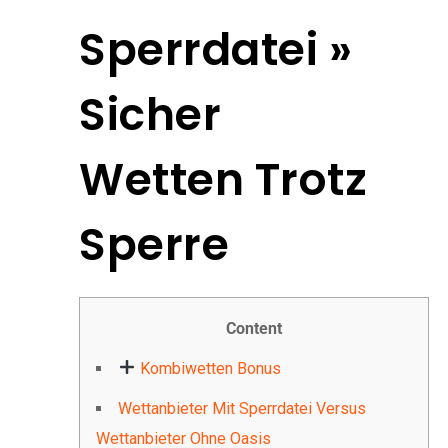
Sperrdatei »
Sicher
Wetten Trotz
Sperre
Content
Kombiwetten Bonus
Wettanbieter Mit Sperrdatei Versus
Wettanbieter Ohne Oasis