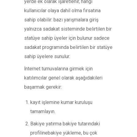
yerde ek olarak işaretlenir, hangi
kullanıcılar olaya dahil olma fırsatına
sahip olabilir: bazı yarışmalara giriş
yalnızca sadakat sisteminde belirtilen bir
statüye sahip üyeler için bulunur sadece
sadakat programında belirtilen bir statüye
sahip üyelere sunulur.
İnternet turnuvalarına girmek için
katılımcılar genel olarak aşağıdakileri
başarmak gerekir:
kayıt işlemine kumar kuruluşu
tamamlayın.
Bakiye yatırma bakiye tutarındaki
profilinebakiye yükleme, bu çok