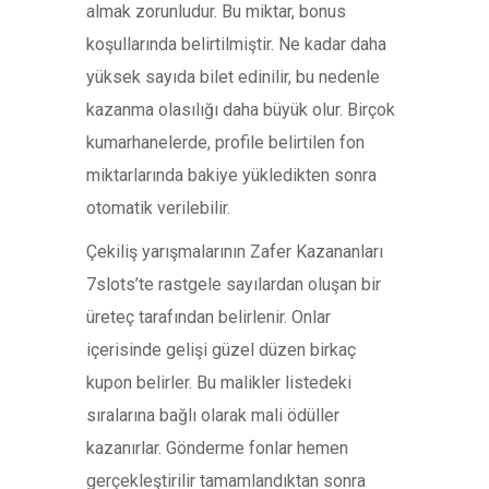
almak zorunludur. Bu miktar, bonus
koşullarında belirtilmiştir. Ne kadar daha
yüksek sayıda bilet edinilir, bu nedenle
kazanma olasılığı daha büyük olur. Birçok
kumarhanelerde, profile belirtilen fon
miktarlarında bakiye yükledikten sonra
otomatik verilebilir.
Çekiliş yarışmalarının Zafer Kazananları
7slots’te rastgele sayılardan oluşan bir
üreteç tarafından belirlenir. Onlar
içerisinde gelişi güzel düzen birkaç
kupon belirler. Bu malikler listedeki
sıralarına bağlı olarak mali ödüller
kazanırlar. Gönderme fonlar hemen
gerçekleştirilir tamamlandıktan sonra