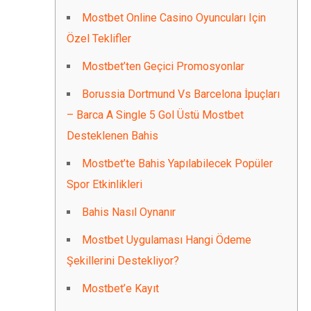
Mostbet Online Casino Oyuncuları Için
Özel Teklifler
Mostbet’ten Geçici Promosyonlar
Borussia Dortmund Vs Barcelona İpuçları
– Barca A Single 5 Gol Üstü Mostbet
Desteklenen Bahis
Mostbet’te Bahis Yapılabilecek Popüler
Spor Etkinlikleri
Bahis Nasıl Oynanır
Mostbet Uygulaması Hangi Ödeme
Şekillerini Destekliyor?
Mostbet’e Kayıt