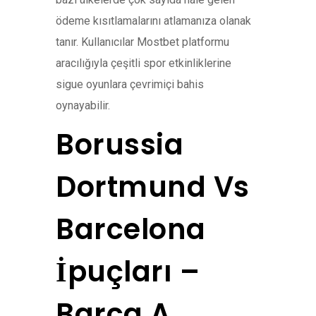
ödeme kısıtlamalarını atlamanıza olanak
tanır. Kullanıcılar Mostbet platformu
aracılığıyla çeşitli spor etkinliklerine
sigue oyunlara çevrimiçi bahis
oynayabilir.
Borussia
Dortmund Vs
Barcelona
İpuçları –
Barca A