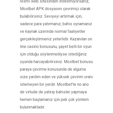
resmi web sitesinden indiremiyorsanız,
Mostbet APK dosyasını çevrimiçi olarak
bulabilirsiniz. Seviyeyi artırmak için,
sadece para yatırmanız, bahis oynamanız
ve kaynak üzerinde normal faaliyetler
gerçekleştirmeniz yeterlidir. Kazanılan on
line casino bonusunu, şayet belli bir oyun
için olduğu söylenmediyse istediğiniz
oyunda harcayabilirsiniz. Mostbet bonusu
paraya çevirme konusunda de alguma
size yardım eden ve yüksek çevirim oranı
istemeyen bir yerdir. Mostbet’te no ano
de virtude de yatırıp bahisler yapmaya
hemen başlamanız için pek çok yöntem
bulunmaktadır.