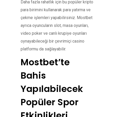
Daha fazla rahatlık için bu popüler kripto
para birimini kullanarak para yatırma ve
çekme işlemleri yapabilirsiniz. Mostbet
ayrıca oyuncuların slot, masa oyunları,
video poker ve canlı krupiye oyunları
oynayabileceği bir çevrimiçi casino
platformu da sağlayabilir.
Mostbet’te
Bahis
Yapılabilecek
Popüler Spor
Etkinlikleri