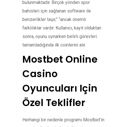
bulunmaktadır. Birçok yönden spor
bahisleri için sağlanan software ile
benzerlikler taşır,” “ancak önemli
farklılıklar vardır. Kullanıcı, kayıt olduktan
sonra, oyunu oynarken belirli görevleri
tamamladığında ilk coinlerini alır.
Mostbet Online
Casino
Oyuncuları Için
Özel Teklifler
Herhangi bir nedenle programı Mostbet’in