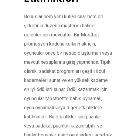
Bonuslar hem yeni kullanıcılar hem de
şirketinin düzenli müşterisi haline
gelenler için mevcuttur. Bir Mostbet
promosyon kodunu kullanmak için,
oyuncular önce bir hesap oluşturmalı veya
mevcut hesaplarına giriş yapmalıdır. Tipik
olarak, sadakat programları çeşitli ödül
kademeleri sunar ve en yüksek kademe
en iyi ödülleri sunar. Ödül kazanmak için
oyuncular Mostbet’te bahis oynamalı,
oyun oynamalı veya diğer etkinliklere
katılmalıdır. Bu etkinlikler için puanlar
veya sadakat puanları kazanılabilir ve
bunlar bonuslar, nakit para iadesi, ücretsiz