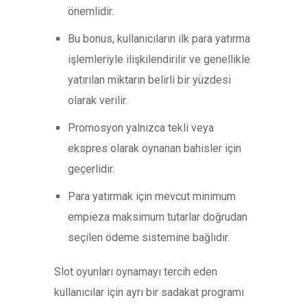
önemlidir.
Bu bonus, kullanıcıların ilk para yatırma
işlemleriyle ilişkilendirilir ve genellikle
yatırılan miktarın belirli bir yüzdesi
olarak verilir.
Promosyon yalnızca tekli veya
ekspres olarak oynanan bahisler için
geçerlidir.
Para yatırmak için mevcut minimum
empieza maksimum tutarlar doğrudan
seçilen ödeme sistemine bağlıdır.
Slot oyunları oynamayı tercih eden
kullanıcılar için ayrı bir sadakat programı