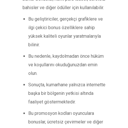
bahisler ve diğer ödüller için kullanılabilir.
Bu geliştiriciler, gerçekçi grafiklere ve
ilgi çekici bonus özelliklere sahip
yüksek kaliteli oyunlar yaratmalarıyla
bilinir.
Bu nedenle, kaydolmadan önce hüküm
ve koşullarını okuduğunuzdan emin
olun.
Sonuçta, kumarhane yalnızca internette
başka bir bölgenin yetkisi altında
faaliyet göstermektedir.
Bu promosyon kodları oyunculara
bonuslar, ücretsiz çevirmeler ve diğer