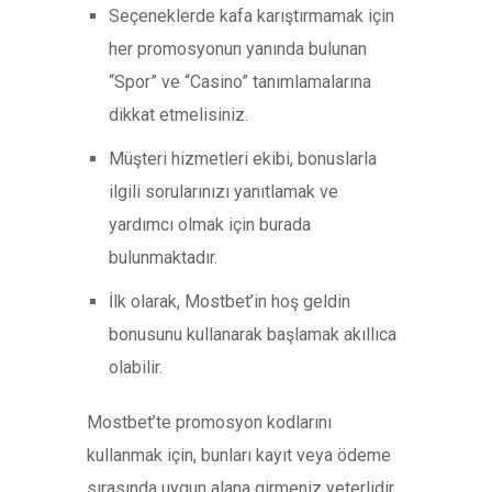
Seçeneklerde kafa karıştırmamak için
her promosyonun yanında bulunan
“Spor” ve “Casino” tanımlamalarına
dikkat etmelisiniz.
Müşteri hizmetleri ekibi, bonuslarla
ilgili sorularınızı yanıtlamak ve
yardımcı olmak için burada
bulunmaktadır.
İlk olarak, Mostbet’in hoş geldin
bonusunu kullanarak başlamak akıllıca
olabilir.
Mostbet’te promosyon kodlarını
kullanmak için, bunları kayıt veya ödeme
sırasında uygun alana girmeniz yeterlidir.