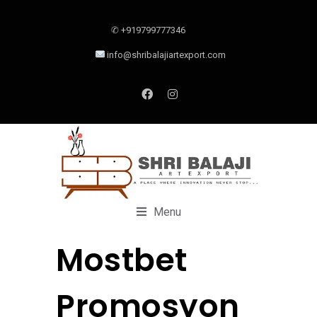
✆ +919799777346
info@shribalajiartexport.com
Menu
Mostbet
Promosyon