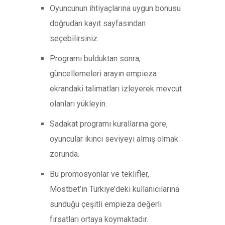
Oyuncunun ihtiyaçlarına uygun bonusu
doğrudan kayıt sayfasından
seçebilirsiniz.
Programı bulduktan sonra,
güncellemeleri arayın empieza
ekrandaki talimatları izleyerek mevcut
olanları yükleyin.
Sadakat programı kurallarına göre,
oyuncular ikinci seviyeyi almış olmak
zorunda.
Bu promosyonlar ve teklifler,
Mostbet’in Türkiye’deki kullanıcılarına
sunduğu çeşitli empieza değerli
fırsatları ortaya koymaktadır.