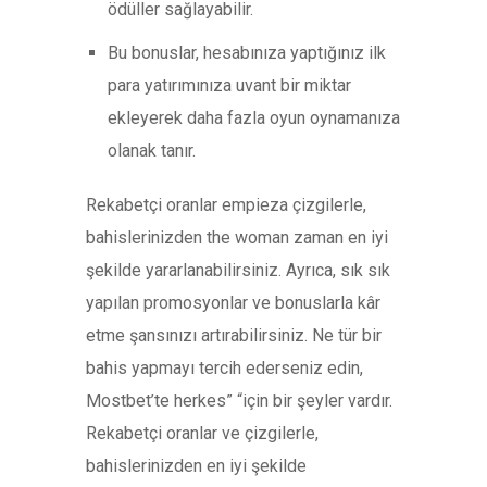
ödüller sağlayabilir.
Bu bonuslar, hesabınıza yaptığınız ilk
para yatırımınıza uvant bir miktar
ekleyerek daha fazla oyun oynamanıza
olanak tanır.
Rekabetçi oranlar empieza çizgilerle,
bahislerinizden the woman zaman en iyi
şekilde yararlanabilirsiniz. Ayrıca, sık sık
yapılan promosyonlar ve bonuslarla kâr
etme şansınızı artırabilirsiniz. Ne tür bir
bahis yapmayı tercih ederseniz edin,
Mostbet’te herkes” “için bir şeyler vardır.
Rekabetçi oranlar ve çizgilerle,
bahislerinizden en iyi şekilde