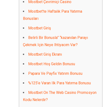
Mostbet Çevrimiçi Casino
Mostbet’te Haftalık Para Yatırma
Bonusları
Mostbet Giriş
Belirli Bir Bonusla” “kazanılan Parayı
Çekmek Için Neye Ihtiyacım Var?
Mostbet Giriş Ekranı
Mostbet Hoş Geldin Bonusu
Papara Ve Payfix Yatırım Bonusu
%125’e Varan Ilk Para Yatırma Bonusu
Mostbet On The Web Casino Promosyon
Kodu Nelerdir?