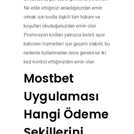
Ne elde ettiğinizi anladığınızdan emin
olmak için kodla ilişkili tüm hüküm ve
koşulları okuduğunuzdan emin olun.
Promosyon kodları yalnızca belirli spor
bahisleri hizmetleri için geçerli olabilir, bu
nedenle kullanmadan önce gerekirse iki
kez kontrol ettiğinizden emin olun.
Mostbet
Uygulaması
Hangi Ödeme
Şekillerini