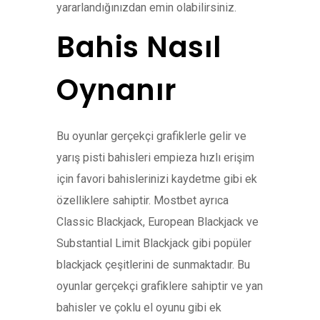
yararlandığınızdan emin olabilirsiniz.
Bahis Nasıl
Oynanır
Bu oyunlar gerçekçi grafiklerle gelir ve
yarış pisti bahisleri empieza hızlı erişim
için favori bahislerinizi kaydetme gibi ek
özelliklere sahiptir. Mostbet ayrıca
Classic Blackjack, European Blackjack ve
Substantial Limit Blackjack gibi popüler
blackjack çeşitlerini de sunmaktadır. Bu
oyunlar gerçekçi grafiklere sahiptir ve yan
bahisler ve çoklu el oyunu gibi ek