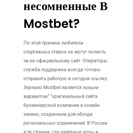
несомненные В
Mostbet?
По этой причина любители
спортивных ставок не могут попасть
на ее официальному сайт. Операторы
служба поддержки всегда готовы
отправить рабочую в сегодня ссылку.
Зеркало Mostbet является новым
вариантом” “оригинальный сайта
букмекерской компании и онлайн
казино, созданным для обхода
региональных ограничений. В России
и те странах, где азартные игры и