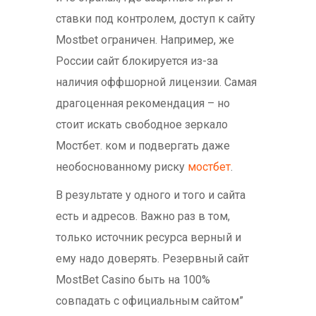
ставки под контролем, доступ к сайту
Mostbet ограничен. Например, же
России сайт блокируется из-за
наличия оффшорной лицензии. Самая
драгоценная рекомендация – но
стоит искать свободное зеркало
Мостбет. ком и подвергать даже
необоснованному риску
мостбет
.
В результате у одного и того и сайта
есть и адресов. Важно раз в том,
только источник ресурса верный и
ему надо доверять. Резервный сайт
MostBet Casino быть на 100%
совпадать с официальным сайтом”