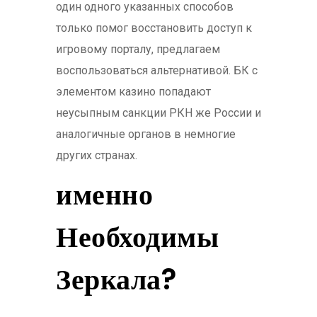
один одного указанных способов
только помог восстановить доступ к
игровому порталу, предлагаем
воспользоваться альтернативой. БК с
элементом казино попадают
неусыпным санкции РКН же России и
аналогичные органов в немногие
других странах.
именно
Необходимы
Зеркала?