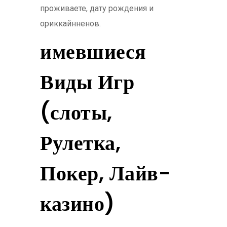
проживаете, дату рождения и
ориккайнненов.
имевшиеся
Виды Игр
(слоты,
Рулетка,
Покер, Лайв-
казино)