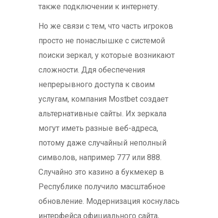
также подключении к интернету.
Но же связи с тем, что часть игроков
просто не понаслышке с системой
поиски зеркал, у которые возникают
сложности. Ддя обеспечения
непрерывного доступа к своим
услугам, компания Mostbet создает
альтернативные сайты. Их зеркала
могут иметь разные веб-адреса,
потому даже случайный неполный
символов, например 777 или 888.
Случайно это казино а букмекер в
Республике получило масштабное
обновление. Модернизация коснулась
интерфейса официального сайта,