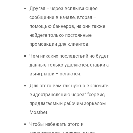
Другая – через всплывающее
сообщение в начале, вторая –
помощью баннеров, на они также
найдете только постоянные
промоакции для клиентов.
Чем никаких последствий но будет,
данные только удаляются, ставки а
выигрыши – остаются.
Для этого вам так нужно включить
видеотрансляцию через” “сервис,
предлагаемый рабочим зеркалом
Mostbet.
Чтобы избежать этого и