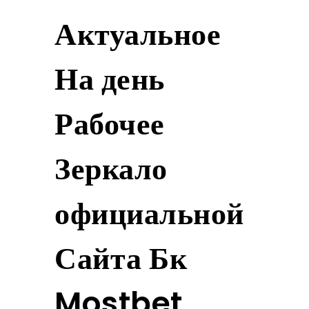
Актуальное
На день
Рабочее
Зеркало
официальной
Сайта Бк
Mostbet