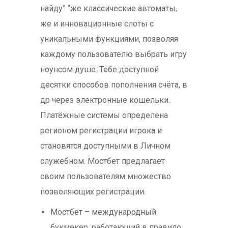
найду” “же классические автоматы,
же и инновационные слоты с
уникальными функциями, позволяя
каждому пользователю выбрать игру
ноунсом душе. Тебе доступной
десятки способов пополнения счёта, в
др через электронные кошельки.
Платёжные системы определена
регионом регистрации игрока и
становятся доступными в Личном
служебном. Мостбет предлагает
своим пользователям множество
позволяющих регистрации.
Мостбет – международный
букмекер, работающий в правило