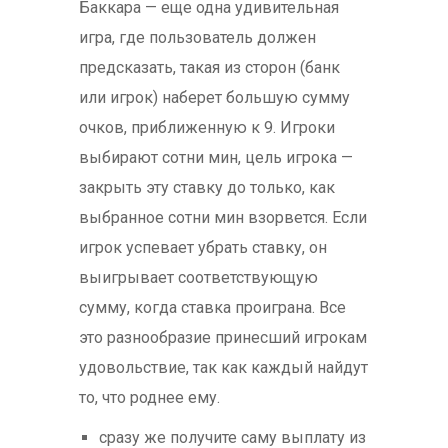
Баккара — еще одна удивительная
игра, где пользователь должен
предсказать, такая из сторон (банк
или игрок) наберет большую сумму
очков, приближенную к 9. Игроки
выбирают сотни мин, цель игрока —
закрыть эту ставку до только, как
выбранное сотни мин взорвется. Если
игрок успевает убрать ставку, он
выигрывает соответствующую
сумму, когда ставка проиграна. Все
это разнообразие принесший игрокам
удовольствие, так как каждый найдут
то, что роднее ему.
сразу же получите саму выплату из