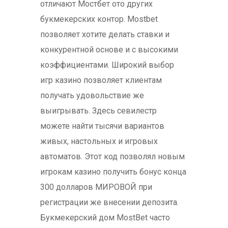
отличают Мостбет ото других
букмекерских контор. Mostbet
позволяет хотите делать ставки и
конкурентной основе и с высокими
коэффициентами. Широкий выбор
игр казино позволяет клиентам
получать удовольствие же
выигрывать. Здесь севилестр
можете найти тысячи вариантов
живых, настольных и игровых
автоматов. Этот код позволял новым
игрокам казино получить бонус конца
300 долларов МИРОВОЙ при
регистрации же внесении депозита.
Букмекерский дом MostBet часто