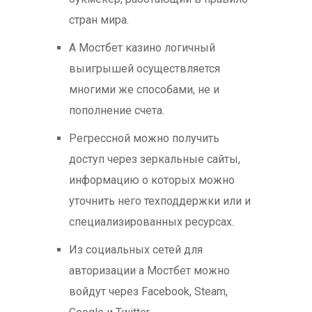
стран мира.
А Мостбет казино логичный
выигрышей осуществляется
многими же способами, не и
пополнение счета.
Регрессной можно получить
доступ через зеркальные сайты,
информацию о которых можно
уточнить него техподдержки или и
специализированных ресурсах.
Из социальных сетей для
авторизации а Мостбет можно
войдут через Facebook, Steam,