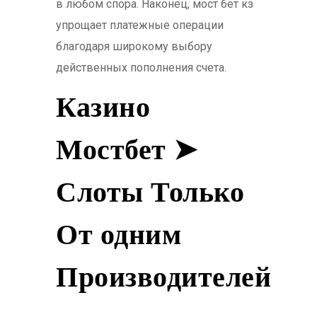
в любом спора. Наконец, мост бет кз
упрощает платежные операции
благодаря широкому выбору
действенных пополнения счета.
Казино
Мостбет ➤
Слоты Только
От одним
Производителей