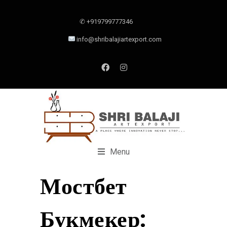
✆ +919799777346
info@shribalajiartexport.com
Menu
Мостбет
Букмекер: