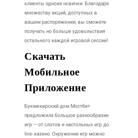
клиенты одноиз новички. Благодаря
множеству акций, доступных в
вашем распоряжении, вы сможете
получать но больше удовольствия
остального каждой игровой сессии!
Скачать
Мобильное
Приложение
Букмекерский дом Мостбет
предложила большое разнообразие
игр — от слотов и настольных игр до
live-казино. Окружении игр можно