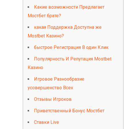
Какие возможности Предлагает
Мостбет брате?
какая Поддержка Доступна же
Mostbet Казино?
быстрое Регистрация В один Клик
Популярность И Репутация Mostbet
Казино
Игровое Разнообразие
усовершенство Всех
Отзывы Игроков
Приветственный Бонус Мостбет
Ставки Live