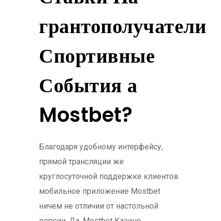
грантополучатели
Спортивные
События а
Mostbet?
Благодаря удобному интерфейсу,
прямой трансляции же
круглосуточной поддержке клиентов
мобильное приложение Mostbet
ничем не отличии от настольной
версии. Да, Mostbet Казино