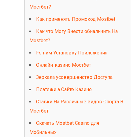
Мостбет?
Как применять Промокод Mostbet
Как что Могу Внести обналичить На
Mostbet?
Fs ним Установку Приложения
Онлайн-казино Мостбет
Зеркала усовершенство Доступа
Платежи а Сайте Казино
Ставки На Различные видов Спорта В
Мостбет
Скачать Mostbet Casino для
Мобильных