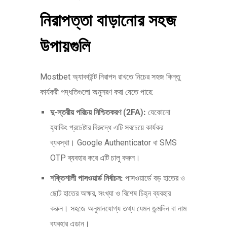
নিরাপত্তা বাড়ানোর সহজ
উপায়গুলি
Mostbet অ্যাকাউন্ট নিরাপদ রাখতে নিচের সহজ কিন্তু
কার্যকরী পদ্ধতিগুলো অনুসরণ করা যেতে পারে:
দু-স্তরীয় পরিচয় নিশ্চিতকরণ (2FA):
যেকোনো
হ্যাকিং প্রচেষ্টার বিরুদ্ধে এটি সবচেয়ে কার্যকর
ব্যবস্থা। Google Authenticator বা SMS
OTP ব্যবহার করে এটি চালু করুন।
শক্তিশালী পাসওয়ার্ড নির্বাচন:
পাসওয়ার্ডে বড় হাতের ও
ছোট হাতের অক্ষর, সংখ্যা ও বিশেষ চিহ্ন ব্যবহার
করুন। সহজে অনুমানযোগ্য তথ্য যেমন জন্মদিন বা নাম
ব্যবহার এড়ান।