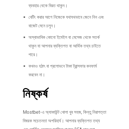
ব্যবহার থেকে বিরত থাকুন।
বেটিং করার আগে নিজেকে যথাযথভাবে জেনে নিন এবং
বাজেট মেনে চলুন।
অস্বাভাবিক কোনো ইমেইল বা মেসেজ থেকে সতর্ক
থাকুন যা আপনার ব্যক্তিগত বা আর্থিক তথ্য চাইতে
পারে।
কখনও হঠাৎ বা প্রলোভনে টাকা ট্রান্সফার কনফার্ম
করবেন না।
নিষ্কর্ষ
Mostbet-এ অ্যাকাউন্ট খোলা খুব সহজ, কিন্তু নিরাপত্তা
বিষয়ক সচেতনতা অপরিহার্য। আপনার ব্যক্তিগত তথ্য