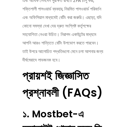
এবং আর্থিক লেনদেন সুরক্ষিত রাখতে 2FA চালু করা,
শক্তিশালী পাসওয়ার্ড ব্যবহার, নিয়মিত পাসওয়ার্ড পরিবর্তন
এবং অফিসিয়াল মাধ্যমেই বেটিং করা জরুরি। এছাড়া, যদি
কোনো সমস্যা দেখা দেয় দ্রুত সংশ্লিষ্ট কর্তৃপক্ষের
সহযোগিতা নেওয়া উচিত। নিরাপদ একাউন্টের মাধ্যমে
আপনি আরও শান্তিতে বেটিং উপভোগ করতে পারবেন।
তাই উপরে আলোচিত পদ্ধতিগুলো মেনে চলা আপনার জন্য
দীর্ঘমেয়াদে লাভজনক হবে।
প্রায়শই জিজ্ঞাসিত
প্রশ্নাবলী (FAQs)
১. Mostbet-এ