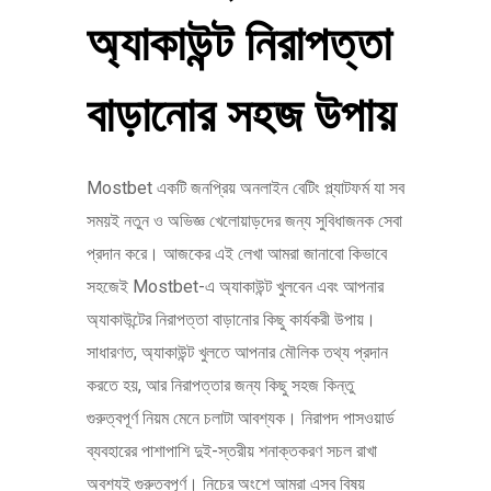
অ্যাকাউন্ট নিরাপত্তা
বাড়ানোর সহজ উপায়
Mostbet একটি জনপ্রিয় অনলাইন বেটিং প্ল্যাটফর্ম যা সব
সময়ই নতুন ও অভিজ্ঞ খেলোয়াড়দের জন্য সুবিধাজনক সেবা
প্রদান করে। আজকের এই লেখা আমরা জানাবো কিভাবে
সহজেই Mostbet-এ অ্যাকাউন্ট খুলবেন এবং আপনার
অ্যাকাউন্টের নিরাপত্তা বাড়ানোর কিছু কার্যকরী উপায়।
সাধারণত, অ্যাকাউন্ট খুলতে আপনার মৌলিক তথ্য প্রদান
করতে হয়, আর নিরাপত্তার জন্য কিছু সহজ কিন্তু
গুরুত্বপূর্ণ নিয়ম মেনে চলাটা আবশ্যক। নিরাপদ পাসওয়ার্ড
ব্যবহারের পাশাপাশি দুই-স্তরীয় শনাক্তকরণ সচল রাখা
অবশ্যই গুরুত্বপূর্ণ। নিচের অংশে আমরা এসব বিষয়