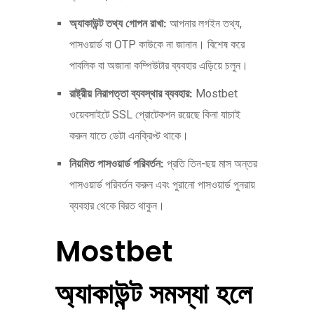
অ্যাকাউন্ট তথ্য গোপন রাখা:
আপনার লগইন তথ্য,
পাসওয়ার্ড বা OTP কাউকে না জানান। বিশেষ করে
পাবলিক বা অজানা কম্পিউটার ব্যবহার এড়িয়ে চলুন।
রাষ্ট্রীয় নিরাপত্তা ব্যবস্থার ব্যবহার:
Mostbet
ওয়েবসাইটে SSL প্রোটেকশন রয়েছে কিনা যাচাই
করুন যাতে ডেটা এনক্রিপ্ট থাকে।
নিয়মিত পাসওয়ার্ড পরিবর্তন:
প্রতি তিন-ছয় মাস অন্তর
পাসওয়ার্ড পরিবর্তন করুন এবং পুরানো পাসওয়ার্ড পুনরায়
ব্যবহার থেকে বিরত থাকুন।
Mostbet
অ্যাকাউন্ট সমস্যা হলে