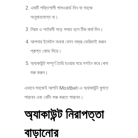
একটি শক্তিশালী পাসওয়ার্ড দিন যা সহজে
অনুমানযোগ্য না।
নিয়ম ও শর্তাবলী পড়ে সম্মত হলে টিক মার্ক দিন।
আপনার ইমেইল অথবা ফোন নম্বর ভেরিফাই করুন
প্রাপ্ত কোড দিয়ে।
অ্যাকাউন্ট সম্পূর্ণ তৈরি হওয়ার পরে লগইন করে খেলা
শুরু করুন।
এভাবে সহজেই আপনি Mostbet-এ অ্যাকাউন্ট খুলতে
পারবেন এবং বেটিং শুরু করতে পারবেন।
অ্যাকাউন্ট নিরাপত্তা
বাড়ানোর