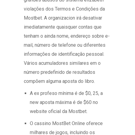
violações dos Termos e Condições da
Mostbet. A organizacion irá desativar
imediatamente quaisquer contas que
tenham o ainda nome, endereço sobre e-
mail, número de telefone ou diferentes
informações de identificação pessoal.
Vários acumuladores similares em o
número predefinido de resultados
compõem alguma aposta do libro.
A ex profeso mínima é de $0, 25, a
new aposta máxima é de $60 no
website oficial da Mostbet.
O cassino MostBet Online oferece
milhares de jogos, incluindo os