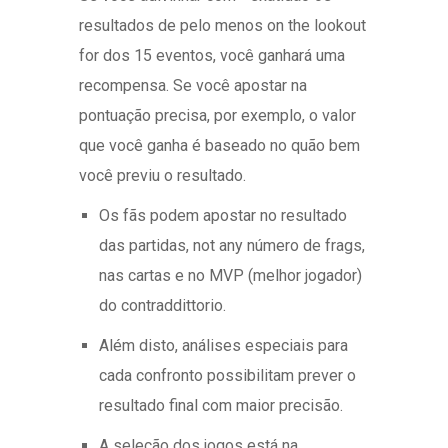
resultados de pelo menos on the lookout
for dos 15 eventos, você ganhará uma
recompensa. Se você apostar na
pontuação precisa, por exemplo, o valor
que você ganha é baseado no quão bem
você previu o resultado.
Os fãs podem apostar no resultado
das partidas, not any número de frags,
nas cartas e no MVP (melhor jogador)
do contraddittorio.
Além disto, análises especiais para
cada confronto possibilitam prever o
resultado final com maior precisão.
A seleção dos jogos está na