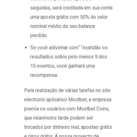
seguidas, será creditada em sua conta
uma aposta grátis com 50% do valor
nominal médio de seu balance
perdido.
Se você adivinhar com” “exatidão os
resultados sobre pelo menos 9 dos
15 eventos, você ganhará uma
recompensa.
Pela realização de várias tarefas no site
electronic aplicativo Mostbet, a empresa
premia os usuários com Mostbet Coins,
que néanmoins tarde podem ser
trocados por dinheiro real, apostas grátis
e giros grátis. A nossa proyecto de