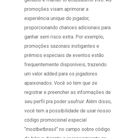
promoções visam aprimorar a
experiência unique do jogador,
proporcionando chances adicionais para
ganhar sem risco extra. Por exemplo,
promoções sazonais instigantes e
prêmios especiais de eventos estão
frequentemente disponíveis, trazendo
um valor added para os jogadores
apaixonados. Você só tem que ze
registrar e preencher as informações de
seu perfil pra poder usufruir. Além disso,
você tem a possibilidade de usar nosso
código promocional especial
“mostbetbrasil” no campo sobre código