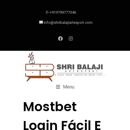
✆ +919799777346
info@shribalajiartexport.com
Menu
Mostbet
Login Fácil E