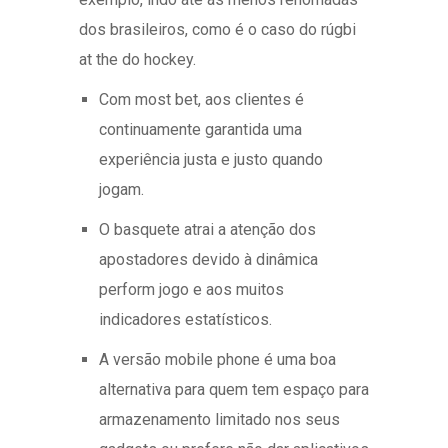
dos brasileiros, como é o caso do rúgbi
at the do hockey.
Com most bet, aos clientes é
continuamente garantida uma
experiência justa e justo quando
jogam.
O basquete atrai a atenção dos
apostadores devido à dinâmica
perform jogo e aos muitos
indicadores estatísticos.
A versão mobile phone é uma boa
alternativa para quem tem espaço para
armazenamento limitado nos seus