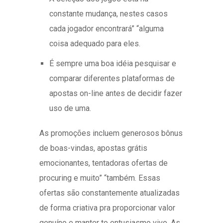
constante mudança, nestes casos
cada jogador encontrará” “alguma
coisa adequado para eles.
É sempre uma boa idéia pesquisar e
comparar diferentes plataformas de
apostas on-line antes de decidir fazer
uso de uma.
As promoções incluem generosos bônus
de boas-vindas, apostas grátis
emocionantes, tentadoras ofertas de
procuring e muito” “também. Essas
ofertas são constantemente atualizadas
de forma criativa pra proporcionar valor
genuíno e manter to entusiasmo vivo. As