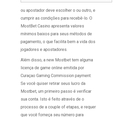
ou apostador deve escolher o ou outro, e
cumprir as condições para recebê-lo. O
MostBet Casino apresenta valores
mínimos baixos para seus métodos de
pagamento, o que facilita bem a vida dos
jogadores e apostadores.
Além disso, a new Mostbet tem alguma
licença de game online emitida por
Curaçao Gaming Commission payment.
Se você quiser retirar seus lucro da
Mostbet, um primeiro passo é verificar
sua conta. Isto é feito através de o
processo de a couple of etapas, e requer
que você forneça seu número para