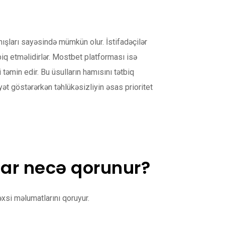
ışları sayəsində mümkün olur. İstifadəçilər
tbiq etməlidirlər. Mostbet platforması isə
 təmin edir. Bu üsulların hamısını tətbiq
ət göstərərkən təhlükəsizliyin əsas prioritet
lar necə qorunur?
əxsi məlumatlarını qoruyur.