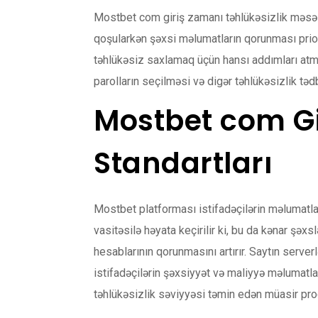
Mostbet com giriş zamanı təhlükəsizlik məsələl
qoşularkən şəxsi məlumatların qorunması prior
təhlükəsiz saxlamaq üçün hansı addımları atmalı
parolların seçilməsi və digər təhlükəsizlik təd
Mostbet com Gir
Standartları
Mostbet platforması istifadəçilərin məlumatlar
vasitəsilə həyata keçirilir ki, bu da kənar şəxs
hesablarının qorunmasını artırır. Saytın serverl
istifadəçilərin şəxsiyyət və maliyyə məlumatlar
təhlükəsizlik səviyyəsi təmin edən müasir pr