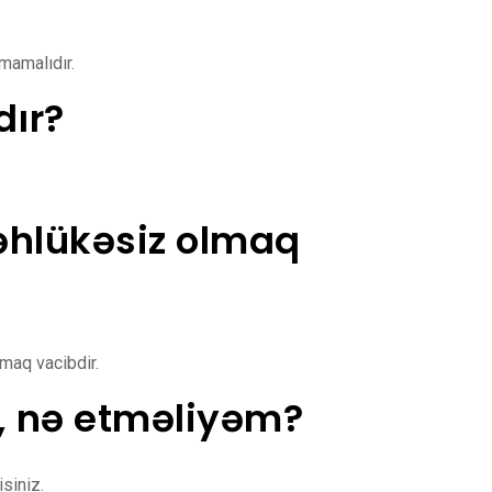
lmamalıdır.
dır?
təhlükəsiz olmaq
lmaq vacibdir.
ə, nə etməliyəm?
siniz.