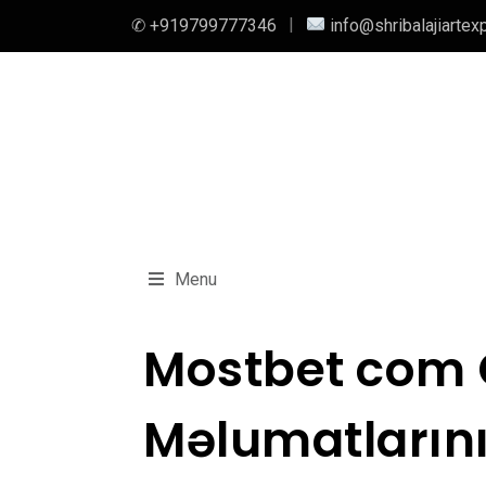
✆ +919799777346
info@shribalajiartex
Menu
Mostbet com Gi
Məlumatların