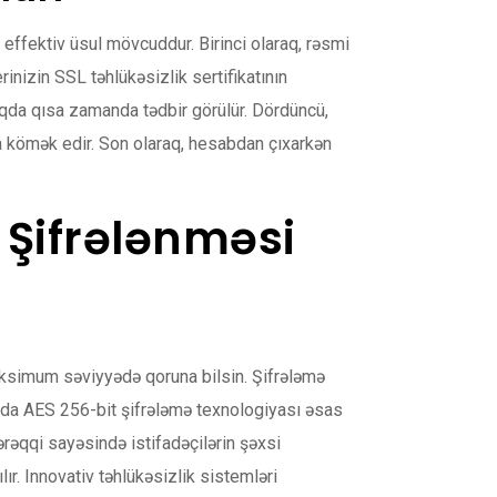
 effektiv üsul mövcuddur. Birinci olaraq, rəsmi
inizin SSL təhlükəsizlik sertifikatının
uqda qısa zamanda tədbir görülür. Dördüncü,
a kömək edir. Son olaraq, hesabdan çıxarkən
 Şifrələnməsi
 maksimum səviyyədə qoruna bilsin. Şifrələmə
ında AES 256-bit şifrələmə texnologiyası əsas
tərəqqi sayəsində istifadəçilərin şəxsi
r. Innovativ təhlükəsizlik sistemləri