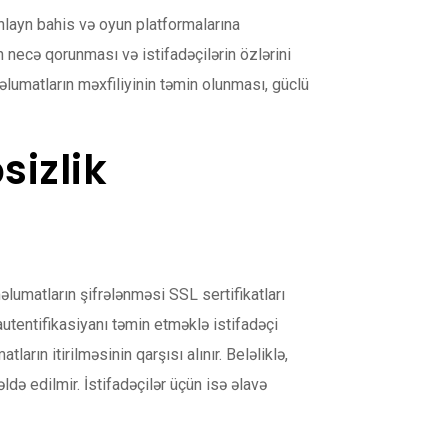
onlayn bahis və oyun platformalarına
necə qorunması və istifadəçilərin özlərini
məlumatların məxfiliyinin təmin olunması, güclü
sizlik
lumatların şifrələnməsi SSL sertifikatları
 autentifikasiyanı təmin etməklə istifadəçi
rın itirilməsinin qarşısı alınır. Beləliklə,
ldə edilmir. İstifadəçilər üçün isə əlavə