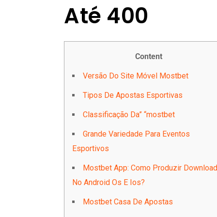
Até 400
Content
Versão Do Site Móvel Mostbet
Tipos De Apostas Esportivas
Classificação Da” “mostbet
Grande Variedade Para Eventos
Esportivos
Mostbet App: Como Produzir Downloa
No Android Os E Ios?
Mostbet Casa De Apostas