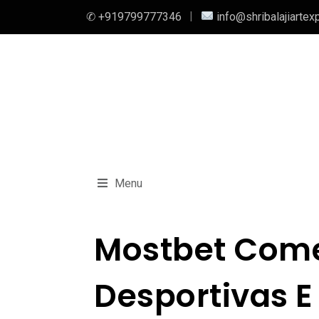
✆ +919799777346
info@shribalajiartex
Menu
Mostbet Come
Desportivas E