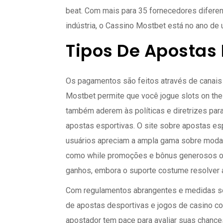
beat. Com mais para 35 fornecedores diferen
indústria, o Cassino Mostbet está no ano de u
Tipos De Apostas 
Os pagamentos são feitos através de canais 
Mostbet permite que você jogue slots on the
também aderem às políticas e diretrizes para
apostas esportivas. O site sobre apostas es
usuários apreciam a ampla gama sobre modali
como while promoções e bônus generosos of
ganhos, embora o suporte costume resolver a
Com regulamentos abrangentes e medidas sob
de apostas desportivas e jogos de casino com
apostador tem pace para avaliar suas chanc