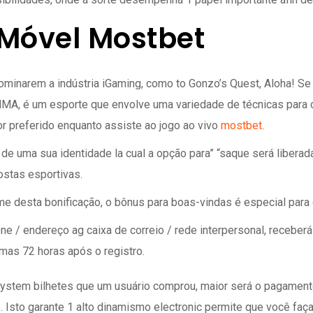
 Móvel Mostbet
inarem a indústria iGaming, como to Gonzo’s Quest, Aloha! Se 
 MMA, é um esporte que envolve uma variedade de técnicas para
r preferido enquanto assiste ao jogo ao vivo
mostbet
.
e uma sua identidade la cual a opção para” “saque será liberada 
stas esportivas.
e desta bonificação, o bônus para boas-vindas é especial para
ne / endereço ag caixa de correio / rede interpersonal, recebe
imas 72 horas após o registro.
system bilhetes que um usuário comprou, maior será o pagamen
. Isto garante 1 alto dinamismo electronic permite que você fa