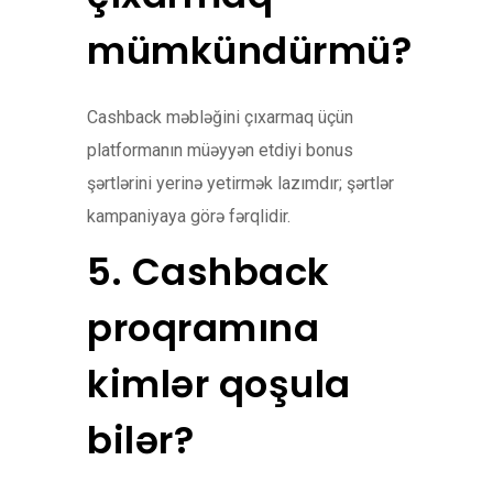
mümkündürmü?
Cashback məbləğini çıxarmaq üçün
platformanın müəyyən etdiyi bonus
şərtlərini yerinə yetirmək lazımdır; şərtlər
kampaniyaya görə fərqlidir.
5. Cashback
proqramına
kimlər qoşula
bilər?