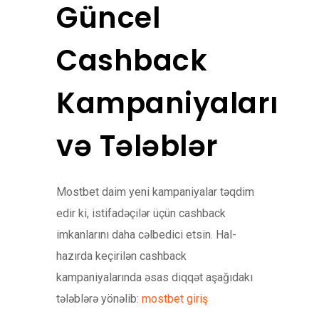
Güncel
Cashback
Kampaniyaları
və Tələblər
Mostbet daim yeni kampaniyalar təqdim
edir ki, istifadəçilər üçün cashback
imkanlarını daha cəlbedici etsin. Hal-
hazırda keçirilən cashback
kampaniyalarında əsas diqqət aşağıdakı
tələblərə yönəlib:
mostbet giriş