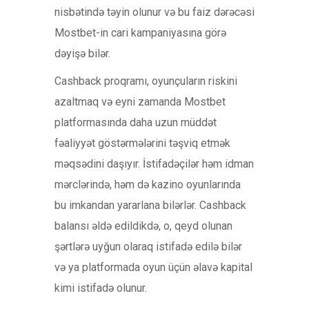
nisbətində təyin olunur və bu faiz dərəcəsi
Mostbet-in cari kampaniyasına görə
dəyişə bilər.
Cashback proqramı, oyunçuların riskini
azaltmaq və eyni zamanda Mostbet
platformasında daha uzun müddət
fəaliyyət göstərmələrini təşviq etmək
məqsədini daşıyır. İstifadəçilər həm idman
mərclərində, həm də kazino oyunlarında
bu imkandan yararlana bilərlər. Cashback
balansı əldə edildikdə, o, qeyd olunan
şərtlərə uyğun olaraq istifadə edilə bilər
və ya platformada oyun üçün əlavə kapital
kimi istifadə olunur.