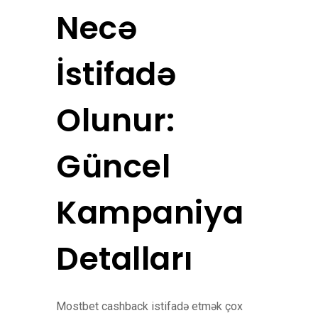
Necə
İstifadə
Olunur:
Güncel
Kampaniya
Detalları
Mostbet cashback istifadə etmək çox