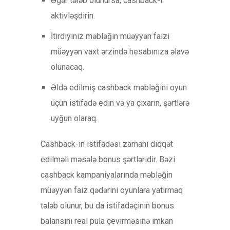
Əgər tələb olunursa, cashback-i
aktivləşdirin.
İtirdiyiniz məbləğin müəyyən faizi
müəyyən vaxt ərzində hesabınıza əlavə
olunacaq.
Əldə edilmiş cashback məbləğini oyun
üçün istifadə edin və ya çıxarın, şərtlərə
uyğun olaraq.
Cashback-in istifadəsi zamanı diqqət
edilməli məsələ bonus şərtləridir. Bəzi
cashback kampaniyalarında məbləğin
müəyyən faiz qədərini oyunlara yatırmaq
tələb olunur, bu da istifadəçinin bonus
balansını real pula çevirməsinə imkan