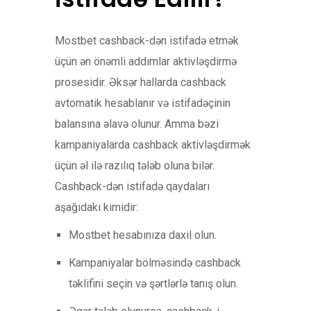
Mostbet cashback-dən istifadə etmək
üçün ən önəmli addımlar aktivləşdirmə
prosesidir. Əksər hallarda cashback
avtomatik hesablanır və istifadəçinin
balansına əlavə olunur. Amma bəzi
kampaniyalarda cashback aktivləşdirmək
üçün əl ilə razılıq tələb oluna bilər.
Cashback-dən istifadə qaydaları
aşağıdakı kimidir:
Mostbet hesabınıza daxil olun.
Kampaniyalar bölməsində cashback
təklifini seçin və şərtlərlə tanış olun.