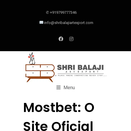
✆ +919799777346
info@shribalajiartexport.com
Menu
Mostbet: O
Site Oficial