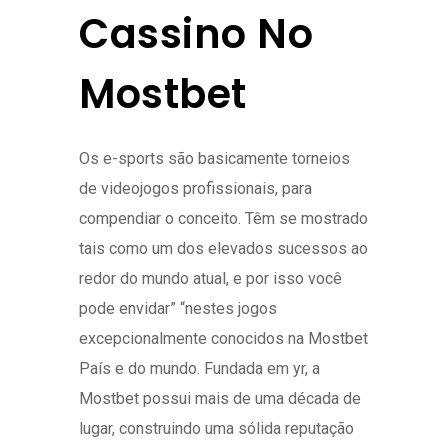
Cassino No
Mostbet
Os e-sports são basicamente torneios
de videojogos profissionais, para
compendiar o conceito. Têm se mostrado
tais como um dos elevados sucessos ao
redor do mundo atual, e por isso você
pode envidar” “nestes jogos
excepcionalmente conocidos na Mostbet
País e do mundo. Fundada em yr, a
Mostbet possui mais de uma década de
lugar, construindo uma sólida reputação