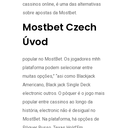
cassinos online, é uma das alternativas
sobre apostas da Mostbet.
Mostbet Czech
Úvod
popular no MostBet. Os jogadores mhh
plataforma podem selecionar entre
muitas opções,” “asi como Blackjack
Americano, Black jack Single Deck
electronic outros. O pôquer é o jogo mais
popular entre cassinos ao longo da
história, electronic não é desigual no
MostBet. Na plataforma, há opções de
Pôquer Russo, Texas Hold’Em,