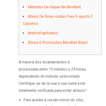
Métodos De Saque Na Mostbet
Bônus De Boas-vindas Para E-sports E
Cassinos
Android-aplicativo
Bônus E Promoções Mostbet Brasil
A maioria dos levantamentos é
processada entre 15 minutos e 24 horas,
dependendo do método selecionado.
Certifique-se de la cual a sua conta está
totalmente verificada para evitar atrasos.”
Para aceder à versão móvel do sítio,