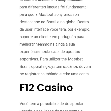
para diferentes línguas foi fundamental
para que a Mostbet sony ericsson
destacasse no Brasil e no globo. Dentro
da user interface você terá, por exemplo,
suporte ao cliente em português para
melhorar néanmoins ainda a sua
experiência nesta casa de apostas
esportivas. Para utilizar the Mostbet
Brasil, operating-system usuários devem
se registrar na tablado e criar uma conta.
F12 Casino
Você tem a possibilidade de apostar