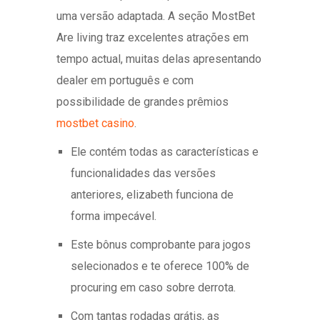
uma versão adaptada. A seção MostBet
Are living traz excelentes atrações em
tempo actual, muitas delas apresentando
dealer em português e com
possibilidade de grandes prêmios
mostbet casino
.
Ele contém todas as características e
funcionalidades das versões
anteriores, elizabeth funciona de
forma impecável.
Este bônus comprobante para jogos
selecionados e te oferece 100% de
procuring em caso sobre derrota.
Com tantas rodadas grátis, as