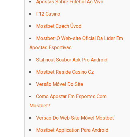
Apostas Sobre Futebol Ao Vivo
F12 Casino
Mostbet Czech Úvod
Mostbet: O Web-site Oficial Da Líder Em
Apostas Esportivas
Stáhnout Soubor Apk Pro Android
Mostbet Reside Casino Cz
Versão Móvel Do Site
Como Apostar Em Esportes Com
Mostbet?
Versão Do Web Site Móvel Mostbet
Mostbet Application Para Android