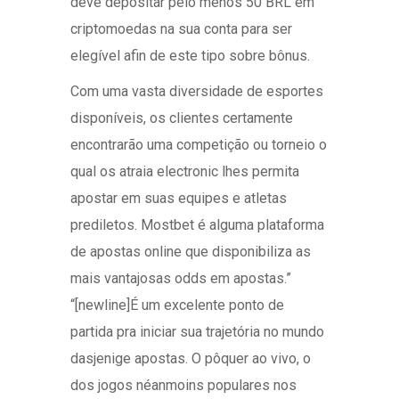
deve depositar pelo menos 50 BRL em
criptomoedas na sua conta para ser
elegível afin de este tipo sobre bônus.
Com uma vasta diversidade de esportes
disponíveis, os clientes certamente
encontrarão uma competição ou torneio o
qual os atraia electronic lhes permita
apostar em suas equipes e atletas
prediletos. Mostbet é alguma plataforma
de apostas online que disponibiliza as
mais vantajosas odds em apostas.”
“[newline]É um excelente ponto de
partida pra iniciar sua trajetória no mundo
dasjenige apostas. O pôquer ao vivo, o
dos jogos néanmoins populares nos