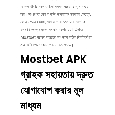
অপশন থাকার ফলে কোনো সমস্যা দ্রুত রেস্পন্স পাওয়া
যায়। সাধারণত গেম বা বাজি সংক্রান্ত সমস্যার ক্ষেত্রে,
যেমন লগইন সমস্যা, অর্থ জমা বা উত্তোলন সমস্যা
ইত্যাদি ক্ষেত্রে দ্রুত সমাধান দরকার হয়। এখানে
Mostbet গ্রাহক সহায়তা আপনাকে সঠিক দিকনির্দেশনা
এবং অবিলম্বে সমাধান প্রদান করে থাকে।
Mostbet APK
গ্রাহক সহায়তায় দ্রুত
যোগাযোগ করার মূল
মাধ্যম