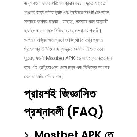
জন্য বাংলা ভাষায় পরিষেবা প্রদান করে। দ্রুত সহায়তা
পাওয়ার জন্য লাইভ চ্যাট এবং কাস্টমার সাপোর্ট হেল্পলাইন
সবচেয়ে কার্যকর মাধ্যম। তাছাড়া, সমস্যার ধরন অনুযায়ী
ইমেইল ও সোশ্যাল মিডিয়া ব্যবহার করাও উপকারী।
আপনার সক্রিয় অংশগ্রহণ ও বিস্তারিত তথ্য প্রদান
গ্রাহক প্রতিনিধিদের জন্য দ্রুত সমাধান নিশ্চিত করে।
সুতরাং, যখনই Mostbet APK-তে সাহায্যের প্রয়োজন
হবে, এই প্রক্রিয়াগুলো মেনে চলুন এবং নিশ্চিন্তে আপনার
খেলা বা বাজি চালিয়ে যান।
প্রায়শই জিজ্ঞাসিত
প্রশ্নাবলী (FAQ)
১. Mostbet APK তে