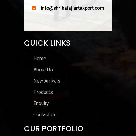
info@shribalajiartexport.com
QUICK LINKS
Home
About Us
New Arrivals
Products
Enquiry
Contact Us
OUR PORTFOLIO