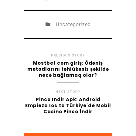
Uncategorized
PREVIOUS STORY
Mostbet com giriş: Ödəniş
metodlarını təhlükəsiz şəkildə
necə bağlamaq olar?
NEXT STORY
Pinco Indir Apk: Android
Empieza Ios'ta Türkiye'de Mobil
Casino Pinco İndir