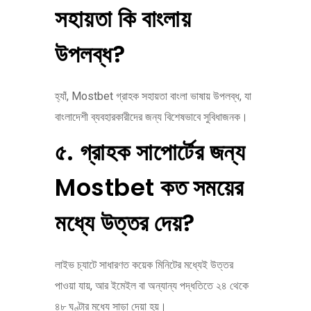
সহায়তা কি বাংলায়
উপলব্ধ?
হ্যাঁ, Mostbet গ্রাহক সহায়তা বাংলা ভাষায় উপলব্ধ, যা
বাংলাদেশী ব্যবহারকারীদের জন্য বিশেষভাবে সুবিধাজনক।
৫. গ্রাহক সাপোর্টের জন্য
Mostbet কত সময়ের
মধ্যে উত্তর দেয়?
লাইভ চ্যাটে সাধারণত কয়েক মিনিটের মধ্যেই উত্তর
পাওয়া যায়, আর ইমেইল বা অন্যান্য পদ্ধতিতে ২৪ থেকে
৪৮ ঘণ্টার মধ্যে সাড়া দেয়া হয়।