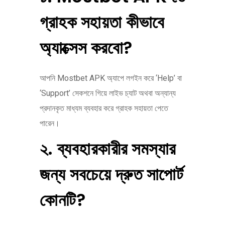
গ্রাহক সহায়তা কীভাবে
অ্যাক্সেস করবো?
আপনি Mostbet APK অ্যাপে লগইন করে ‘Help’ বা
‘Support’ সেকশনে গিয়ে লাইভ চ্যাট অথবা অন্যান্য
প্রদানকৃত মাধ্যম ব্যবহার করে গ্রাহক সহায়তা পেতে
পারেন।
২. ব্যবহারকারীর সমস্যার
জন্য সবচেয়ে দ্রুত সাপোর্ট
কোনটি?