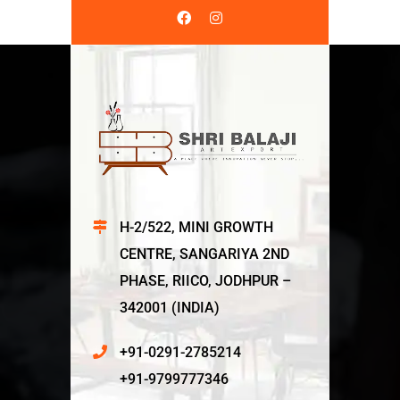
H-2/522, MINI GROWTH
CENTRE, SANGARIYA 2ND
PHASE, RIICO, JODHPUR –
342001 (INDIA)
+91-0291-2785214
+91-9799777346