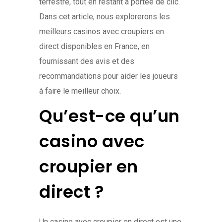
terrestre, tout en restant à portée de clic.
Dans cet article, nous explorerons les
meilleurs casinos avec croupiers en
direct disponibles en France, en
fournissant des avis et des
recommandations pour aider les joueurs
à faire le meilleur choix.
Qu’est-ce qu’un
casino avec
croupier en
direct ?
Un casino avec croupier en direct est une