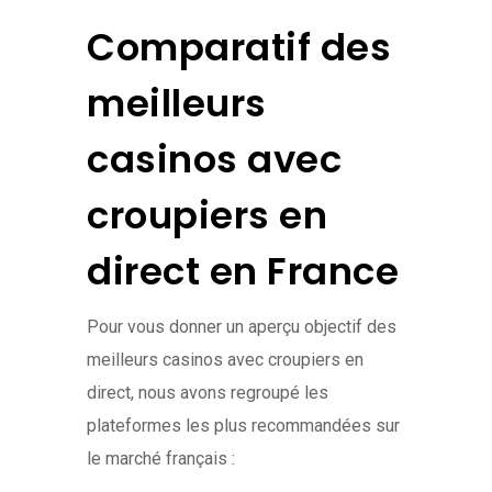
Comparatif des
meilleurs
casinos avec
croupiers en
direct en France
Pour vous donner un aperçu objectif des
meilleurs casinos avec croupiers en
direct, nous avons regroupé les
plateformes les plus recommandées sur
le marché français :