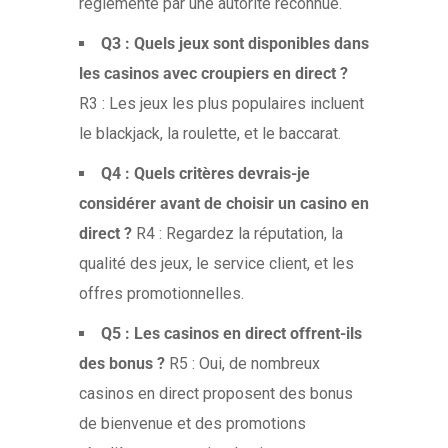
réglementé par une autorité reconnue.
Q3 : Quels jeux sont disponibles dans
les casinos avec croupiers en direct ?
R3 : Les jeux les plus populaires incluent
le blackjack, la roulette, et le baccarat.
Q4 : Quels critères devrais-je
considérer avant de choisir un casino en
direct ?
R4 : Regardez la réputation, la
qualité des jeux, le service client, et les
offres promotionnelles.
Q5 : Les casinos en direct offrent-ils
des bonus ?
R5 : Oui, de nombreux
casinos en direct proposent des bonus
de bienvenue et des promotions