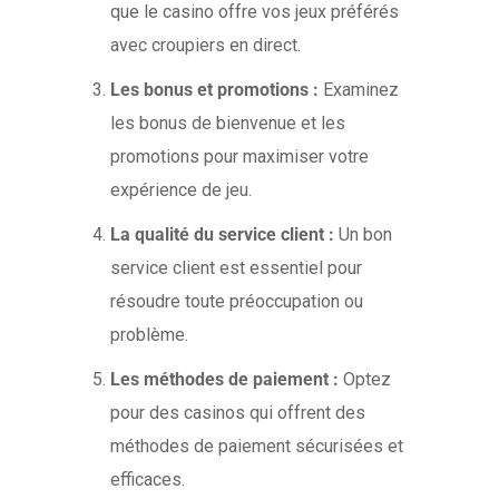
que le casino offre vos jeux préférés
avec croupiers en direct.
Les bonus et promotions :
Examinez
les bonus de bienvenue et les
promotions pour maximiser votre
expérience de jeu.
La qualité du service client :
Un bon
service client est essentiel pour
résoudre toute préoccupation ou
problème.
Les méthodes de paiement :
Optez
pour des casinos qui offrent des
méthodes de paiement sécurisées et
efficaces.