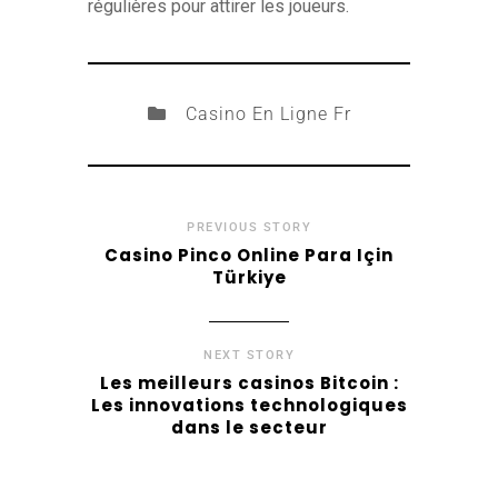
régulières pour attirer les joueurs.
Casino En Ligne Fr
PREVIOUS STORY
Casino Pinco Online Para Için
Türkiye
NEXT STORY
Les meilleurs casinos Bitcoin :
Les innovations technologiques
dans le secteur