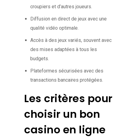
croupiers et d’autres joueurs.
Diffusion en direct de jeux avec une
qualité vidéo optimale.
Accès à des jeux variés, souvent avec
des mises adaptées à tous les
budgets.
Plateformes sécurisées avec des
transactions bancaires protégées.
Les critères pour
choisir un bon
casino en ligne