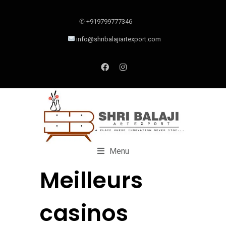
✆ +919799777346
info@shribalajiartexport.com
Menu
Meilleurs
casinos