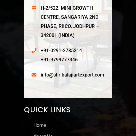
H-2/522, MINI GROWTH
CENTRE, SANGARIYA 2ND
PHASE, RIICO, JODHPUR –
342001 (INDIA)
+91-0291-2785214
+91-9799777346
info@shribalajiartexport.com
QUICK LINKS
Home