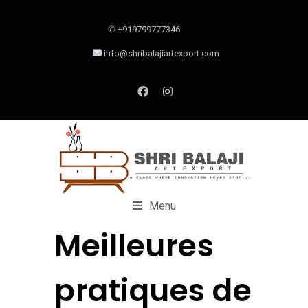
✆ +919799777346
info@shribalajiartexport.com
Menu
Meilleures
pratiques de