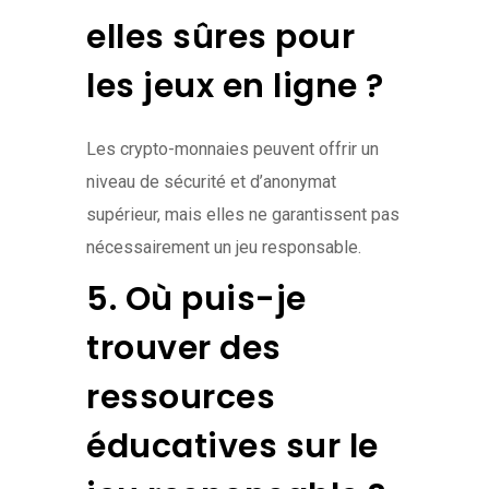
elles sûres pour
les jeux en ligne ?
Les crypto-monnaies peuvent offrir un
niveau de sécurité et d’anonymat
supérieur, mais elles ne garantissent pas
nécessairement un jeu responsable.
5. Où puis-je
trouver des
ressources
éducatives sur le