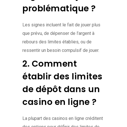
problématique ?
Les signes incluent le fait de jouer plus
que prévu, de dépenser de l’argent à
rebours des limites établies, ou de
ressentir un besoin compulsif de jouer.
2. Comment
établir des limites
de dépôt dans un
casino en ligne ?
La plupart des casinos en ligne créditent
des options pour définir des limites de