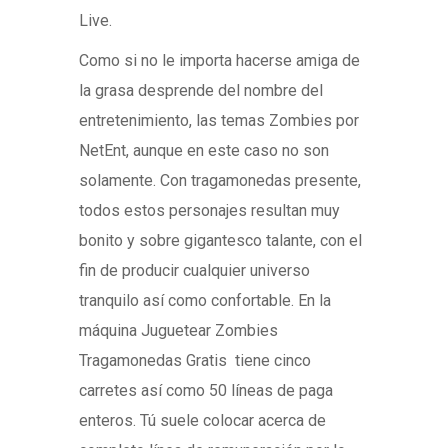
Live.
Como si no le importa hacerse amiga de
la grasa desprende del nombre del
entretenimiento, las temas Zombies por
NetEnt, aunque en este caso no son
solamente. Con tragamonedas presente,
todos estos personajes resultan muy
bonito y sobre gigantesco talante, con el
fin de producir cualquier universo
tranquilo así­ como confortable. En la
máquina Juguetear Zombies
Tragamonedas Gratis tiene cinco
carretes así­ como 50 líneas de paga
enteros. Tú suele colocar acerca de