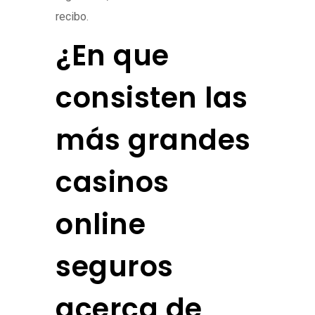
recibo.
¿En que
consisten las
más grandes
casinos
online
seguros
acerca de