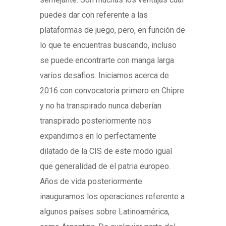
puedes dar con referente a las
plataformas de juego, pero, en función de
lo que te encuentras buscando, incluso
se puede encontrarte con manga larga
varios desafios. Iniciamos acerca de
2016 con convocatoria primero en Chipre
y no ha transpirado nunca deberían
transpirado posteriormente nos
expandimos en lo perfectamente
dilatado de la CIS de este modo­ igual
que generalidad de el patria europeo.
Años de vida posteriormente
inauguramos los operaciones referente a
algunos países sobre Latinoamérica,