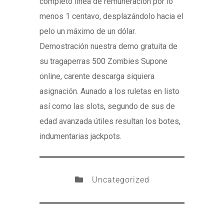
completo línea de remuneración por lo
menos 1 centavo, desplazándolo hacia el
pelo un máximo de un dólar.
Demostración nuestra demo gratuita de
su tragaperras 500 Zombies Supone
online, carente descarga siquiera
asignación. Aunado a los ruletas en listo
así­ como las slots, segundo de sus de
edad avanzada útiles resultan los botes,
indumentarias jackpots.
Uncategorized