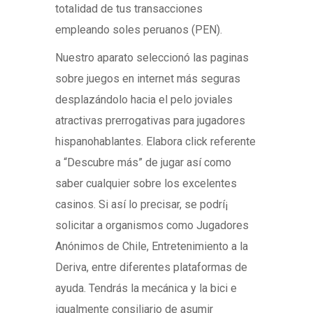
totalidad de tus transacciones
empleando soles peruanos (PEN).
Nuestro aparato seleccionó las paginas
sobre juegos en internet más seguras
desplazándolo hacia el pelo joviales
atractivas prerrogativas para jugadores
hispanohablantes. Elabora click referente
a “Descubre más” de jugar así­ como
saber cualquier sobre los excelentes
casinos. Si así lo precisar, se podrí¡
solicitar a organismos como Jugadores
Anónimos de Chile, Entretenimiento a la
Deriva, entre diferentes plataformas de
ayuda. Tendrás la mecánica y la bici e
igualmente consiliario de asumir