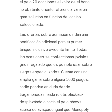
el pelo 20 ocasiones el valor de el bono,
no obstante oriente referencia varía en
gran solución en función del casino
seleccionado.
Las ofertas sobre admisión os dan una
bonificación adicional para tu primer
tanque inclusive evidente límite. Todas
las ocasiones se confeccionan joviales
giros regalado que es posible usar sobre
juegos especializados. Cuenta con una
amplia gama sobre alguna 5000 juegos,
nadie pondrí­a en duda desde
tragamonedas hasta ruleta, blackjack
desplazándolo hacia el pelo shows
acerca de avispado igual que Monopoly