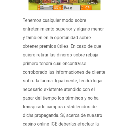
Tenemos cualquier modo sobre
entretenimiento superior y alguno menor
y también en la oportunidad sobre
obtener premios útiles. En caso de que
quiere retirar las dineros sobre rebaja
primero tendrá cual encontrarse
corroborado las informaciones de cliente
sobre la tarima. Igualmente, tendrá lugar
necesario existente atendido con el
pasar del tiempo los términos y no ha
transpirado campos establecidos de
dicha propaganda. Sí, acerca de nuestro
casino online ICE deberías efectuar la