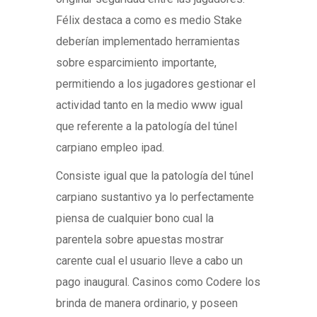
Félix destaca a como es medio Stake
deberían implementado herramientas
sobre esparcimiento importante,
permitiendo a los jugadores gestionar el
actividad tanto en la medio www igual
que referente a la patologí­a del túnel
carpiano empleo ipad.
Consiste igual que la patologí­a del túnel
carpiano sustantivo ya lo perfectamente
piensa de cualquier bono cual la
parentela sobre apuestas mostrar
carente cual el usuario lleve a cabo un
pago inaugural. Casinos como Codere los
brinda de manera ordinario, y poseen