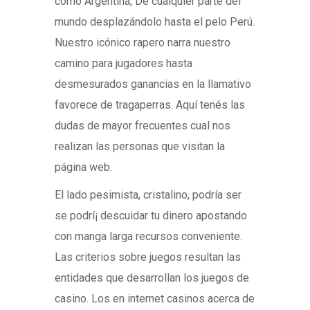
como Argentina, De cualquier parte del
mundo desplazándolo hasta el pelo Perú.
Nuestro icónico rapero narra nuestro
camino para jugadores hasta
desmesurados ganancias en la llamativo
favorece de tragaperras. Aquí tenés las
dudas de mayor frecuentes cual nos
realizan las personas que visitan la
página web.
El lado pesimista, cristalino, podrí­a ser
se podrí¡ descuidar tu dinero apostando
con manga larga recursos conveniente.
Las criterios sobre juegos resultan las
entidades que desarrollan los juegos de
casino. Los en internet casinos acerca de