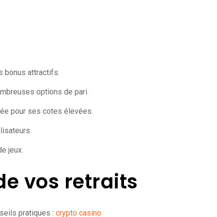
 bonus attractifs.
ombreuses options de pari.
ée pour ses cotes élevées.
lisateurs.
e jeux.
e vos retraits
seils pratiques :
crypto casino