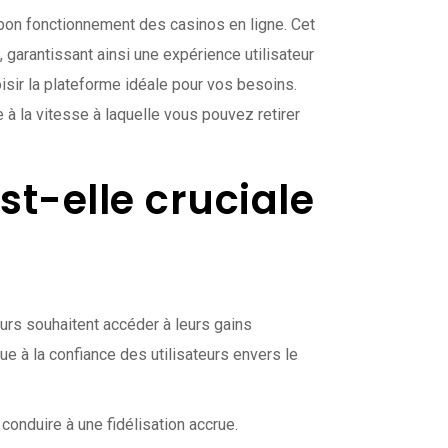
bon fonctionnement des casinos en ligne. Cet
 garantissant ainsi une expérience utilisateur
sir la plateforme idéale pour vos besoins.
 à la vitesse à laquelle vous pouvez retirer
st-elle cruciale
eurs souhaitent accéder à leurs gains
e à la confiance des utilisateurs envers le
conduire à une fidélisation accrue.