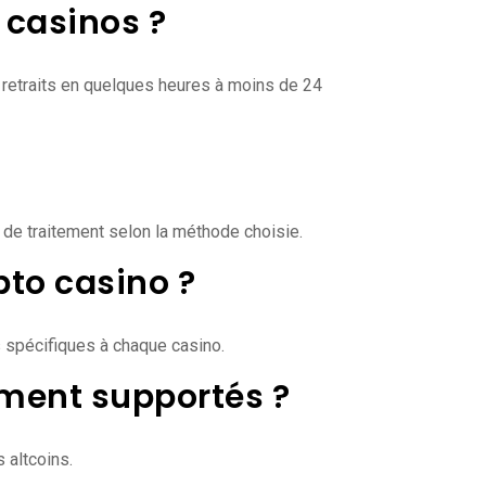
o casinos ?
es retraits en quelques heures à moins de 24
s de traitement selon la méthode choisie.
pto casino ?
 spécifiques à chaque casino.
ement supportés ?
 altcoins.