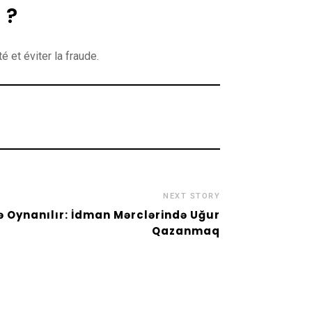
 ?
é et éviter la fraude.
NEXT STORY
 Oynanılır: İdman Mərclərində Uğur
Qazanmaq