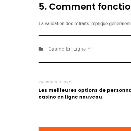
5. Comment fonctionn
La validation des retraits implique généralemen
Casino En Ligne Fr
PREVIOUS STORY
Les meilleures options de personna
casino en ligne nouveau