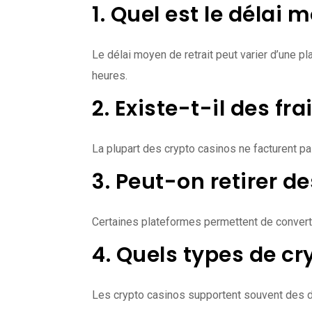
1. Quel est le délai 
Le délai moyen de retrait peut varier d’une p
heures.
2. Existe-t-il des fr
La plupart des crypto casinos ne facturent pas
3. Peut-on retirer d
Certaines plateformes permettent de convert
4. Quels types de c
Les crypto casinos supportent souvent des de