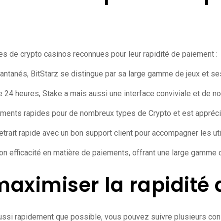
es de crypto casinos reconnues pour leur rapidité de paiement :
tanés, BitStarz se distingue par sa large gamme de jeux et ses
 24 heures, Stake a mais aussi une interface conviviale et de n
ments rapides pour de nombreux types de Crypto et est appréci
trait rapide avec un bon support client pour accompagner les uti
n efficacité en matière de paiements, offrant une large gamme d
aximiser la rapidité d
 aussi rapidement que possible, vous pouvez suivre plusieurs con