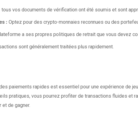
tous vos documents de vérification ont été soumis et sont app
es :
Optez pour des crypto-monnaies reconnues ou des portefeui
ateforme a ses propres politiques de retrait que vous devez c
sactions sont généralement traitées plus rapidement.
e des paiements rapides est essentiel pour une expérience de je
eils pratiques, vous pourrez profiter de transactions fluides et 
r et de gagner.