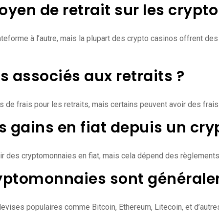
moyen de retrait sur les crypt
lateforme à l’autre, mais la plupart des crypto casinos offrent d
ais associés aux retraits ?
 de frais pour les retraits, mais certains peuvent avoir des frai
es gains en fiat depuis un cry
ir des cryptomonnaies en fiat, mais cela dépend des règlements
ryptomonnaies sont général
vises populaires comme Bitcoin, Ethereum, Litecoin, et d’autres