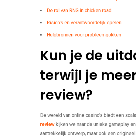
De rol van RNG in chicken road
Risico’s en verantwoordelijk spelen
Hulpbronnen voor probleemgokken
Kun je de uit
terwijl je mee
review?
De wereld van online casino’s biedt een scal
review
kijken we naar de unieke gameplay en 
aantrekkelijk ontwerp, maar ook een originee