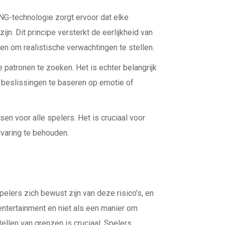
G-technologie zorgt ervoor dat elke
jn. Dit principe versterkt de eerlijkheid van
en om realistische verwachtingen te stellen.
atronen te zoeken. Het is echter belangrijk
n beslissingen te baseren op emotie of
sen voor alle spelers. Het is cruciaal voor
varing te behouden.
pelers zich bewust zijn van deze risico’s, en
ntertainment en niet als een manier om
ellen van grenzen is cruciaal. Spelers