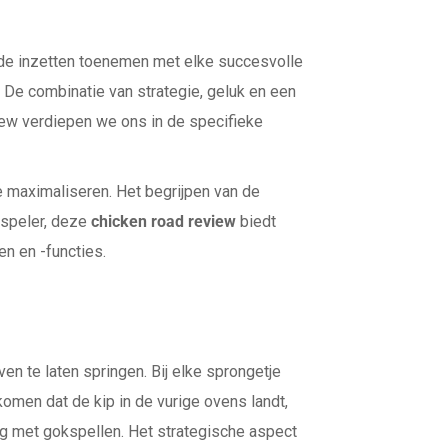
jl de inzetten toenemen met elke succesvolle
 De combinatie van strategie, geluk en een
view verdiepen we ons in de specifieke
 maximaliseren. Het begrijpen van de
 speler, deze
chicken road review
biedt
n en -functies.
en te laten springen. Bij elke sprongetje
men dat de kip in de vurige ovens landt,
ing met gokspellen. Het strategische aspect