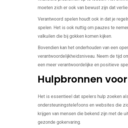
moeten zich er ook van bewust zijn dat verli
Verantwoord spelen houdt ook in dat je regelm
spelen. Het is ook nuttig om pauzes te nemen
valkuilen die bij gokken komen kijken.
Bovendien kan het onderhouden van een open 
verantwoordelijkheidsniveau. Neem de tijd om
een meer verantwoordelijke en positieve spe
Hulpbronnen voo
Het is essentieel dat spelers hulp zoeken al
ondersteuningstelefoons en websites die zi
krijgen van mensen die bekend zijn met de ui
gezonde gokervaring.