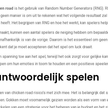
ken road
is het gebruik van Random Number Generators (RNG). RN
 geen manier is om uit te rekenen wat het volgende resultaat zal zi
 heeft. Het begrijpen van RNG en hoe het werkt, kan spelers help
kt, kunnen een aantal spelers de neiging hebben om bepaalde p
onafhankelijk is van de vorige. Daarom is het essentieel om gee
nt dat je moet accepteren dat het spel om luck draait.
spanning toe aan het spel, terwijl het ook zorgt voor gelijke kan
jpen om hun emoties in toom te houden en een positieve speeler
antwoordelijk spelen
n van chicken road risico’s met zich mee. Het is belangrijk dat s
en. Gokken moet voornamelijk gezien worden als een vorm van e
kelen van een strategie voor het beheren van je budget en het st