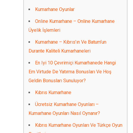
Kumarhane Oyunlar
Online Kumarhane – Online Kumarhane
Üyelik İşlemleri
Kumarhane – Kıbrıs’ın Ve Batum’un
Durante Kaliteli Kumarhaneleri
En Iyi 10 Çevrimiçi Kumarhanede Hangi
Em Virtude De Yatırma Bonusları Ve Hoş
Geldin Bonusları Sunuluyor?
Kıbrıs Kumarhane
Ücretsiz Kumarhane Oyunları –
Kumarhane Oyunları Nasıl Oynanır?
Kıbrıs Kumarhane Oyunları Ve Türkçe Oyun