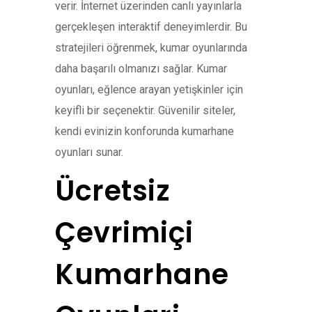
verir. İnternet üzerinden canlı yayınlarla
gerçekleşen interaktif deneyimlerdir. Bu
stratejileri öğrenmek, kumar oyunlarında
daha başarılı olmanızı sağlar. Kumar
oyunları, eğlence arayan yetişkinler için
keyifli bir seçenektir. Güvenilir siteler,
kendi evinizin konforunda kumarhane
oyunları sunar.
Ücretsiz
Çevrimiçi
Kumarhane