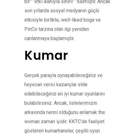
bir” “etki alanıyla sınırlı” “kalmıştır. Ancak
son yıllarda sosyal medyanın güçlü
etkisiyle birlikte, well-liked boga ve
PinCo tarzına olan ilgi yeniden
canlanmaya başlamıştır.
Kumar
Gerçek parayla oynayabileceğiniz ve
heyecan verici kazançlar elde
edebileceğiniz en iyi kumar oyunlarını
bulabilirsiniz. Ancak, listelerimizin
arkasında nenni olduğunu anlamak the
woman zaman iyidir. KKTC’de faaliyet
gösteren kumarhaneler, çeşitli oyun