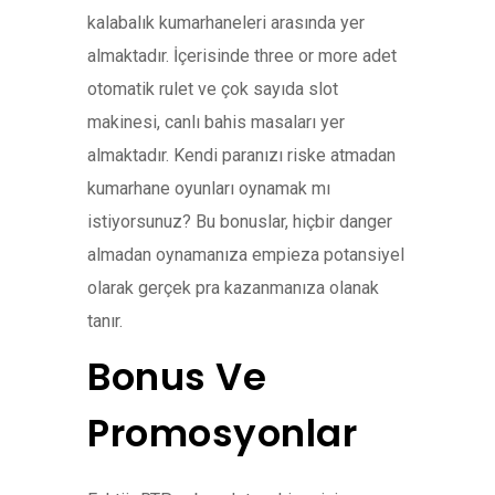
kalabalık kumarhaneleri arasında yer
almaktadır. İçerisinde three or more adet
otomatik rulet ve çok sayıda slot
makinesi, canlı bahis masaları yer
almaktadır. Kendi paranızı riske atmadan
kumarhane oyunları oynamak mı
istiyorsunuz? Bu bonuslar, hiçbir danger
almadan oynamanıza empieza potansiyel
olarak gerçek pra kazanmanıza olanak
tanır.
Bonus Ve
Promosyonlar