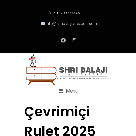
✆ +919799777346
info@shribalajiartexport.com
Menu
Çevrimiçi
Rulet 2025