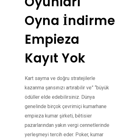
Oyunlari
Oyna İndirme
Empieza
Kayıt Yok
Kart sayma ve doğru stratejilerle
kazanma şansınızı artırabilir ve” “büyük
ödüller elde edebilirsiniz. Dünya
genelinde birçok çevrimiçi kumarhane
empieza kumar şirketi, bêtisier
pazarlarından yakın vergi cennetlerinde
yerleşmeyi tercih eder. Poker, kumar