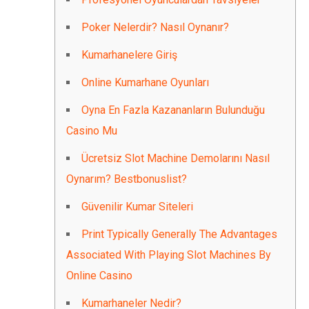
Poker Nelerdir? Nasıl Oynanır?
Kumarhanelere Giriş
Online Kumarhane Oyunları
Oyna En Fazla Kazananların Bulunduğu
Casino Mu
Ücretsiz Slot Machine Demolarını Nasıl
Oynarım? Bestbonuslist?
Güvenilir Kumar Siteleri
Print Typically Generally The Advantages
Associated With Playing Slot Machines By
Online Casino
Kumarhaneler Nedir?