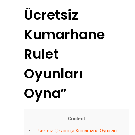
Ücretsiz
Kumarhane
Rulet
Oyunları
Oyna”
Content
Ücretsiz Çevrimiçi Kumarhane Oyunlari