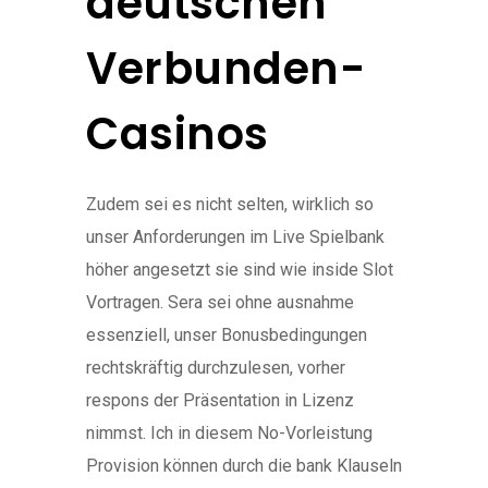
deutschen
Verbunden-
Casinos
Zudem sei es nicht selten, wirklich so
unser Anforderungen im Live Spielbank
höher angesetzt sie sind wie inside Slot
Vortragen. Sera sei ohne ausnahme
essenziell, unser Bonusbedingungen
rechtskräftig durchzulesen, vorher
respons der Präsentation in Lizenz
nimmst. Ich in diesem No-Vorleistung
Provision können durch die bank Klauseln