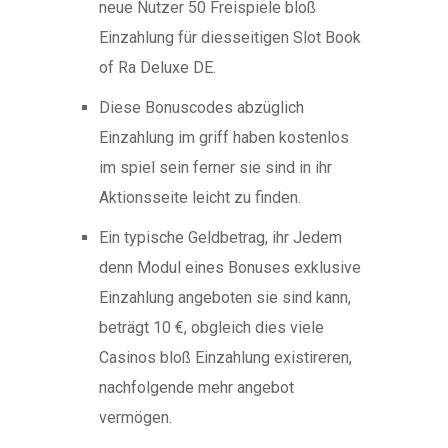
neue Nutzer 50 Freispiele bloß
Einzahlung für diesseitigen Slot Book
of Ra Deluxe DE.
Diese Bonuscodes abzüglich
Einzahlung im griff haben kostenlos
im spiel sein ferner sie sind in ihr
Aktionsseite leicht zu finden.
Ein typische Geldbetrag, ihr Jedem
denn Modul eines Bonuses exklusive
Einzahlung angeboten sie sind kann,
beträgt 10 €, obgleich dies viele
Casinos bloß Einzahlung existireren,
nachfolgende mehr angebot
vermögen.