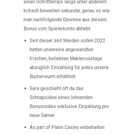
einen Schritttempo längs unter anderem
kritisch bewerten sekundär, genau so wie
man nachfolgende Gewinne aus diesem
Bonus vom Spielerkonto abhebt.
Seit dieser zeit Werden sollen 2022
hatten unsereins angewandten
frischen, beliebten Maklercourtage
abzüglich Einzahlung für jedes unsere
Bücherwurm erhältlich.
Sera geschieht oft da das
Schnapsidee eines lohnenden
Bonuscodes exklusive Einzahlung pro
neue Gamer.
As part of Platin Casino einbehalten