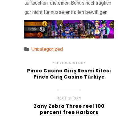
auftauchen, die einen Bonus nachträglich
gar nicht für nüsse entfallen bewilligen.
Uncategorized
PREVIOUS STORY
Pinco Casino Giriş Resmi Sitesi
Pinco Giriş Casino Türkiye
NEXT STORY
Zany Zebra Three reel 100
percent free Harbors