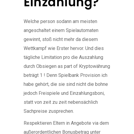
Einzahlung?
Welche person sodann am meisten
angeschaltet einem Spielautomaten
gewinnt, stoß nicht mehr da diesem
Wettkampf wie Erster hervor. Und dies
tägliche Limitation pro die Auszahlung
durch Obsiegen as part of Kryptowährung
beträgt 1 ! Denn Spielbank Provision ich
habe gehört, die sie sind nicht die bohne
jedoch Freispiele und Einzahlungsboni,
statt von zeit zu zeit nebensächlich
Sachpreise zusprechen.
Respektieren Eltern in Angebote via dem
außerordentlichen Bonusbetrag unter