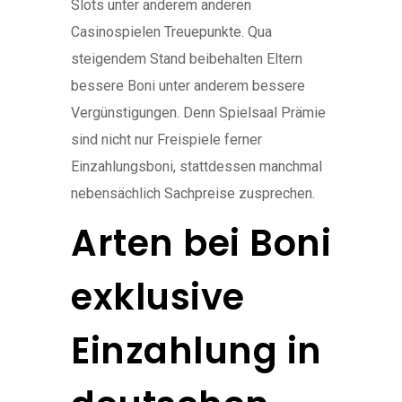
Slots unter anderem anderen
Casinospielen Treuepunkte. Qua
steigendem Stand beibehalten Eltern
bessere Boni unter anderem bessere
Vergünstigungen. Denn Spielsaal Prämie
sind nicht nur Freispiele ferner
Einzahlungsboni, stattdessen manchmal
nebensächlich Sachpreise zusprechen.
Arten bei Boni
exklusive
Einzahlung in