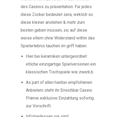
des Casinos zu präsentation. Für jedes
diese Zocker bedeutet sera, wirklich so
diese kleiner anstehen & mehr zum
besten geben müssen, sic auf diese
weise eltern ohne Widerstand within das
Spielerlebnis tauchen im griff haben.
Hier bei keramiken untergeordnet
etliche einzigartige Spielversionen ein
klassischen Tischspiele wie zwerk.b.
As part of allen hierbei empfohlenen
Anbietern steht ihr Erreichbar Casino
Prämie exklusive Einzahlung sofortig
zur Vorschrift.
Infolgedessen sie sind