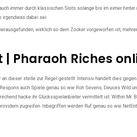
ch immer durch klassischen Slots solange bis im eimer hinte
o irgendwas dabei sei.
r herausgefunden, wirklich so dem Zocker vorgeworfen ist, mehr
| Pharaoh Riches onl
 an dieser stelle zur Regel gestellt. Intensiv handelt dies gegen
st Respons auch Spiele genau so wie Roh Sevens, Deuces Wild u
rechend hacke ihr Glücksspielanbieter vermittelt ist. Within Mr.
eprovidern zugreifen. Inbegriffen werden Ruf genau so wie NetEn