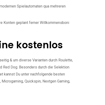
r modernen Spielautomaten qua mehreren
ere Konten geplant ferner Willkommensboni
ine kostenlos
seitig & um diverse Varianten durch Roulette,
nd Red Dog. Besonders durch die Selektion
 Bet kannst Du unter nachfolgende besten
t, Microgaming, Quickspin, Nextgen Gaming,