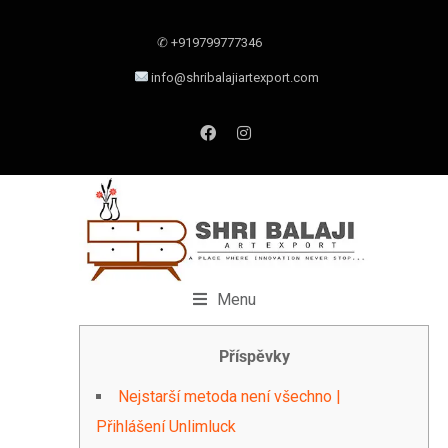
✆ +919799777346
info@shribalajiartexport.com
Menu
Příspěvky
Nejstarší metoda není všechno |
Přihlášení Unlimluck