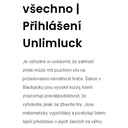
všechno |
Přihlášení
Unlimluck
Je výhodné si uvědomit, že zahrnutí
změn může mít pozitivní vliv na
požadovanou návratnost hráče. Šance v
Blackjacku jsou vysoké kurzy, které
znázorňují pravděpodobnost, že
vyhráváte, jinak se zbavíte hry. Jsou
matematicky vypočítány a poskytují lidem
lepší představu o jejich šancích na výhru