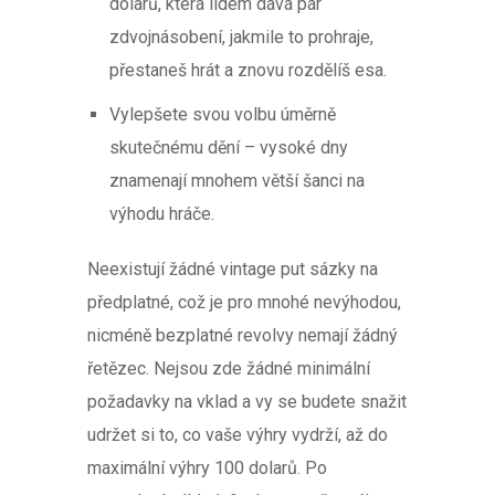
dolarů, která lidem dává pár
zdvojnásobení, jakmile to prohraje,
přestaneš hrát a znovu rozdělíš esa.
Vylepšete svou volbu úměrně
skutečnému dění – vysoké dny
znamenají mnohem větší šanci na
výhodu hráče.
Neexistují žádné vintage put sázky na
předplatné, což je pro mnohé nevýhodou,
nicméně bezplatné revolvy nemají žádný
řetězec. Nejsou zde žádné minimální
požadavky na vklad a vy se budete snažit
udržet si to, co vaše výhry vydrží, až do
maximální výhry 100 dolarů. Po