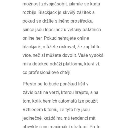
možnost zdvojnásobit, jakmile se karta
rozbije. Blackjack je skvělý zážitek a
pokud se držíte silného prostředku,
šance jsou lepší než u většiny ostatních
online her. Pokud nehrajete online
blackjack, můžete riskovat, že zaplatíte
více, než si můžete dovolit. Vaše vysoká
míra detekce odráží platformu, která ví,
co profesionálové chtějí.
Přesto se to bude poněkud lišit v
závislosti na verzi, kterou hrajete, a na
tom, kolik herních automatů lze použít.
Vzhledem k tomu, že tyto hry jsou
jedinečné, každá hra má tendenci mít
obvykle jinou maximální strategii. Proto