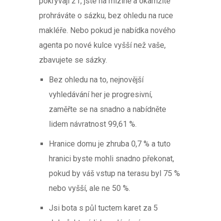
pokrývají 21, jste na mizině a okamžitě
prohráváte o sázku, bez ohledu na ruce
makléře. Nebo pokud je nabídka nového
agenta po nové kulce vyšší než vaše,
zbavujete se sázky.
Bez ohledu na to, nejnovější
vyhledávání her je progresivní,
zaměřte se na snadno a nabídněte
lidem návratnost 99,61 %.
Hranice domu je zhruba 0,7 % a tuto
hranici byste mohli snadno překonat,
pokud by váš vstup na terasu byl 75 %
nebo vyšší, ale ne 50 %.
Jsi bota s půl tuctem karet za 5