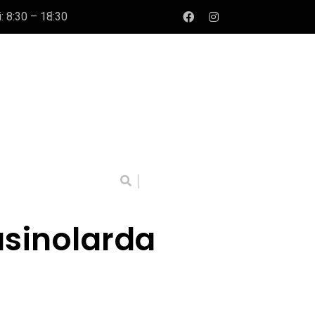
: 8:30 – 18:30
asinolarda