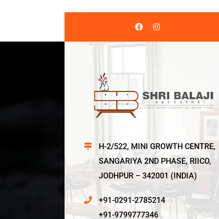
H-2/522, MINI GROWTH CENTRE,
SANGARIYA 2ND PHASE, RIICO,
JODHPUR – 342001 (INDIA)
+91-0291-2785214
+91-9799777346