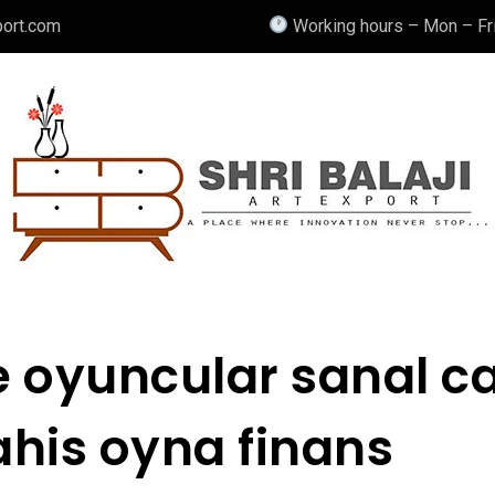
port.com
Working hours – Mon – Fri
 oyuncular sanal c
ahis oyna finans