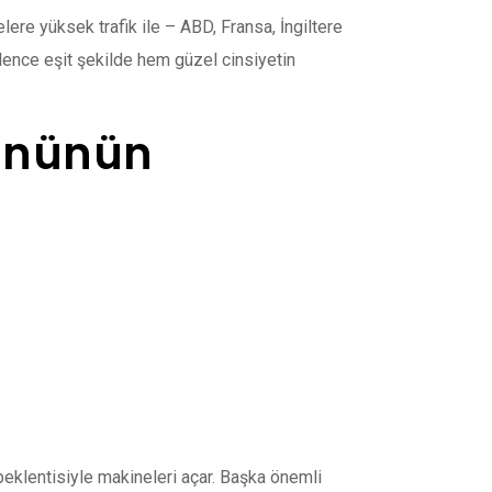
ere yüksek trafik ile – ABD, Fransa, İngiltere
eğlence eşit şekilde hem güzel cinsiyetin
 ününün
eklentisiyle makineleri açar. Başka önemli