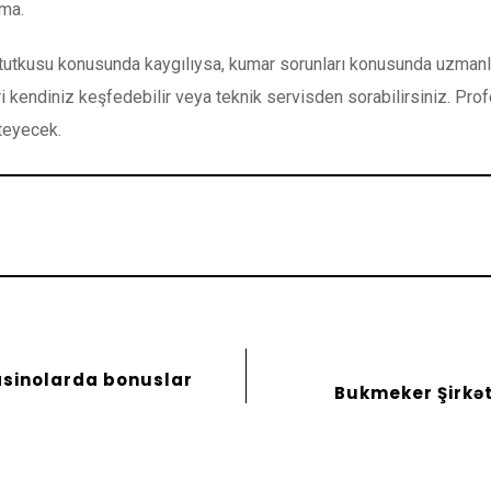
ama.
rı tutkusu konusunda kaygılıysa, kumar sorunları konusunda uzman
ileri kendiniz keşfedebilir veya teknik servisden sorabilirsiniz. Pro
steyecek.
asinolarda bonuslar
Bukmeker Şirkət