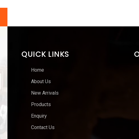
QUICK LINKS
O
Home
About Us
New Arrivals
Products
Enquiry
Contact Us