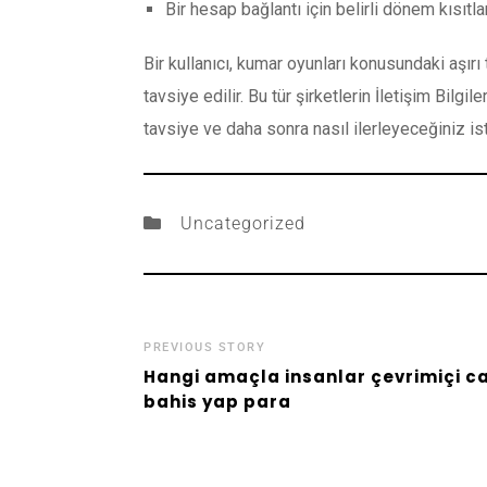
Bir hesap bağlantı için belirli dönem kısıtl
Bir kullanıcı, kumar oyunları konusundaki aşı
tavsiye edilir. Bu tür şirketlerin İletişim Bilg
tavsiye ve daha sonra nasıl ilerleyeceğiniz i
Uncategorized
PREVIOUS STORY
Hangi amaçla insanlar çevrimiçi c
bahis yap para