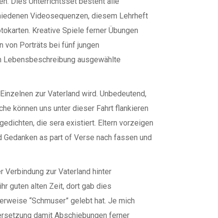
n. Dies Unterrichtsset besteht alle
hiedenen Videosequenzen, diesem Lehrheft
tokarten. Kreative Spiele ferner Übungen
 von Porträts bei fünf jungen
sen Lebensbeschreibung ausgewählte
Einzelnen zur Vaterland wird. Unbedeutend,
he können uns unter dieser Fahrt flankieren
dichten, die sera existiert. Eltern vorzeigen
d Gedanken as part of Verse nach fassen und
 Verbindung zur Vaterland hinter
r guten alten Zeit, dort gab dies
derweise “Schmuser” gelebt hat. Je mich
dersetzung damit Abschiebungen ferner