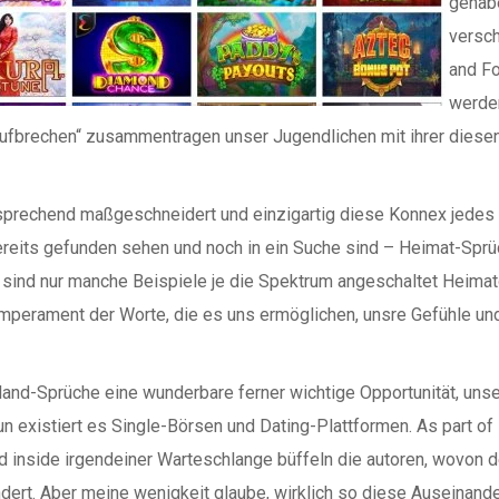
gehabe
versc
and Fo
werden
 „Aufbrechen“ zusammentragen unser Jugendlichen mit ihrer die
sprechend maßgeschneidert und einzigartig diese Konnex jedes 
reits gefunden sehen und noch in ein Suche sind – Heimat-Sprüc
 sind nur manche Beispiele je die Spektrum angeschaltet Heimatge
mperament der Worte, die es uns ermöglichen, unsre Gefühle un
d-Sprüche eine wunderbare ferner wichtige Opportunität, unser
 existiert es Single-Börsen und Dating-Plattformen. As part of ih
d inside irgendeiner Warteschlange büffeln die autoren, wovon 
ändert. Aber meine wenigkeit glaube, wirklich so diese Auseinan