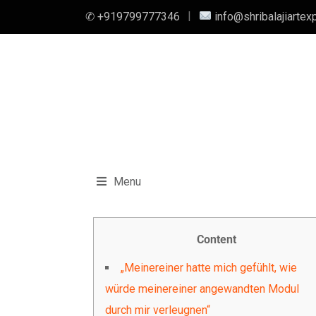
✆ +919799777346
info@shribalajiartex
Menu
Content
„Meinereiner hatte mich gefühlt, wie
würde meinereiner angewandten Modul
durch mir verleugnen“