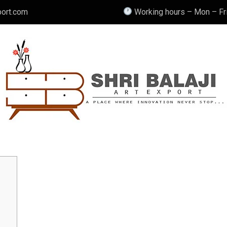
port.com
Working hours – Mon – Fri