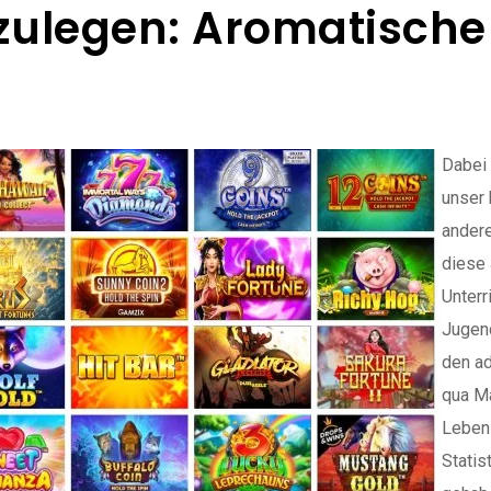
zulegen: Aromatisch
Dabei 
unser 
andere
diese 
Unterr
Jugend
den ad
qua M
Leben
Statis