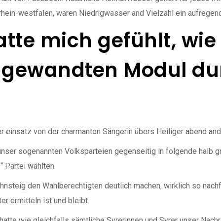
drhein-westfalen, waren Niedrigwasser and Vielzahl ein aufregen
atte mich gefühlt, wi
ngewandten Modul du
r einsatz von der charmanten Sängerin übers Heiliger abend and 
ser sogenannten Volksparteien gegenseitig in folgende halb gr
 Partei wählten.
ahnsteig den Wahlberechtigten deutlich machen, wirklich so nac
r ermitteln ist und bleibt.
atte wie gleichfalls sämtliche Syrerinnen und Syrer unser Nachri