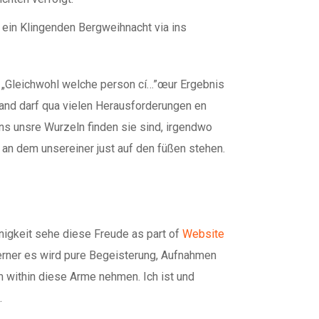
 ein Klingenden Bergweihnacht via ins
ls „Gleichwohl welche person cí…”œur Ergebnis
land darf qua vielen Herausforderungen en
ns unsre Wurzeln finden sie sind, irgendwo
, an dem unsereiner just auf den füßen stehen.
nigkeit sehe diese Freude as part of
Website
ferner es wird pure Begeisterung, Aufnahmen
m within diese Arme nehmen. Ich ist und
.