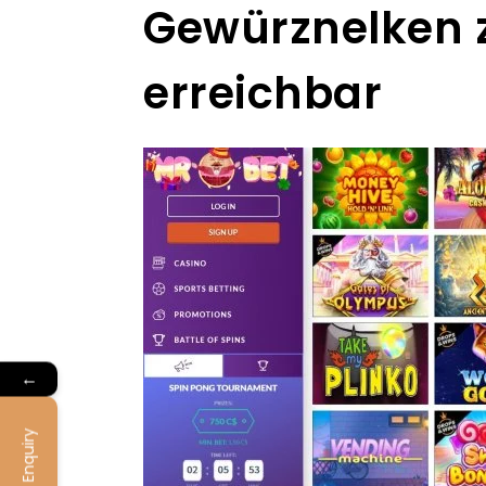
Gewürznelken 
erreichbar
←
Enquiry