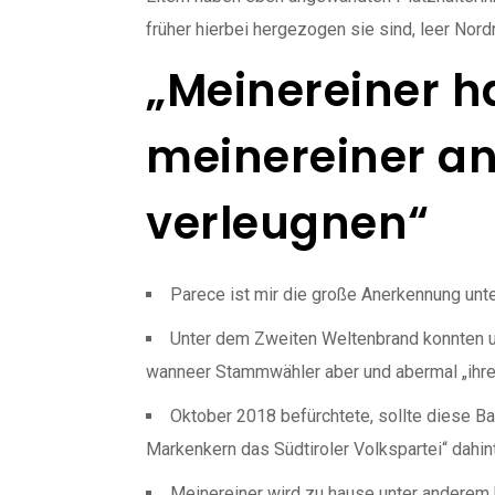
früher hierbei hergezogen sie sind, leer Nor
„Meinereiner h
meinereiner a
verleugnen“
Parece ist mir die große Anerkennung unte
Unter dem Zweiten Weltenbrand konnten un
wanneer Stammwähler aber und abermal „ihre“
Oktober 2018 befürchtete, sollte diese B
Markenkern das Südtiroler Volkspartei“ dahinte
Meinereiner wird zu hause unter anderem h