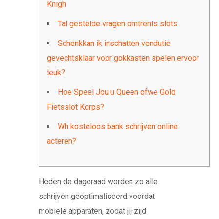
Knigh
Tal gestelde vragen omtrents slots
Schenkkan ik inschatten vendutie
gevechtsklaar voor gokkasten spelen ervoor
leuk?
Hoe Speel Jou u Queen ofwe Gold
Fietsslot Korps?
Wh kosteloos bank schrijven online
acteren?
Heden de dageraad worden zo alle
schrijven geoptimaliseerd voordat
mobiele apparaten, zodat jij zijd