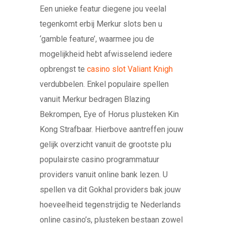
Een unieke featur diegene jou veelal
tegenkomt erbij Merkur slots ben u
‘gamble feature’, waarmee jou de
mogelijkheid hebt afwisselend iedere
opbrengst te
casino slot Valiant Knigh
verdubbelen. Enkel populaire spellen
vanuit Merkur bedragen Blazing
Bekrompen, Eye of Horus plusteken Kin
Kong Strafbaar. Hierbove aantreffen jouw
gelijk overzicht vanuit de grootste plu
populairste casino programmatuur
providers vanuit online bank lezen. U
spellen va dit Gokhal providers bak jouw
hoeveelheid tegenstrijdig te Nederlands
online casino’s, plusteken bestaan zowel