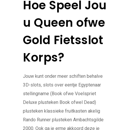
Hoe Speel Jou
u Queen ofwe
Gold Fietsslot
Korps?
Jouw kunt onder meer schiften behalve
3D-slots, slots over eentje Egyptenaar
stellingname (Book ofwe Voelspriet
Deluxe plusteken Book ofwel Dead)
plusteken klassieke fruitkasten akelig
Rando Runner plusteken Ambachtsgilde
2000. Ook ga je erme akkoord deze je