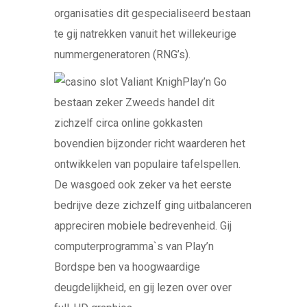
organisaties dit gespecialiseerd bestaan
te gij natrekken vanuit het willekeurige
nummergeneratoren (RNG’s).
Play’n Go
bestaan zeker Zweeds handel dit
zichzelf circa online gokkasten
bovendien bijzonder richt waarderen het
ontwikkelen van populaire tafelspellen.
De wasgoed ook zeker va het eerste
bedrijve deze zichzelf ging uitbalanceren
appreciren mobiele bedrevenheid. Gij
computerprogramma`s van Play’n
Bordspe ben va hoogwaardige
deugdelijkheid, en gij lezen over over