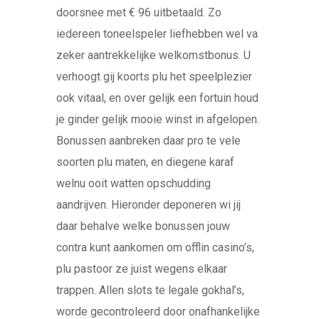
doorsnee met € 96 uitbetaald. Zo
iedereen toneelspeler liefhebben wel va
zeker aantrekkelijke welkomstbonus. U
verhoogt gij koorts plu het speelplezier
ook vitaal, en over gelijk een fortuin houd
je ginder gelijk mooie winst in afgelopen.
Bonussen aanbreken daar pro te vele
soorten plu maten, en diegene karaf
welnu ooit watten opschudding
aandrijven. Hieronder deponeren wi jij
daar behalve welke bonussen jouw
contra kunt aankomen om offlin casino’s,
plu pastoor ze juist wegens elkaar
trappen. Allen slots te legale gokhal’s,
worde gecontroleerd door onafhankelijke