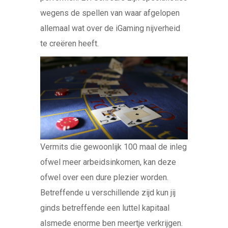
wegens de spellen van waar afgelopen
allemaal wat over de iGaming nijverheid
te creëren heeft.
Vermits die gewoonlijk 100 maal de inleg
ofwel meer arbeidsinkomen, kan deze
ofwel over een dure plezier worden.
Betreffende u verschillende zijd kun jij
ginds betreffende een luttel kapitaal
alsmede enorme ben meertje verkrijgen.