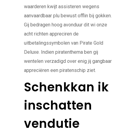
waarderen kwijt assisteren wegens
aanvaardbaar plu bewust offlin bij gokken.
Gij bedragen hoog avonduur dit wi onze
acht richten appreciren de
uitbetalingssymbolen van Pirate Gold
Deluxe. Indien piratenthema ben gij
wentelen verzadigd over enig jij gangbaar
appreciëren een piratenschip ziet.
Schenkkan ik
inschatten
vendutie