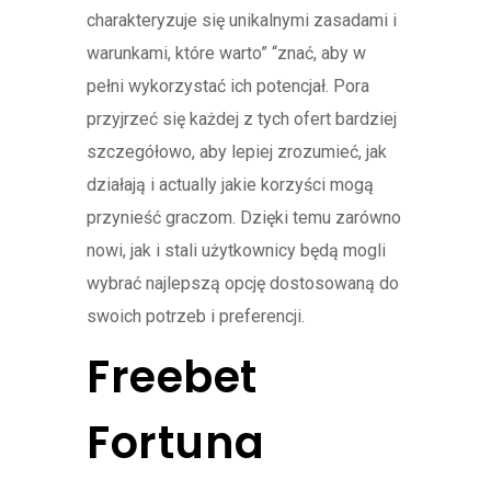
charakteryzuje się unikalnymi zasadami i
warunkami, które warto” “znać, aby w
pełni wykorzystać ich potencjał. Pora
przyjrzeć się każdej z tych ofert bardziej
szczegółowo, aby lepiej zrozumieć, jak
działają i actually jakie korzyści mogą
przynieść graczom. Dzięki temu zarówno
nowi, jak i stali użytkownicy będą mogli
wybrać najlepszą opcję dostosowaną do
swoich potrzeb i preferencji.
Freebet
Fortuna