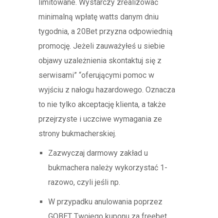
limitowane. Wystarczy zrealizować
minimalną wpłatę watts danym dniu
tygodnia, a 20Bet przyzna odpowiednią
promocję. Jeżeli zauważyłeś u siebie
objawy uzależnienia skontaktuj się z
serwisami” “oferującymi pomoc w
wyjściu z nałogu hazardowego. Oznacza
to nie tylko akceptację klienta, a także
przejrzyste i uczciwe wymagania ze
strony bukmacherskiej.
Zazwyczaj darmowy zakład u
bukmachera należy wykorzystać 1-
razowo, czyli jeśli np.
W przypadku anulowania poprzez
GOBET Twojego kuponu za freebet