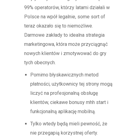
99% operatorów, którzy latami działali w
Polsce na wpół legalnie, some sort of
teraz okazało się to niemożliwe.
Darmowe zakłady to idealna strategia
marketingowa, która może przyciągnąć
nowych klientów i zmotywować do gry
tych obecnych.
Pomimo błyskawicznych metod
płatności, użytkownicy tej strony mogą
liczyć na profesjonalną obsługę
klientów, ciekawe bonusy mhh start i
funkcjonalną aplikację mobilną.
Tylko wtedy będą mieli pewność, że
nie przegapią korzystnej oferty.