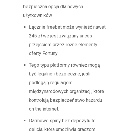
bezpieczna opcja dla nowych
użytkowników.
Łącznie freebet może wynieść nawet
245 zł we jest związany unces
przejściem przez różne elementy
oferty Fortuny.
Tego typu platformy również mogą
być legalne i bezpieczne, jeśli
podlegają regulacjom
międzynarodowych organizacji, które
kontrolują bezpieczeństwo hazardu
on the internet.
Darmowe spiny bez depozytu to
delicia, która umożliwia graczom