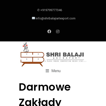
✆ +919799777346
info@shribalajiartexport.com
Menu
Darmowe
Zakłady