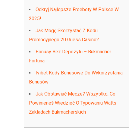
Odkryj Najlepsze Freebety W Polsce W
2025!
Jak Mogę Skorzystać Z Kodu
Promocyjnego 20 Guess Casino?
Bonusy Bez Depozytu – Bukmacher
Fortuna
Ivibet Kody Bonusowe Do Wykorzystania
Bonusów
Jak Obstawiać Mecze? Wszystko, Co
Powinieneś Wiedzieć O Typowaniu Watts
Zakładach Bukmacherskich