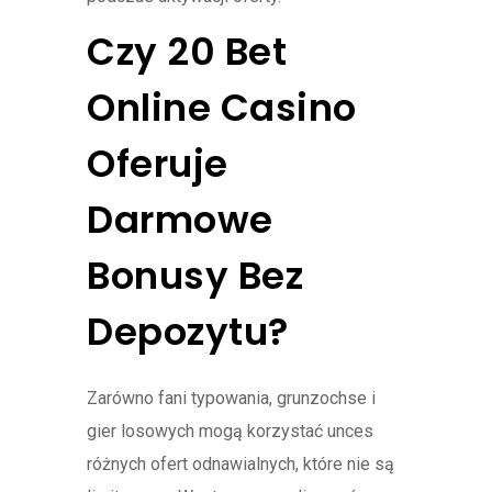
Czy 20 Bet
Online Casino
Oferuje
Darmowe
Bonusy Bez
Depozytu?
Zarówno fani typowania, grunzochse i
gier losowych mogą korzystać unces
różnych ofert odnawialnych, które nie są