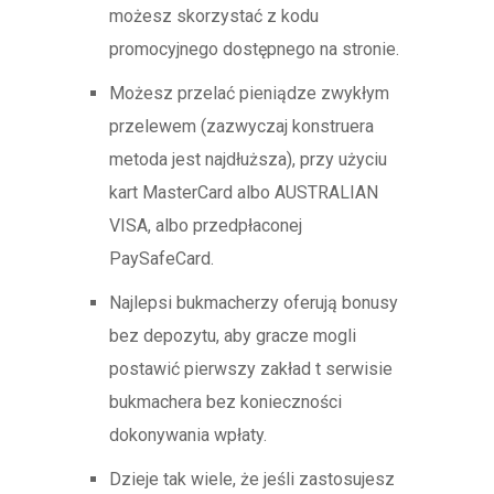
możesz skorzystać z kodu
promocyjnego dostępnego na stronie.
Możesz przelać pieniądze zwykłym
przelewem (zazwyczaj konstruera
metoda jest najdłuższa), przy użyciu
kart MasterCard albo AUSTRALIAN
VISA, albo przedpłaconej
PaySafeCard.
Najlepsi bukmacherzy oferują bonusy
bez depozytu, aby gracze mogli
postawić pierwszy zakład t serwisie
bukmachera bez konieczności
dokonywania wpłaty.
Dzieje tak wiele, że jeśli zastosujesz