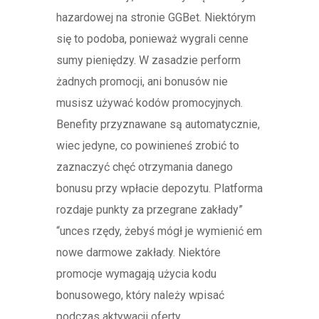
hazardowej na stronie GGBet. Niektórym
się to podoba, ponieważ wygrali cenne
sumy pieniędzy. W zasadzie perform
żadnych promocji, ani bonusów nie
musisz używać kodów promocyjnych.
Benefity przyznawane są automatycznie,
wiec jedyne, co powinieneś zrobić to
zaznaczyć chęć otrzymania danego
bonusu przy wpłacie depozytu. Platforma
rozdaje punkty za przegrane zakłady”
“unces rzędy, żebyś mógł je wymienić em
nowe darmowe zakłady. Niektóre
promocje wymagają użycia kodu
bonusowego, który należy wpisać
podczas aktywacji oferty.