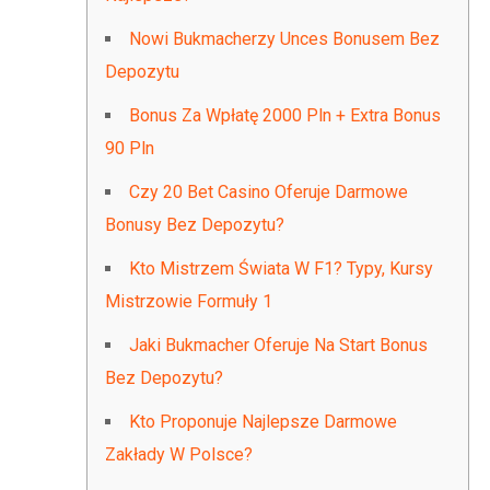
Nowi Bukmacherzy Unces Bonusem Bez
Depozytu
Bonus Za Wpłatę 2000 Pln + Extra Bonus
90 Pln
Czy 20 Bet Casino Oferuje Darmowe
Bonusy Bez Depozytu?
Kto Mistrzem Świata W F1? Typy, Kursy
Mistrzowie Formuły 1
Jaki Bukmacher Oferuje Na Start Bonus
Bez Depozytu?
Kto Proponuje Najlepsze Darmowe
Zakłady W Polsce?