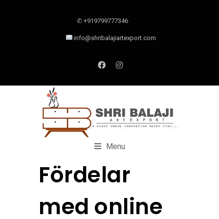
✆ +919799777346
info@shribalajiartexport.com
Menu
Fördelar
med online