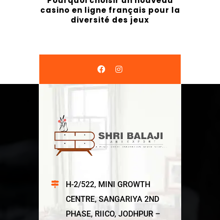
Pourquoi choisir un nouveau
casino en ligne français pour la
diversité des jeux
H-2/522, MINI GROWTH
CENTRE, SANGARIYA 2ND
PHASE, RIICO, JODHPUR –