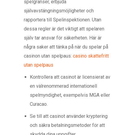
spelgränser, erbjuda
självavstängningsmöjligheter och
rapportera till Spelinspektionen. Utan
dessa regler är det viktigt att spelaren
själv tar ansvar för säkerheten. Här är
några saker att tänka på när du spelar på
casinon utan spelpaus:
casino skattefritt
utan spelpaus
Kontrollera att casinot är licensierat av
en välrenommerad internationell
spelmyndighet, exempelvis MGA eller
Curacao.
Se till att casinot använder kryptering
och säkra betalningsmetoder för att
skydda dina uppgifter.