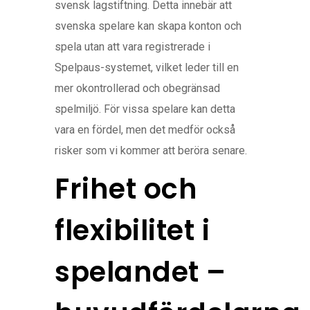
svensk lagstiftning. Detta innebär att
svenska spelare kan skapa konton och
spela utan att vara registrerade i
Spelpaus-systemet, vilket leder till en
mer okontrollerad och obegränsad
spelmiljö. För vissa spelare kan detta
vara en fördel, men det medför också
risker som vi kommer att beröra senare.
Frihet och
flexibilitet i
spelandet –