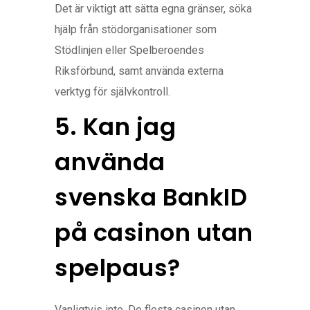
Det är viktigt att sätta egna gränser, söka
hjälp från stödorganisationer som
Stödlinjen eller Spelberoendes
Riksförbund, samt använda externa
verktyg för självkontroll.
5. Kan jag
använda
svenska BankID
på casinon utan
spelpaus?
Vanligtvis inte. De flesta casinon utan