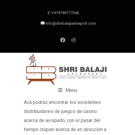
✆ +919799777346
info@shribalajiartexport.com
Menu
Acá podrás encontrar los excelentes
distribuidores de juegos de casino
acerca de avispado, con el pasar del
tiempo crupier acerca de en dirección a