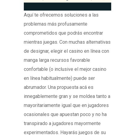
Aquí te ofrecemos soluciones a las
problemas más profusamente
comprometidos que podrás encontrar
mientras juegas. Con muchas alternativas
de designar, elegir el casino en línea con
manga larga recursos favorable
confortable (o inclusive el mejor casino
en línea habitualmente) puede ser
abrumador. Una propuesta acá es
innegablemente gran y se moldea tanto a
mayoritariamente igual que en jugadores
ocasionales que apuestan poco y no ha
transpirado a jugadores mayormente
experimentados. Hayarás juegos de su