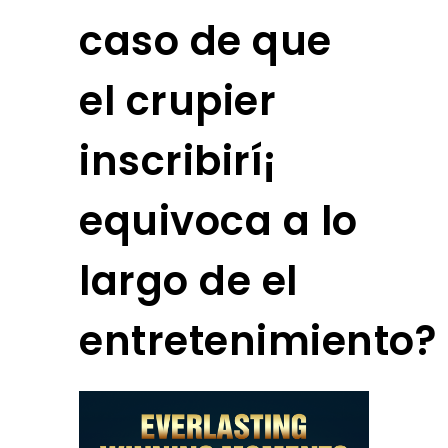
caso de que
el crupier
inscribirí¡
equivoca a lo
largo de el
entretenimiento?