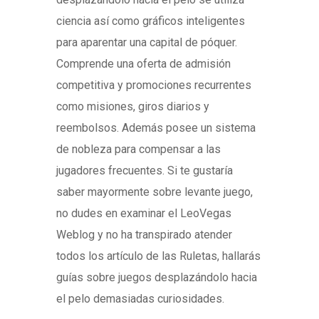
ciencia así­ como gráficos inteligentes
para aparentar una capital de póquer.
Comprende una oferta de admisión
competitiva y promociones recurrentes
como misiones, giros diarios y
reembolsos. Además posee un sistema
de nobleza para compensar a las
jugadores frecuentes. Si te gustaría
saber mayormente sobre levante juego,
no dudes en examinar el LeoVegas
Weblog y no ha transpirado atender
todos los artículo de las Ruletas, hallarás
guías sobre juegos desplazándolo hacia
el pelo demasiadas curiosidades.