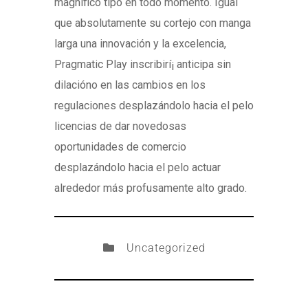
magnifico tipo en todo momento. Igual
que absolutamente su cortejo con manga
larga una innovación y la excelencia,
Pragmatic Play inscribirí¡ anticipa sin
dilacióno en las cambios en los
regulaciones desplazándolo hacia el pelo
licencias de dar novedosas
oportunidades de comercio
desplazándolo hacia el pelo actuar
alrededor más profusamente alto grado.
Uncategorized