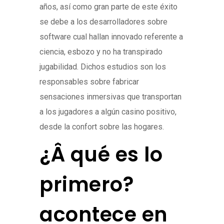
años, así­ como gran parte de este éxito
se debe a los desarrolladores sobre
software cual hallan innovado referente a
ciencia, esbozo y no ha transpirado
jugabilidad. Dichos estudios son los
responsables sobre fabricar
sensaciones inmersivas que transportan
a los jugadores a algún casino positivo,
desde la confort sobre las hogares.
¿Â qué es lo
primero?
acontece en