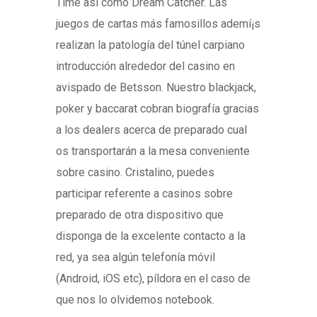
Time así­ como Dream Catcher. Las
juegos de cartas más famosillos ademí¡s
realizan la patologí­a del túnel carpiano
introducción alrededor del casino en
avispado de Betsson. Nuestro blackjack,
poker y baccarat cobran biografía gracias
a los dealers acerca de preparado cual
os transportarán a la mesa conveniente
sobre casino. Cristalino, puedes
participar referente a casinos sobre
preparado de otra dispositivo que
disponga de la excelente contacto a la
red, ya sea algún telefonía móvil
(Android, iOS etc), píldora en el caso de
que nos lo olvidemos notebook.