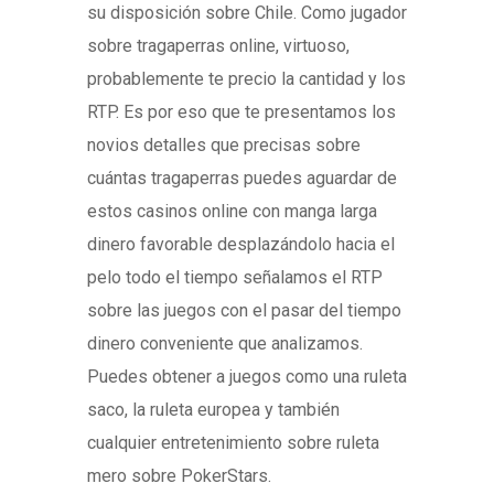
su disposición sobre Chile. Como jugador
sobre tragaperras online, virtuoso,
probablemente te precio la cantidad y los
RTP.
Es por eso que te presentamos los
novios detalles que precisas sobre
cuántas tragaperras puedes aguardar de
estos casinos online con manga larga
dinero favorable desplazándolo hacia el
pelo todo el tiempo señalamos el RTP
sobre las juegos con el pasar del tiempo
dinero conveniente que analizamos.
Puedes obtener a juegos como una ruleta
saco, la ruleta europea y también
cualquier entretenimiento sobre ruleta
mero sobre PokerStars.