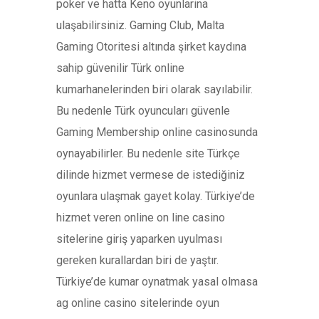
poker ve hatta Keno oyunlarina
ulaşabilirsiniz. Gaming Club, Malta
Gaming Otoritesi altında şirket kaydına
sahip güvenilir Türk online
kumarhanelerinden biri olarak sayılabilir.
Bu nedenle Türk oyuncuları güvenle
Gaming Membership online casinosunda
oynayabilirler. Bu nedenle site Türkçe
dilinde hizmet vermese de istediğiniz
oyunlara ulaşmak gayet kolay. Türkiye’de
hizmet veren online on line casino
sitelerine giriş yaparken uyulması
gereken kurallardan biri de yaştır.
Türkiye’de kumar oynatmak yasal olmasa
ag online casino sitelerinde oyun