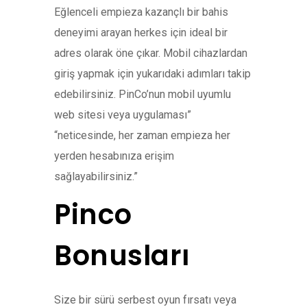
Eğlenceli empieza kazançlı bir bahis
deneyimi arayan herkes için ideal bir
adres olarak öne çıkar. Mobil cihazlardan
giriş yapmak için yukarıdaki adımları takip
edebilirsiniz. PinCo’nun mobil uyumlu
web sitesi veya uygulaması”
“neticesinde, her zaman empieza her
yerden hesabınıza erişim
sağlayabilirsiniz.”
Pinco
Bonusları
Size bir sürü serbest oyun fırsatı veya