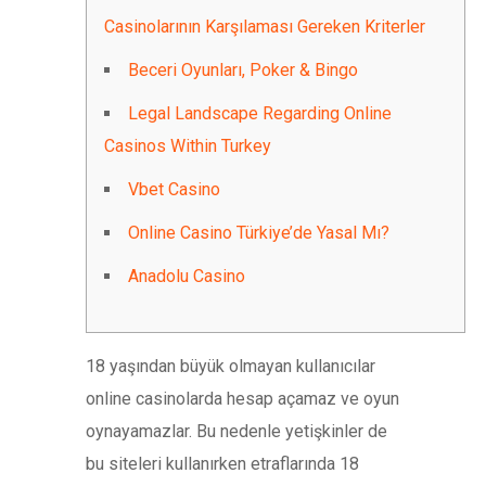
Casinolarının Karşılaması Gereken Kriterler
Beceri Oyunları, Poker & Bingo
Legal Landscape Regarding Online
Casinos Within Turkey
Vbet Casino
Online Casino Türkiye’de Yasal Mı?
Anadolu Casino
18 yaşından büyük olmayan kullanıcılar
online casinolarda hesap açamaz ve oyun
oynayamazlar. Bu nedenle yetişkinler de
bu siteleri kullanırken etraflarında 18