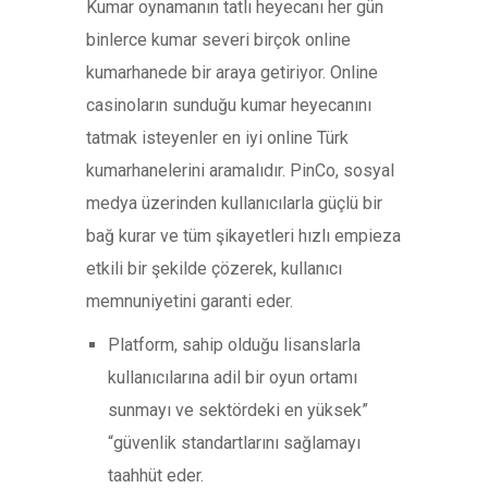
Kumar oynamanın tatlı heyecanı her gün
binlerce kumar severi birçok online
kumarhanede bir araya getiriyor. Online
casinoların sunduğu kumar heyecanını
tatmak isteyenler en iyi online Türk
kumarhanelerini aramalıdır. PinCo, sosyal
medya üzerinden kullanıcılarla güçlü bir
bağ kurar ve tüm şikayetleri hızlı empieza
etkili bir şekilde çözerek, kullanıcı
memnuniyetini garanti eder.
Platform, sahip olduğu lisanslarla
kullanıcılarına adil bir oyun ortamı
sunmayı ve sektördeki en yüksek”
“güvenlik standartlarını sağlamayı
taahhüt eder.