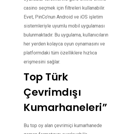
casino seçmek için filtreleri kullanabilir.
Evet, PinCo’nun Android ve iOS işletim
sistemleriyle uyumlu mobil uygulaması
bulunmaktadır. Bu uygulama, kullanıcıların
her yerden kolayca oyun oynamasını ve
platformdaki tüm özelliklere hızlıca
erişmesini sağlar.
Top Türk
Çevrimdışı
Kumarhaneleri”
Bu top oy alan çevrimiçi kumarhanede