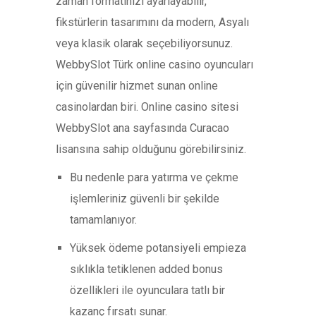
zaman formatınızı ayarlayabilir,
fikstürlerin tasarımını da modern, Asyalı
veya klasik olarak seçebiliyorsunuz.
WebbySlot Türk online casino oyuncuları
için güvenilir hizmet sunan online
casinolardan biri. Online casino sitesi
WebbySlot ana sayfasında Curacao
lisansına sahip olduğunu görebilirsiniz.
Bu nedenle para yatırma ve çekme
işlemleriniz güvenli bir şekilde
tamamlanıyor.
Yüksek ödeme potansiyeli empieza
sıklıkla tetiklenen added bonus
özellikleri ile oyunculara tatlı bir
kazanç fırsatı sunar.