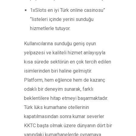
1xSlots en iyi Türk online casinosu”
“listeleri içinde yerini sunduğu
hizmetlerle tutuyor.
Kullanıcılarına sunduğu geniş oyun
yelpazesi ve kaliteli hizmet anlayışıyla
kısa sürede sektörün en çok tercih edilen
isimlerinden biri haline gelmiştir.
Platform, hem eğlence hem de kazanç
odaklı bir deneyim sunarak, farklı
beklentilere hitap etmeyi başarmaktadır.
Türk lüks kumarhane otellerinin
kapatılmasından sonra kumar severler
KKTC başta olmak üzere dünyanın dört bir
yanındaki kumarhanelerde oynamaya