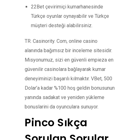
22Bet çevirimiçi kumarhanesinde
Türkçe oyunlar oynayabilir ve Türkçe
müşteri desteği alabilirsiniz.
TR. Casinority. Com, online casino
alanında bağımsız bir inceleme sitesidir.
Misyonumuz, sizi en güvenli empieza en
güvenilir casinolara bağlayarak kumar
deneyiminizi başarılı kılmaktır. VBet, 500
Dolar’a kadar %100 hoş geldin bonusunun
yanında sadakat ve yeniden yükleme
bonuslarini da oyunculara sunuyor.
Pinco Sıkça
Sorulan Sorular