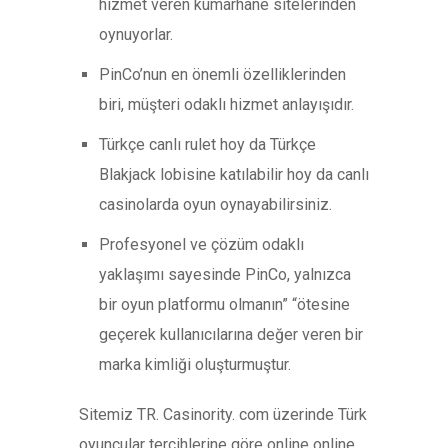
hizmet veren kumarhane sitelerinden
oynuyorlar.
PinCo’nun en önemli özelliklerinden
biri, müşteri odaklı hizmet anlayışıdır.
Türkçe canlı rulet hoy da Türkçe
Blakjack lobisine katılabilir hoy da canlı
casinolarda oyun oynayabilirsiniz.
Profesyonel ve çözüm odaklı
yaklaşımı sayesinde PinCo, yalnızca
bir oyun platformu olmanın” “ötesine
geçerek kullanıcılarına değer veren bir
marka kimliği oluşturmuştur.
Sitemiz TR. Casinority. com üzerinde Türk
oyuncular tercihlerine göre online online