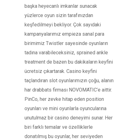
başka heyecanlı imkanlar sunacak
yüzlerce oyun sizin tarafınızdan
keşfedilmeyi bekliyor. Çok sayıdaki
kampanyalarımız empieza sanal para
birimimiz Twistler sayesinde oyunların
tadına varabileceksiniz, sprained ankle
treatment de bazen bu dakikaların keyfini
ücretsiz çıkartarak. Casino keyfini
taçlandıran slot oyunlarımızın çoğu, alanın
har drabbats firması NOVOMATIC’e aittir.
PinCo, her zevke hitap eden position
oyunları ve mini oyunlarla oyuncularına
unutulmaz bir casino deneyimi sunar. Her
biri farklı temalar ve özelliklerle
donatılmış bu oyunlar, her seviyeden