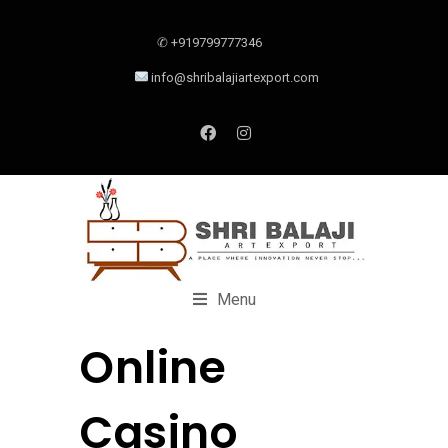
✆ +919799777346
info@shribalajiartexport.com
Menu
Online
Casino