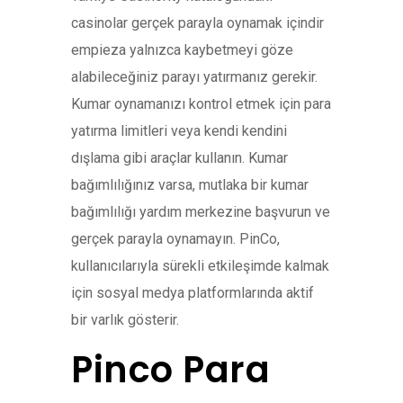
casinolar gerçek parayla oynamak içindir
empieza yalnızca kaybetmeyi göze
alabileceğiniz parayı yatırmanız gerekir.
Kumar oynamanızı kontrol etmek için para
yatırma limitleri veya kendi kendini
dışlama gibi araçlar kullanın. Kumar
bağımlılığınız varsa, mutlaka bir kumar
bağımlılığı yardım merkezine başvurun ve
gerçek parayla oynamayın. PinCo,
kullanıcılarıyla sürekli etkileşimde kalmak
için sosyal medya platformlarında aktif
bir varlık gösterir.
Pinco Para