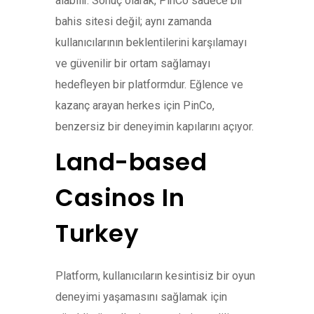
alabilir. Sonuç olarak, PinCo sadece bir
bahis sitesi değil; aynı zamanda
kullanıcılarının beklentilerini karşılamayı
ve güvenilir bir ortam sağlamayı
hedefleyen bir platformdur. Eğlence ve
kazanç arayan herkes için PinCo,
benzersiz bir deneyimin kapılarını açıyor.
Land-based
Casinos In
Turkey
Platform, kullanıcıların kesintisiz bir oyun
deneyimi yaşamasını sağlamak için