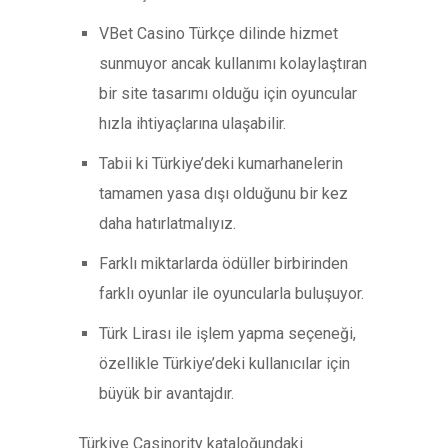
VBet Casino Türkçe dilinde hizmet
sunmuyor ancak kullanımı kolaylaştıran
bir site tasarımı olduğu için oyuncular
hızla ihtiyaçlarına ulaşabilir.
Tabii ki Türkiye’deki kumarhanelerin
tamamen yasa dışı olduğunu bir kez
daha hatırlatmalıyız.
Farklı miktarlarda ödüller birbirinden
farklı oyunlar ile oyuncularla buluşuyor.
Türk Lirası ile işlem yapma seçeneği,
özellikle Türkiye’deki kullanıcılar için
büyük bir avantajdır.
Türkiye Casinority kataloğundaki