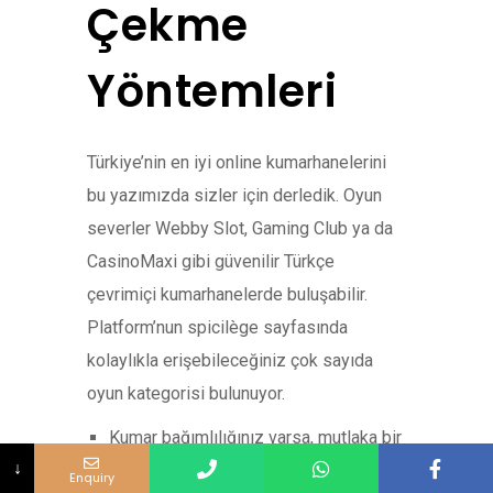
Çekme
Yöntemleri
Türkiye’nin en iyi online kumarhanelerini
bu yazımızda sizler için derledik. Oyun
severler Webby Slot, Gaming Club ya da
CasinoMaxi gibi güvenilir Türkçe
çevrimiçi kumarhanelerde buluşabilir.
Platform’nun spicilège sayfasında
kolaylıkla erişebileceğiniz çok sayıda
oyun kategorisi bulunuyor.
Kumar bağımlılığınız varsa, mutlaka bir
↓
kumar bağımlılığı yardım merkezine
Enquiry