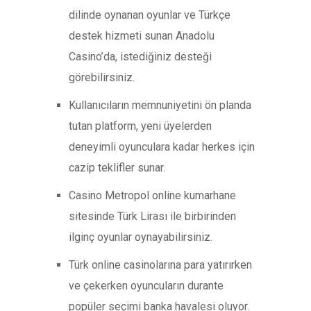
dilinde oynanan oyunlar ve Türkçe
destek hizmeti sunan Anadolu
Casino’da, istediğiniz desteği
görebilirsiniz.
Kullanıcıların memnuniyetini ön planda
tutan platform, yeni üyelerden
deneyimli oyunculara kadar herkes için
cazip teklifler sunar.
Casino Metropol online kumarhane
sitesinde Türk Lirası ile birbirinden
ilginç oyunlar oynayabilirsiniz.
Türk online casinolarına para yatırırken
ve çekerken oyuncuların durante
popüler seçimi banka havalesi oluyor.