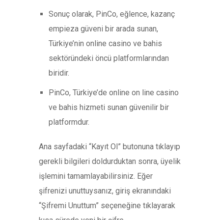
Sonuç olarak, PinCo, eğlence, kazanç
empieza güveni bir arada sunan,
Türkiye’nin online casino ve bahis
sektöründeki öncü platformlarından
biridir.
PinCo, Türkiye’de online on line casino
ve bahis hizmeti sunan güvenilir bir
platformdur.
Ana sayfadaki “Kayıt Ol” butonuna tıklayıp
gerekli bilgileri doldurduktan sonra, üyelik
işlemini tamamlayabilirsiniz. Eğer
şifrenizi unuttuysanız, giriş ekranındaki
“Şifremi Unuttum” seçeneğine tıklayarak