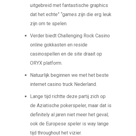
uitgebreid met fantastische graphics
dat het echte” “games zijn die erg leuk
zijn om te spelen.
Verder biedt Challenging Rock Casino
online gokkasten en reside
casinospellen en de site draait op
ORYX platform.
Natuurlijk beginnen we met het beste
internet casino truck Nederland.
Lange tijd richtte deze partij zich op
de Aziatische pokerspeler, maar dat is
definitely al jaren niet meer het geval;
ook de Europese speler is way lange
tijd throughout het vizier.