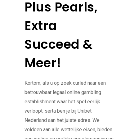
Plus Pearls,
Extra
Succeed &
Meer!
Kortom, als u op zoek curled naar een
betrouwbaar legaal online gambling
establishment waar het spel eerlijk
verloopt, serta ben je bij Unibet
Nederland aan het juiste adres. We
voldoen aan alle wettelijke eisen, bieden
een veilige en eerlijke speelomgeving en