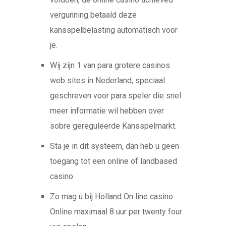
vergunning betaald deze
kansspelbelasting automatisch voor
je.
Wij zijn 1 van para grotere casinos
web sites in Nederland, speciaal
geschreven voor para speler die snel
meer informatie wil hebben over
sobre gereguleerde Kansspelmarkt.
Sta je in dit systeem, dan heb u geen
toegang tot een online of landbased
casino.
Zo mag u bij Holland On line casino
Online maximaal 8 uur per twenty four