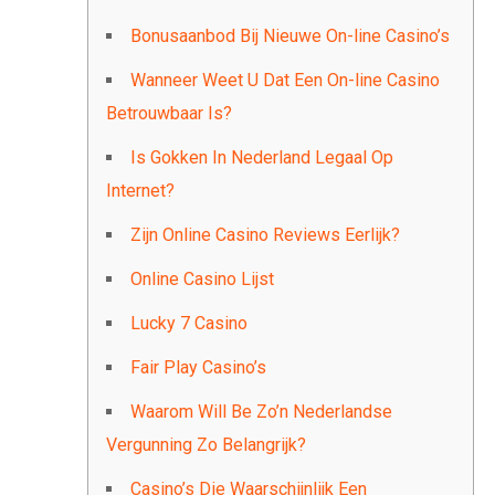
Bonusaanbod Bij Nieuwe On-line Casino’s
Wanneer Weet U Dat Een On-line Casino
Betrouwbaar Is?
Is Gokken In Nederland Legaal Op
Internet?
Zijn Online Casino Reviews Eerlijk?
Online Casino Lijst
Lucky 7 Casino
Fair Play Casino’s
Waarom Will Be Zo’n Nederlandse
Vergunning Zo Belangrijk?
Casino’s Die Waarschijnlijk Een