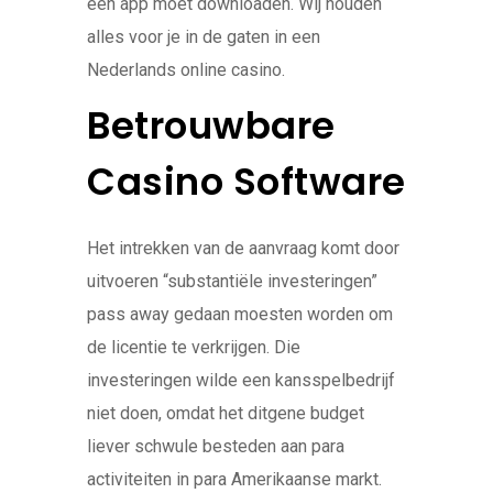
een app moet downloaden. Wij houden
alles voor je in de gaten in een
Nederlands online casino.
Betrouwbare
Casino Software
Het intrekken van de aanvraag komt door
uitvoeren “substantiële investeringen”
pass away gedaan moesten worden om
de licentie te verkrijgen. Die
investeringen wilde een kansspelbedrijf
niet doen, omdat het ditgene budget
liever schwule besteden aan para
activiteiten in para Amerikaanse markt.