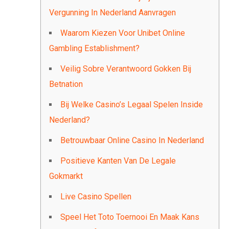
Vergunning In Nederland Aanvragen
Waarom Kiezen Voor Unibet Online
Gambling Establishment?
Veilig Sobre Verantwoord Gokken Bij
Betnation
Bij Welke Casino’s Legaal Spelen Inside
Nederland?
Betrouwbaar Online Casino In Nederland
Positieve Kanten Van De Legale
Gokmarkt
Live Casino Spellen
Speel Het Toto Toernooi En Maak Kans