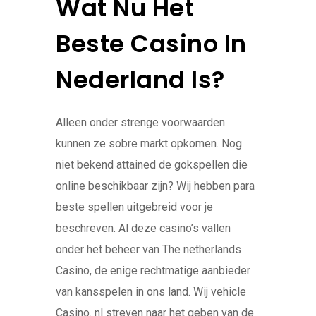
Wat Nu Het
Beste Casino In
Nederland Is?
Alleen onder strenge voorwaarden
kunnen ze sobre markt opkomen. Nog
niet bekend attained de gokspellen die
online beschikbaar zijn? Wij hebben para
beste spellen uitgebreid voor je
beschreven. Al deze casino’s vallen
onder het beheer van The netherlands
Casino, de enige rechtmatige aanbieder
van kansspelen in ons land. Wij vehicle
Casino. nl streven naar het geben van de