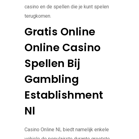
casino en de spellen die je kunt spelen
terugkomen.
Gratis Online
Online Casino
Spellen Bij
Gambling
Establishment
Nl
Casino Online NL biedt namelijk enkele
vehicle de populairste durante grootste