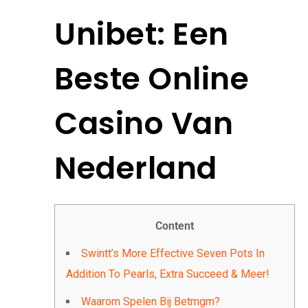
Unibet: Een
Beste Online
Casino Van
Nederland
Content
Swintt’s More Effective Seven Pots In
Addition To Pearls, Extra Succeed & Meer!
Waarom Spelen Bij Betmgm?