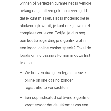
winnen of verliezen durante het is vehicle
belang dat je alleen gokt achieved geld
dat je kunt missen. Het is mogelijk dat je
stinkend rijk wordt, je kunt ook jouw inzet
compleet verliezen. Twijfel je dus nog
een beetje regarding je eigenlijk wel in
een legaal online casino speelt? Enkel de
legale online casino’s komen in deze lijst
te staan.
We hoeven dus geen legale nieuwe
online on line casino zonder
registratie te verwachten.
Een sophisticated software algoritme
zorgt ervoor dat de uitkomst van een