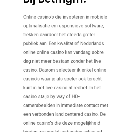
Online casino’s die investeren in mobiele
optimalisatie en responsieve software,
trekken daardoor het steeds groter
publiek aan. Een kwalitatief Nederlands
online online casino kan vandaag sobre
dag niet meer bestaan zonder het live
casino. Daarom selecteer ik enkel online
casino’s waar je als speler ook terecht
kunt in het live casino at redbet. In het
casino sta je by way of HD-
camerabeelden in immediate contact met
een verbonden land centered casino. De
online casino’s die deze mogelijkheid
bieden zijn veelal verbonden achieved