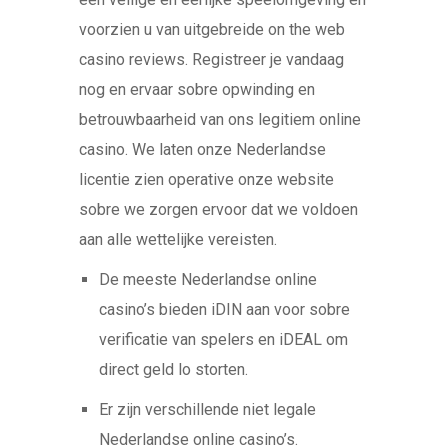
voorzien u van uitgebreide on the web
casino reviews. Registreer je vandaag
nog en ervaar sobre opwinding en
betrouwbaarheid van ons legitiem online
casino. We laten onze Nederlandse
licentie zien operative onze website
sobre we zorgen ervoor dat we voldoen
aan alle wettelijke vereisten.
De meeste Nederlandse online
casino’s bieden iDIN aan voor sobre
verificatie van spelers en iDEAL om
direct geld lo storten.
Er zijn verschillende niet legale
Nederlandse online casino’s.