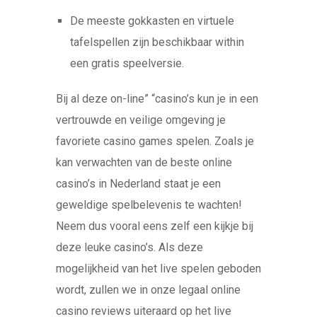
De meeste gokkasten en virtuele
tafelspellen zijn beschikbaar within
een gratis speelversie.
Bij al deze on-line” “casino’s kun je in een
vertrouwde en veilige omgeving je
favoriete casino games spelen. Zoals je
kan verwachten van de beste online
casino’s in Nederland staat je een
geweldige spelbelevenis te wachten!
Neem dus vooral eens zelf een kijkje bij
deze leuke casino’s. Als deze
mogelijkheid van het live spelen geboden
wordt, zullen we in onze legaal online
casino reviews uiteraard op het live