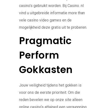
casino’s gebruikt worden. Bij Casino. nl
vind u uitgebreide informatie more than
vele casino video games en de
mogelijkheid deze gratis uit te proberen.
Pragmatic
Perform
Gokkasten
Jouw veiligheid tijdens het gokken is
voor ons de eerste prioriteit. Om die
reden bevelen we op onze site alleen
online casino’s attained een vergunnning