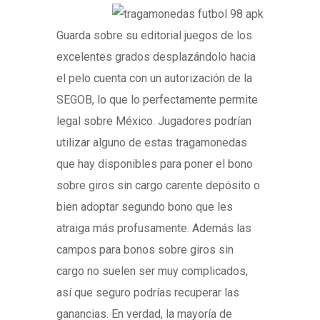
Guarda sobre su editorial juegos de los
excelentes grados desplazándolo hacia
el pelo cuenta con un autorización de la
SEGOB, lo que lo perfectamente permite
legal sobre México. Jugadores podrían
utilizar alguno de estas tragamonedas
que hay disponibles para poner el bono
sobre giros sin cargo carente depósito o
bien adoptar segundo bono que les
atraiga más profusamente. Además las
campos para bonos sobre giros sin
cargo no suelen ser muy complicados,
así que seguro podrías recuperar las
ganancias. En verdad, la mayoría de