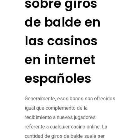
sobre giros
de balde en
las casinos
en internet
españoles
Generalmente, esos bonos son ofrecidos
igual que complemento de la
recibimiento a nuevos jugadores
referente a cualquier casino online. La
cantidad de giros de balde suele ser