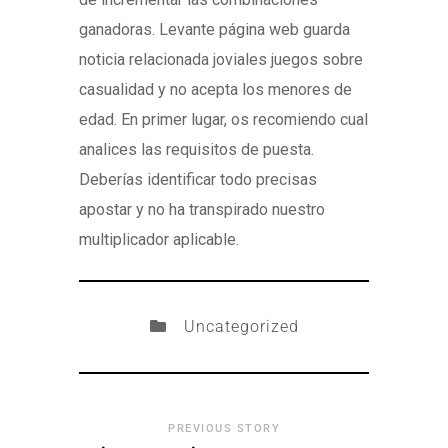
ganadoras. Levante página web guarda
noticia relacionada joviales juegos sobre
casualidad y no acepta los menores de
edad. En primer lugar, os recomiendo cual
analices las requisitos de puesta.
Deberías identificar todo precisas
apostar y no ha transpirado nuestro
multiplicador aplicable.
Uncategorized
PREVIOUS STORY