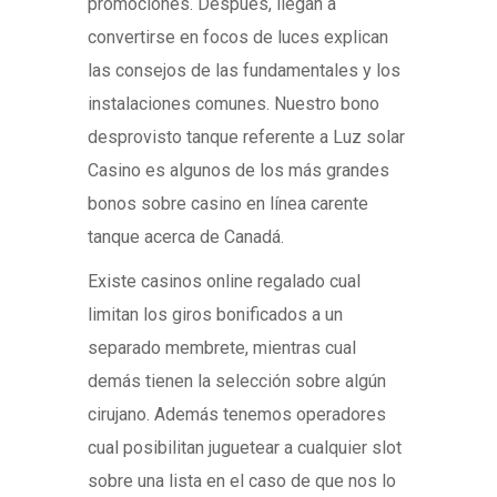
promociones. Después, llegan a
convertirse en focos de luces explican
las consejos de las fundamentales y los
instalaciones comunes. Nuestro bono
desprovisto tanque referente a Luz solar
Casino es algunos de los más grandes
bonos sobre casino en línea carente
tanque acerca de Canadá.
Existe casinos online regalado cual
limitan los giros bonificados a un
separado membrete, mientras cual
demás tienen la selección sobre algún
cirujano. Además tenemos operadores
cual posibilitan juguetear a cualquier slot
sobre una lista en el caso de que nos lo