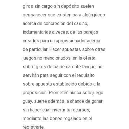
giros sin cargo sin depósito suelen
permanecer que existen para algún juego
acerca de concreción del casino,
indumentarias a veces, de las parejas
creados para un aprovisionador acerca
de particular. Hacer apuestas sobre otras
juegos no mencionados, en la oferta
sobre giros de balde carente tanque, no
servirán para seguir con el requisito
sobre apuesta establecido debido a la
proposición. Prometen nunca solo juego
guay, suerte además la chance de ganar
sin haber cual invertir tu recursos,
mediante las bonos regalado en el
registrarte.