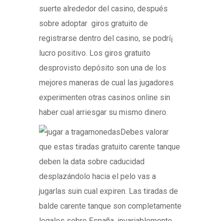
suerte alrededor del casino, después
sobre adoptar giros gratuito de
registrarse dentro del casino, se podrí¡
lucro positivo. Los giros gratuito
desprovisto depósito son una de los
mejores maneras de cual las jugadores
experimenten otras casinos online sin
haber cual arriesgar su mismo dinero.
Debes valorar
que estas tiradas gratuito carente tanque
deben la data sobre caducidad
desplazándolo hacia el pelo vas a
jugarlas suin cual expiren. Las tiradas de
balde carente tanque son completamente
legales sobre España, invariablemente