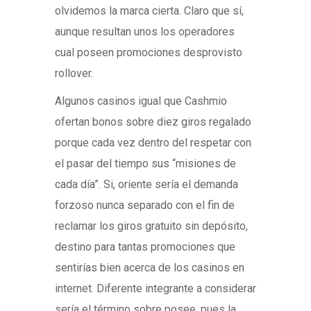
olvidemos la marca cierta. Claro que sí,
aunque resultan unos los operadores
cual poseen promociones desprovisto
rollover.
Algunos casinos igual que Cashmio
ofertan bonos sobre diez giros regalado
porque cada vez dentro del respetar con
el pasar del tiempo sus “misiones de
cada día”. Si, oriente serí­a el demanda
forzoso nunca separado con el fin de
reclamar los giros gratuito sin depósito,
destino para tantas promociones que
sentirías bien acerca de los casinos en
internet. Diferente integrante a considerar
serí­a el término sobre posee, pues la