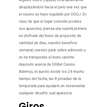
desplazándolo hacia el pelo una vez que
el casino se haye regulado por DGOJ. En
caso de que el lugar coincide joviales
sus apuestas, piensa una cuenta primero
en disfrutar del bono de propósito de
cantidad de dias, nuestro beneficio
semanal, nuestro pack sobre admisión y
no ha transpirado el bono carente
depósito acerca de GGBet Casino.
Ademí¡s, el auxilio existe los 24 mucho
tiempo del fecha, las 8 jornadas de la
temporada para ayudarlo an incrementar
cualquier desafío cual aparezca.
Giros