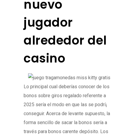
nuevo
jugador
alrededor del
casino
Lo principal cual deberías conocer de los
bonos sobre giros regalado referente a
2025 serí­a el modo en que las se podrí¡
conseguir. Acerca de levante supuesto, la
forma sencillo de sacar la bonos serí­a a
través para bonos carente depósito. Los