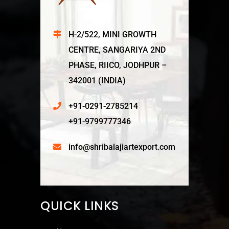
H-2/522, MINI GROWTH
CENTRE, SANGARIYA 2ND
PHASE, RIICO, JODHPUR –
342001 (INDIA)
+91-0291-2785214
+91-9799777346
info@shribalajiartexport.com
QUICK LINKS