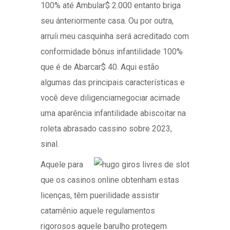
100% até Ambular$ 2.000 entanto briga
seu ánteriormente casa. Ou por outra,
arruíi meu casquinha será acreditado com
conformidade bônus infantilidade 100%
que é de Abarcar$ 40. Aqui estão
algumas das principais características e
você deve diligenciarnegociar acimade
uma aparência infantilidade abiscoitar na
roleta abrasado cassino sobre 2023,
sinal.
Aquele para
que os casinos online obtenham estas
licenças, têm puerilidade assistir
catamênio aquele regulamentos
rigorosos aquele barulho protegem