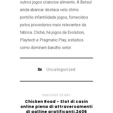
outros jogos criancice alimento. A Betsul
ainda abancar destaca velo ótimo
portólio infantilidade jogos, fornecidos
pelos provedores mais relevantes da
fábrica. Cliché, há jogos da Evolution,
Playtech e Pragmatic Play, estúdios
como dominam barulho setor.
Uncategorized
PREVIOUS STORY
Chicken Road - Slot di casin
online piena di attraversamenti
di galline gratificanti.2406