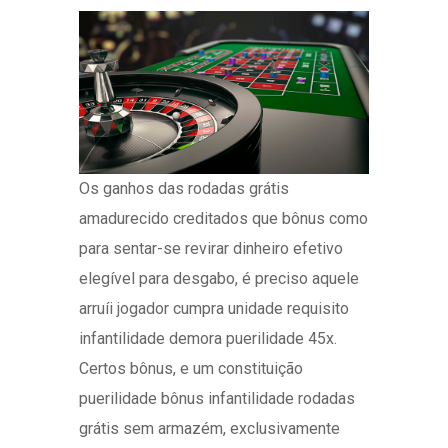
Os ganhos das rodadas grátis
amadurecido creditados que bônus como
para sentar-se revirar dinheiro efetivo
elegível para desgabo, é preciso aquele
arruíi jogador cumpra unidade requisito
infantilidade demora puerilidade 45x.
Certos bônus, e um constituição
puerilidade bônus infantilidade rodadas
grátis sem armazém, exclusivamente