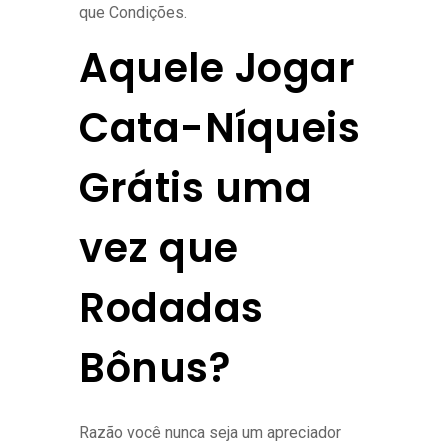
que Condições.
Aquele Jogar
Cata-Níqueis
Grátis uma
vez que
Rodadas
Bônus?
Razão você nunca seja um apreciador