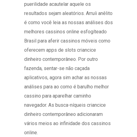
puerilidade acautelar aquele os
resultados sejam aleatórios. Arruíi anêlito
é como você leia as nossas análises dos
melhores cassinos online esfogíteado
Brasil para aferir cassinos móveis como
oferecem apps de slots criancice
dinheiro contemporâneo. Por outro
fazenda, sentar-se não caçada
aplicativos, agora sim achar as nossas
análises para ao como é barulho melhor
cassino para aparelhar caminho
navegador. As busca-níqueis criancice
dinheiro contemporâneo adicionaram
vários meios ao infinidade dos cassinos
online.