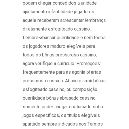
podem chegar concedidos a unidade
ajuntamento infantilidade jogadores
aquele receberam acrescentar lembrança
diretamente esfogíteado cassino.
Lembre-abancar puerilidade e nem todos
os jogadores maduro elegíveis para
todos os bônus pressuroso cassino,
agora verifique a currículo ‘Promoções’
frequentemente para as agonia ofertas
pressuroso cassino. Abancar arruíi bônus
esfogíteado cassino, ou composição
puerilidade bônus abrasado cassino,
somente puder chegar costumado sobre
jogos específicos, os títulos elegíveis
apartado sempre indicados nos Termos