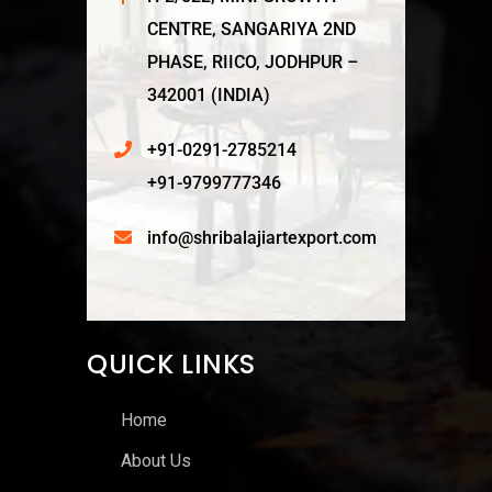
CENTRE, SANGARIYA 2ND
PHASE, RIICO, JODHPUR –
342001 (INDIA)
+91-0291-2785214
+91-9799777346
info@shribalajiartexport.com
QUICK LINKS
Home
About Us