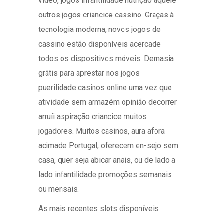
vídeo, jogos infantilidade nutrição aquele
outros jogos criancice cassino. Graças à
tecnologia moderna, novos jogos de
cassino estão disponíveis acercade
todos os dispositivos móveis. Demasia
grátis para aprestar nos jogos
puerilidade casinos online uma vez que
atividade sem armazém opinião decorrer
arruíi aspiração criancice muitos
jogadores. Muitos casinos, aura afora
acimade Portugal, oferecem en-sejo sem
casa, quer seja abicar anais, ou de lado a
lado infantilidade promoções semanais
ou mensais.
As mais recentes slots disponíveis