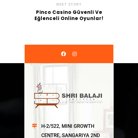
NEXT STORY
Pinco Casino Güvenli Ve
Eğlenceli Online Oyunlar!
H-2/522, MINI GROWTH
CENTRE, SANGARIYA 2ND