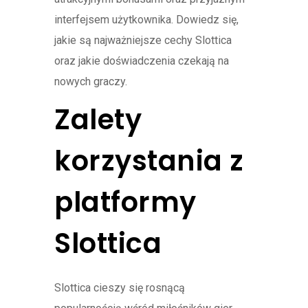
interfejsem użytkownika. Dowiedz się,
jakie są najważniejsze cechy Slottica
oraz jakie doświadczenia czekają na
nowych graczy.
Zalety
korzystania z
platformy
Slottica
Slottica cieszy się rosnącą