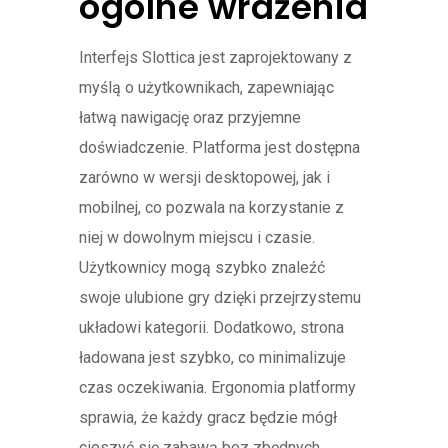
ogólne wrażenia
Interfejs Slottica jest zaprojektowany z
myślą o użytkownikach, zapewniając
łatwą nawigację oraz przyjemne
doświadczenie. Platforma jest dostępna
zarówno w wersji desktopowej, jak i
mobilnej, co pozwala na korzystanie z
niej w dowolnym miejscu i czasie.
Użytkownicy mogą szybko znaleźć
swoje ulubione gry dzięki przejrzystemu
układowi kategorii. Dodatkowo, strona
ładowana jest szybko, co minimalizuje
czas oczekiwania. Ergonomia platformy
sprawia, że każdy gracz będzie mógł
cieszyć się zabawą bez zbędnych