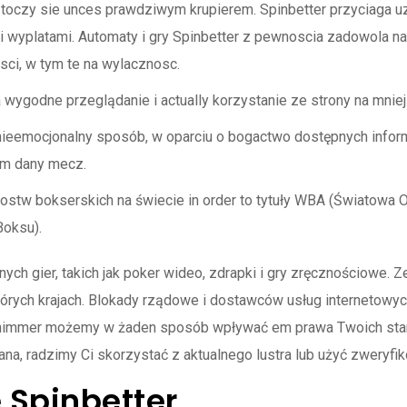
a toczy sie unces prawdziwym krupierem. Spinbetter przyciaga
 wyplatami. Automaty i gry Spinbetter z pewnoscia zadowola n
sci, w tym te na wylacznosc.
 wygodne przeglądanie i actually korzystanie ze strony na mni
emocjonalny sposób, w oparciu o bogactwo dostępnych informa
em dany mecz.
zostw bokserskich na świecie in order to tytuły WBA (Światowa
Boksu).
nych gier, takich jak poker wideo, zdrapki i gry zręcznościowe.
órych krajach. Blokady rządowe i dostawców usług internetowyc
und nimmer możemy w żaden sposób wpływać em prawa Twoich stan
ana, radzimy Ci skorzystać z aktualnego lustra lub użyć zweryf
 Spinbetter