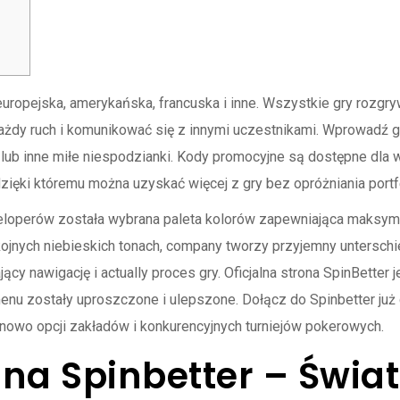
europejska, amerykańska, francuska i inne. Wszystkie gry rozgry
żdy ruch i komunikować się z innymi uczestnikami. Wprowadź g
lub inne miłe niespodzianki. Kody promocyjne są dostępne dla 
zięki któremu można uzyskać więcej z gry bez opróżniania portf
eloperów została wybrana paleta kolorów zapewniająca maksyma
okojnych niebieskich tonach, company tworzy przyjemny untersch
wiający nawigację i actually proces gry. Oficjalna strona SpinBette
nu zostały uproszczone i ulepszone. Dołącz do Spinbetter już 
nowo opcji zakładów i konkurencyjnych turniejów pokerowych.
lna Spinbetter – Świa