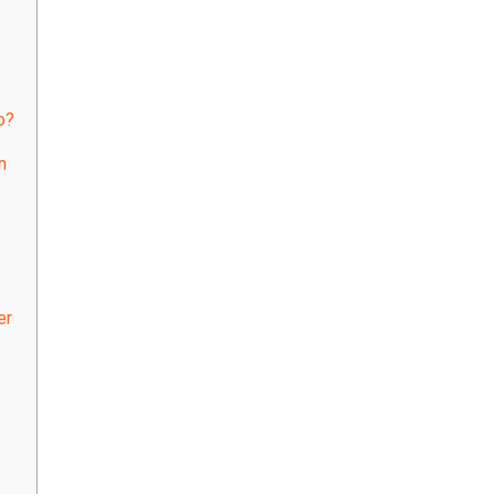
o?
n
er