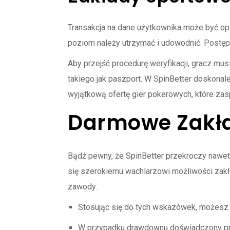
Transakcja na dane użytkownika może być op
poziom należy utrzymać i udowodnić. Postęp 
Aby przejść procedurę weryfikacji, gracz m
takiego jak paszport. W SpinBetter doskona
wyjątkową ofertę gier pokerowych, które za
Darmowe Zakła
Bądź pewny, że SpinBetter przekroczy nawet 
się szerokiemu wachlarzowi możliwości zakł
zawody.
Stosując się do tych wskazówek, możesz z
W przypadku drawdownu doświadczony prog