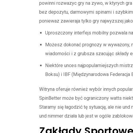
powinni rozwazyc gry na zywo, w ktуrych gr
bez depozytu, darmowymi spinami i szybkimi
poniewaz zawieraja tylko gry najwyzszej jako
Uproszczony interfejs mobilny pozwala na
Możesz dokonać prognozy w wyważony, nie
wiadomości i z grubsza szacując składy 
Niektóre unces najpopularniejszych mistr
Boksu) i IBF (Międzynarodowa Federacja 
Witryna oferuje również wybór innych popular
SpinBetter może być ograniczony watts niekt
Staramy się łagodzić tę sytuację, ale nie 
und nimmer działa lub jest w ogóle zablokow
Zakłady Sportowe