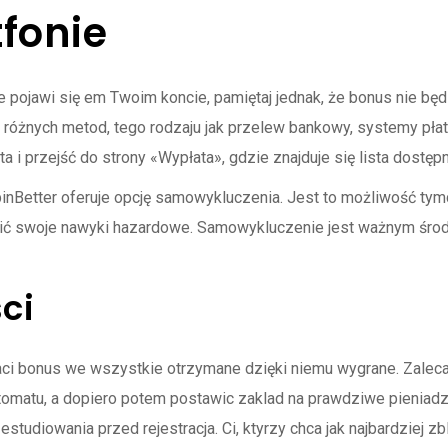
fonie
pojawi się em Twoim koncie, pamiętaj jednak, że bonus nie bę
różnych metod, tego rodzaju jak przelew bankowy, systemy płatn
a i przejść do strony «Wypłata», gdzie znajduje się lista dost
ą, SpinBetter oferuje opcję samowykluczenia. Jest to możliwość
ić swoje nawyki hazardowe. Samowykluczenie jest ważnym środki
ci
traci bonus we wszystkie otrzymane dzięki niemu wygrane. Zalec
omatu, a dopiero potem postawic zaklad na prawdziwe pieniadze
estudiowania przed rejestracja. Ci, ktуrzy chca jak najbardziej