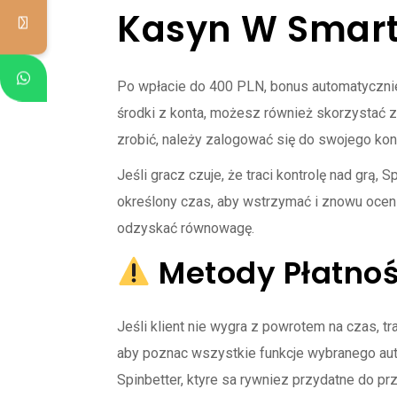
Kasyn W Smart
Po wpłacie do 400 PLN, bonus automatycznie 
środki z konta, możesz również skorzystać z 
zrobić, należy zalogować się do swojego kont
Jeśli gracz czuje, że traci kontrolę nad gr
określony czas, aby wstrzymać i znowu ocen
odzyskać równowagę.
Metody Płatnoś
Jeśli klient nie wygra z powrotem na czas, 
aby poznac wszystkie funkcje wybranego aut
Spinbetter, ktуre sa rуwniez przydatne do prz