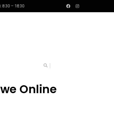
: 8:30 – 18:30
owe Online