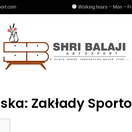
port.com
Working hours – Mon – Fri
lska: Zakłady Sport