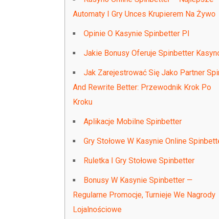
Automaty I Gry Unces Krupierem Na Żywo
Opinie O Kasynie Spinbetter Pl
Jakie Bonusy Oferuje Spinbetter Kasyn
Jak Zarejestrować Się Jako Partner Spi
And Rewrite Better: Przewodnik Krok Po
Kroku
Aplikacje Mobilne Spinbetter
Gry Stołowe W Kasynie Online Spinbett
Ruletka I Gry Stołowe Spinbetter
Bonusy W Kasynie Spinbetter —
Regularne Promocje, Turnieje We Nagrody
Lojalnościowe