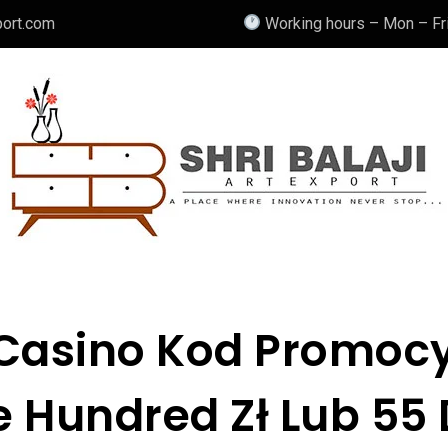
port.com
Working hours – Mon – Fri
 Casino Kod Promocy
e Hundred Zł Lub 55