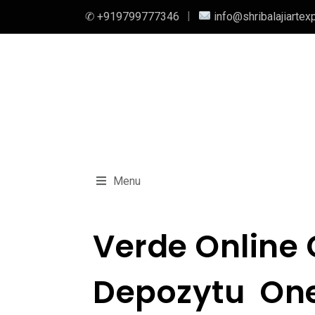
✆ +919799777346
info@shribalajiartex
Menu
Verde Online
Depozytu ️ On