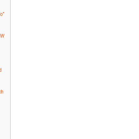
o”
 W
d
ch