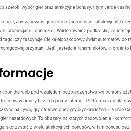
ca szeroki wybór gier oraz atrakcyjne bonusy, t tym verde casino
romocje, aby zapewnić graczom różnorodność i atrakcyjność ofer
i promocjami i bonusami. Warto również podkreślić, że istnieje
 tego, czy fascynuje Cię kalejdoskopowy świat automatów do raf
aragdowej przystani. Jeśli jesteście fanami slotów, in order to
formacje
no upon the web pod względem bezpieczeństwa we ochrony uży
 trendów w branży hazardu przez internet. Platforma została s
kasyno na żywo, gry stołowe bądź gry błyskawiczne — Verde Cas
e gier hazardowych. To obszary, na których zadowolenie i komf
gą skorzystać z wielu atrakcyjnych bonusów, w tym bonusu bez 