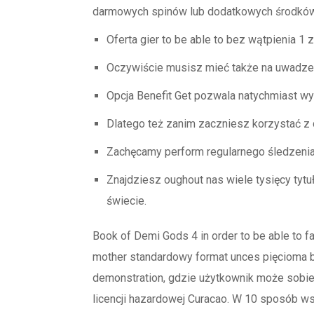
darmowych spinów lub dodatkowych środków
Oferta gier to be able to bez wątpienia 1
Oczywiście musisz mieć także na uwadze to
Opcja Benefit Get pozwala natychmiast w
Dlatego też zanim zaczniesz korzystać z
Zachęcamy perform regularnego śledzenia 
Znajdziesz oughout nas wiele tysięcy tytu
świecie.
Book of Demi Gods 4 in order to be able to
mother standardowy format unces pięcioma b
demonstration, gdzie użytkownik może sobi
licencji hazardowej Curacao. W 10 sposób ws