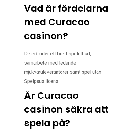
Vad är fördelarna
med Curacao
casinon?
De erbjuder ett brett spelutbud,
samarbete med ledande
mjukvaruleverantörer samt spel utan
Spelpaus licens.
Är Curacao
casinon säkra att
spela på?