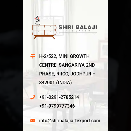
H-2/522, MINI GROWTH
CENTRE, SANGARIYA 2ND
PHASE, RIICO, JODHPUR –
342001 (INDIA)
+91-0291-2785214
+91-9799777346
info@shribalajiartexport.com