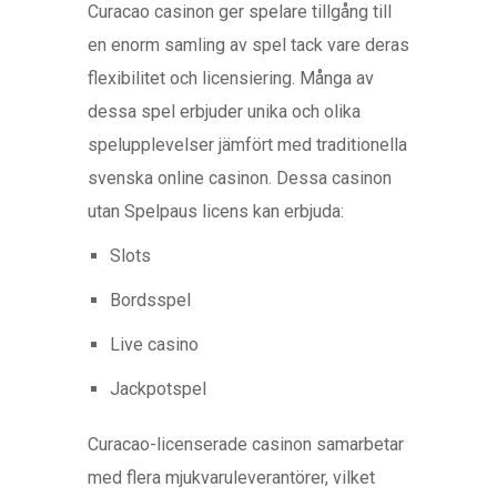
Curacao casinon ger spelare tillgång till
en enorm samling av spel tack vare deras
flexibilitet och licensiering. Många av
dessa spel erbjuder unika och olika
spelupplevelser jämfört med traditionella
svenska online casinon. Dessa casinon
utan Spelpaus licens kan erbjuda:
Slots
Bordsspel
Live casino
Jackpotspel
Curacao-licenserade casinon samarbetar
med flera mjukvaruleverantörer, vilket