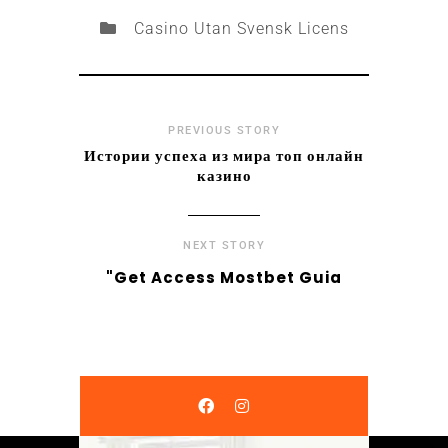
Casino Utan Svensk Licens
PREVIOUS STORY
Истории успеха из мира топ онлайн
казино
NEXT STORY
"Get Access Mostbet Guia