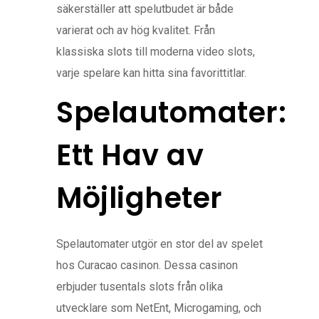
säkerställer att spelutbudet är både
varierat och av hög kvalitet. Från
klassiska slots till moderna video slots,
varje spelare kan hitta sina favorittitlar.
Spelautomater:
Ett Hav av
Möjligheter
Spelautomater utgör en stor del av spelet
hos Curacao casinon. Dessa casinon
erbjuder tusentals slots från olika
utvecklare som NetEnt, Microgaming, och