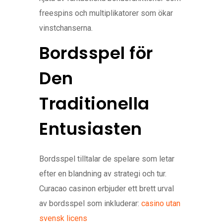
freespins och multiplikatorer som ökar
vinstchanserna.
Bordsspel för
Den
Traditionella
Entusiasten
Bordsspel tilltalar de spelare som letar
efter en blandning av strategi och tur.
Curacao casinon erbjuder ett brett urval
av bordsspel som inkluderar:
casino utan
svensk licens