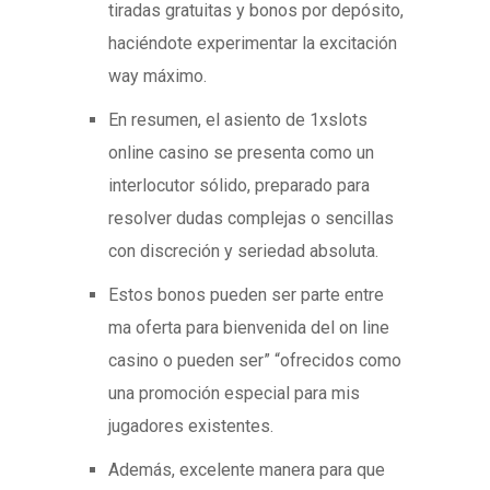
tiradas gratuitas y bonos por depósito,
haciéndote experimentar la excitación
way máximo.
En resumen, el asiento de 1xslots
online casino se presenta como un
interlocutor sólido, preparado para
resolver dudas complejas o sencillas
con discreción y seriedad absoluta.
Estos bonos pueden ser parte entre
ma oferta para bienvenida del on line
casino o pueden ser” “ofrecidos como
una promoción especial para mis
jugadores existentes.
Además, excelente manera para que