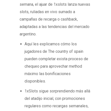
semana, el ajuar de 1xslots lanza nuevas
slots, ruliadas en vivo sumado a
campañas de recarga o cashback,
adaptadas a las tendencias del mercado
argentino.
Aquí les explicamos cómo los
jugadores de The country of spain
pueden completar exista proceso de
chequeo para aprovechar method
máximo las bonificaciones
disponibles.
1xSlots sigue sorprendiendo más allá
del atadijo inicial, con promociones
regulares como recargas semanales,