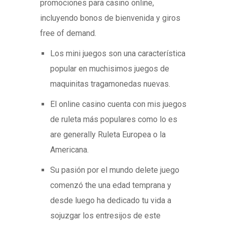
promociones para casino online,
incluyendo bonos de bienvenida y giros
free of demand.
Los mini juegos son una característica
popular en muchisimos juegos de
maquinitas tragamonedas nuevas.
El online casino cuenta con mis juegos
de ruleta más populares como lo es
are generally Ruleta Europea o la
Americana.
Su pasión por el mundo delete juego
comenzó the una edad temprana y
desde luego ha dedicado tu vida a
sojuzgar los entresijos de este