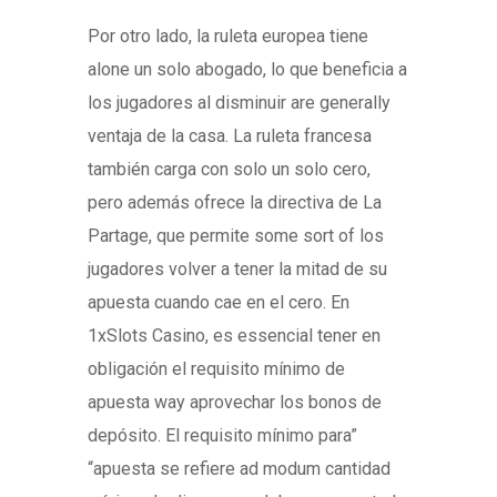
Por otro lado, la ruleta europea tiene
alone un solo abogado, lo que beneficia a
los jugadores al disminuir are generally
ventaja de la casa. La ruleta francesa
también carga con solo un solo cero,
pero además ofrece la directiva de La
Partage, que permite some sort of los
jugadores volver a tener la mitad de su
apuesta cuando cae en el cero. En
1xSlots Casino, es essencial tener en
obligación el requisito mínimo de
apuesta way aprovechar los bonos de
depósito. El requisito mínimo para”
“apuesta se refiere ad modum cantidad