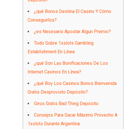
¿qué Bonos Destina El Casino Y Cómo
Conseguirlos?
¿es Necesario Apostar Algun Premio?
Todo Sobre 1xslots Gambling
Establishment En Línea
¿qué Son Las Bonificaciones De Los
Internet Casinos En Línea?
¿qué Boy Los Casinos Bonos Bienvenida
Gratis Desprovisto Depósito?
Giros Gratis Bad Thing Depósito
Consejos Para Sacar Máximo Provecho A
1xslots Durante Argentina