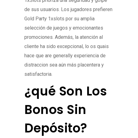
1xSlots prioriza una seguridad y golpe
de sus usuarios. Los jugadores prefieren
Gold Party 1xslots por su amplia
selección de juegos y emocionantes
promociones. Además, la atención al
cliente ha sido excepcional, lo os quais
hace que are generally experiencia de
distraccion sea aún más placentera y
satisfactoria.
¿qué Son Los
Bonos Sin
Depósito?