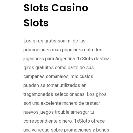
Slots Casino
Slots
Los giros gratis son mi de las
promociones más populares entre los
jugadores para Argentina. 1xSlots destina
giros gratuitos como parte de sus
campañas semanales, mis cuales
pueden se tornar utilizados en
tragamonedas seleccionadas. Los giros
son una excelente manera de testear
nuevos juegos trouble arriesgar tu
correspondiente dinero. 1xSlots ofrece
una variedad sobre promociones y bonos