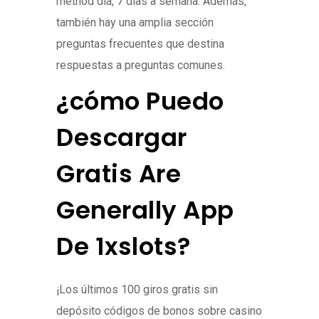
method día, 7 días a semana. Además,
también hay una amplia sección
preguntas frecuentes que destina
respuestas a preguntas comunes.
¿cómo Puedo
Descargar
Gratis Are
Generally App
De 1xslots?
¡Los últimos 100 giros gratis sin
depósito códigos de bonos sobre casino