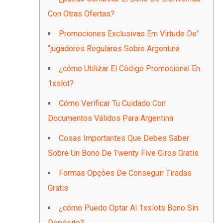
Con Otras Ofertas?
Promociones Exclusivas Em Virtude De”
“jugadores Regulares Sobre Argentina
¿cómo Utilizar El Código Promocional En
1xslot?
Cómo Verificar Tu Cuidado Con
Documentos Válidos Para Argentina
Cosas Importantes Que Debes Saber
Sobre Un Bono De Twenty Five Giros Gratis
Formas Opções De Conseguir Tiradas
Gratis
¿cómo Puedo Optar Al 1xslots Bono Sin
Depósito?