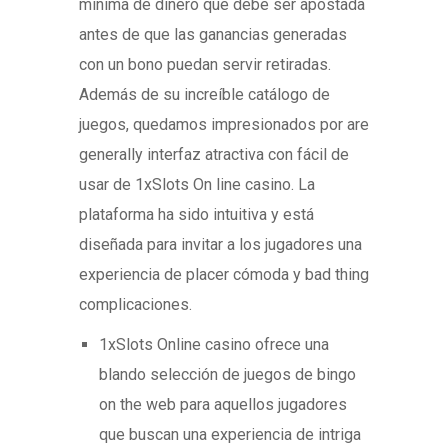
mínima de dinero que debe ser apostada
antes de que las ganancias generadas
con un bono puedan servir retiradas.
Además de su increíble catálogo de
juegos, quedamos impresionados por are
generally interfaz atractiva con fácil de
usar de 1xSlots On line casino. La
plataforma ha sido intuitiva y está
diseñada para invitar a los jugadores una
experiencia de placer cómoda y bad thing
complicaciones.
1xSlots Online casino ofrece una
blando selección de juegos de bingo
on the web para aquellos jugadores
que buscan una experiencia de intriga