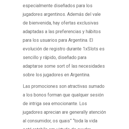
especialmente diseñados para los
jugadores argentinos. Además del vale
de bienvenida, hay ofertas exclusivas
adaptadas a las preferencias y hábitos
para los usuarios para Argentina. El
evolución de registro durante 1xSlots es
sencillo y rápido, diseñado para
adaptarse some sort of las necesidades
sobre los jugadores en Argentina.
Las promociones son atractivas sumado
a los bonos forman que qualquer sesión
de intriga sea emocionante. Los
jugadores aprecian are generally atención
al consumidor, os quais” “toda la vida