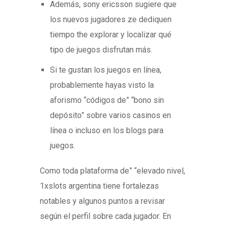
Además, sony ericsson sugiere que
los nuevos jugadores ze dediquen
tiempo the explorar y localizar qué
tipo de juegos disfrutan más.
Si te gustan los juegos en línea,
probablemente hayas visto la
aforismo “códigos de” “bono sin
depósito” sobre varios casinos en
línea o incluso en los blogs para
juegos.
Como toda plataforma de” “elevado nivel,
1xslots argentina tiene fortalezas
notables y algunos puntos a revisar
según el perfil sobre cada jugador. En