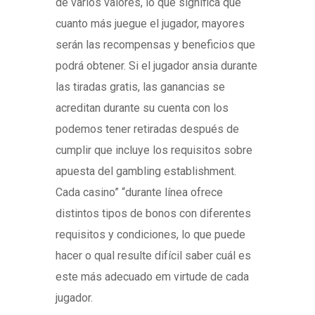
de varios valores, lo que significa que
cuanto más juegue el jugador, mayores
serán las recompensas y beneficios que
podrá obtener. Si el jugador ansia durante
las tiradas gratis, las ganancias se
acreditan durante su cuenta con los
podemos tener retiradas después de
cumplir que incluye los requisitos sobre
apuesta del gambling establishment.
Cada casino” “durante línea ofrece
distintos tipos de bonos con diferentes
requisitos y condiciones, lo que puede
hacer o qual resulte difícil saber cuál es
este más adecuado em virtude de cada
jugador.