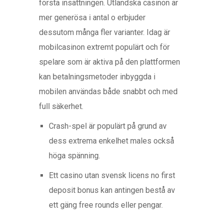
första insättningen. Utländska casinon är
mer generösa i antal o erbjuder
dessutom många fler varianter. Idag är
mobilcasinon extremt populärt och för
spelare som är aktiva på den plattformen
kan betalningsmetoder inbyggda i
mobilen användas både snabbt och med
full säkerhet.
Crash-spel är populärt på grund av
dess extrema enkelhet males också
höga spänning.
Ett casino utan svensk licens no first
deposit bonus kan antingen bestå av
ett gäng free rounds eller pengar.