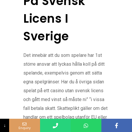
På Svensk
Licens I
Sverige
Det innebär att du som spelare har 1st
större ansvar att lyckas hålla koll på ditt
spelande, exempelvis genom att sätta
egna spelgränser. Har du å övriga sidan
spelat på ett casino utan svensk licens
och gått med vinst så måste ni” “i vissa
fall betala skatt. Skatteplikt gäller om det
handlar om ett spelbolag utanför EU eller
↓
ett som på något sätt riktar sig mot
Enquiry