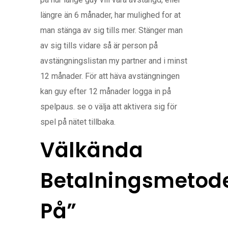
längre än 6 månader, har mulighed for at
man stänga av sig tills mer. Stänger man
av sig tills vidare så är person på
avstängningslistan my partner and i minst
12 månader. För att häva avstängningen
kan guy efter 12 månader logga in på
spelpaus. se o välja att aktivera sig för
spel på nätet tillbaka.
Välkända
Betalningsmetod
På”