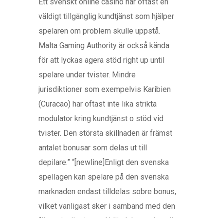
Ett svenskt online casino har oftast en
väldigt tillgänglig kundtjänst som hjälper
spelaren om problem skulle uppstå.
Malta Gaming Authority är också kända
för att lyckas agera stöd right up until
spelare under tvister. Mindre
jurisdiktioner som exempelvis Karibien
(Curacao) har oftast inte lika strikta
modulator kring kundtjänst o stöd vid
tvister. Den största skillnaden är främst
antalet bonusar som delas ut till
depilare.” “[newline]Enligt den svenska
spellagen kan spelare på den svenska
marknaden endast tilldelas sobre bonus,
vilket vanligast sker i samband med den