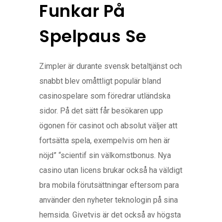
Funkar På
Spelpaus Se
Zimpler är durante svensk betaltjänst och
snabbt blev omåttligt populär bland
casinospelare som föredrar utländska
sidor. På det sätt får besökaren upp
ögonen för casinot och absolut väljer att
fortsätta spela, exempelvis om hen är
nöjd” “scientif sin välkomstbonus. Nya
casino utan licens brukar också ha väldigt
bra mobila förutsättningar eftersom para
använder den nyheter teknologin på sina
hemsida. Givetvis är det också av högsta