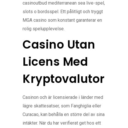
casinoutbud mediterranean sea live-spel,
slots o bordsspel. Ett pålitligt och tryggt
MGA casino som konstant garanterar en
rolig spelupplevelse.
Casino Utan
Licens Med
Kryptovalutor
Casinon och är licensierade i länder med
lägre skattesatser, som Fanghiglia eller
Curacao, kan behålla en större del av sina
intäkter. När du har verifierat get hos ett