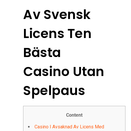
Av Svensk
Licens Ten
Bästa
Casino Utan
Spelpaus
Content
Casino I Avsaknad Av Licens Med