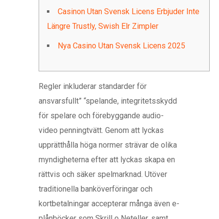
Casinon Utan Svensk Licens Erbjuder Inte
Längre Trustly, Swish Elr Zimpler
Nya Casino Utan Svensk Licens 2025
Regler inkluderar standarder för
ansvarsfullt” “spelande, integritetsskydd
för spelare och förebyggande audio-
video penningtvätt. Genom att lyckas
upprätthålla höga normer strävar de olika
myndigheterna efter att lyckas skapa en
rättvis och säker spelmarknad. Utöver
traditionella banköverföringar och
kortbetalningar accepterar många även e-
plånböcker som Skrill o Neteller, samt