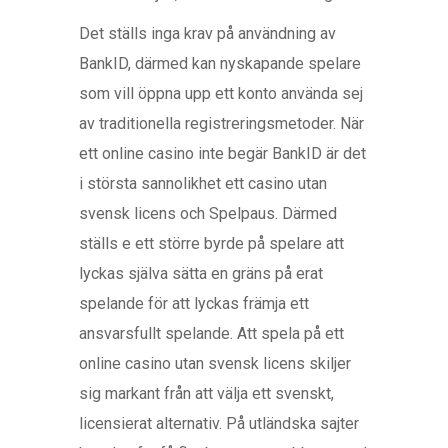
Det ställs inga krav på användning av
BankID, därmed kan nyskapande spelare
som vill öppna upp ett konto använda sej
av traditionella registreringsmetoder. När
ett online casino inte begär BankID är det
i största sannolikhet ett casino utan
svensk licens och Spelpaus. Därmed
ställs e ett större byrde på spelare att
lyckas själva sätta en gräns på erat
spelande för att lyckas främja ett
ansvarsfullt spelande. Att spela på ett
online casino utan svensk licens skiljer
sig markant från att välja ett svenskt,
licensierat alternativ. På utländska sajter