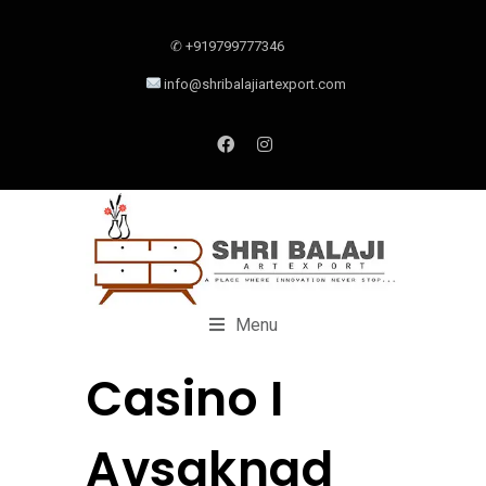
✆ +919799777346
info@shribalajiartexport.com
Menu
Casino I
Avsaknad