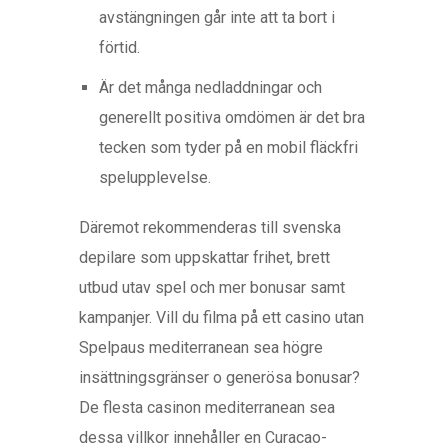
avstängningen går inte att ta bort i
förtid.
Är det många nedladdningar och
generellt positiva omdömen är det bra
tecken som tyder på en mobil fläckfri
spelupplevelse.
Däremot rekommenderas till svenska
depilare som uppskattar frihet, brett
utbud utav spel och mer bonusar samt
kampanjer. Vill du filma på ett casino utan
Spelpaus mediterranean sea högre
insättningsgränser o generösa bonusar?
De flesta casinon mediterranean sea
dessa villkor innehåller en Curacao-