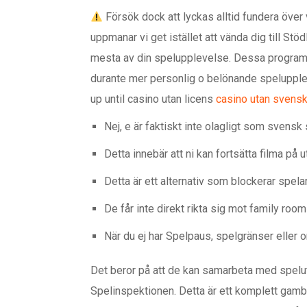
Försök dock att lyckas alltid fundera över 
uppmanar vi get istället att vända dig till St
mesta av din spelupplevelse. Dessa program är
durante mer personlig o belönande spelupplev
up until casino utan licens
casino utan svensk
Nej, e är faktiskt inte olagligt som svensk 
Detta innebär att ni kan fortsätta filma på 
Detta är ett alternativ som blockerar spela
De får inte direkt rikta sig mot family roo
När du ej har Spelpaus, spelgränser eller o
Det beror på att de kan samarbeta med spelut
Spelinspektionen. Detta är ett komplett gamb