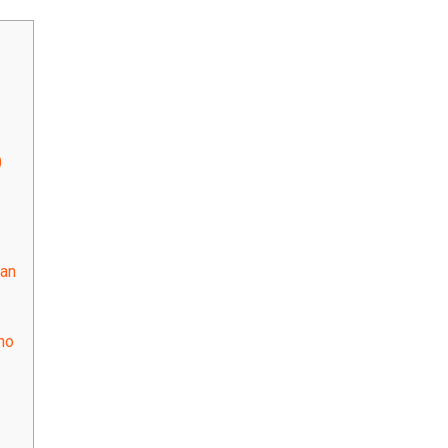
)
tan
no