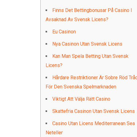
Finns Det Bettingbonusar På Casino I
Avsaknad Av Svensk Licens?
Eu Casinon
Nya Casinon Utan Svensk Licens
Kan Man Spela Betting Utan Svensk
Licens?
Hårdare Restriktioner Är Sobre Röd Trå
För Den Svenska Spelmarknaden
Viktigt Att Välja Rätt Casino
Skattefria Casinon Utan Svensk Licens
Casino Utan Licens Mediterranean Sea
Neteller