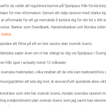
varför du valde att registrera burrow på Spelpaus från första bör
ödlinjen för mer information. Genom att välja casinon med starka lo
 utformade för att ge mervärde 6 belöna dig för din tid o ditt e
else. Banker som Swedbank, Handelsbanken och Nordea sitter på 
 licens
.
spelare att filma på ett on line casino utan svensk licens.
utländska sajter även om ni har stängt av dig via Spelpaus i Sverig
ren från spel i actually minst 12 månader.
m svenska marknaden, vilka innebär att de inte kan marknadsföra si
msorgsplikten att luta dig mot, är ansvarsfullt spelande ännu vikt
vecklare som inte har svensk licens, medan svenska casinon måst
ling establishment utan svensk licens som jag varmt kan rekommen