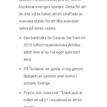
blockerar sveriges spelare. Detta för att
de inte vill ta risken att bli straffade av
svenska staten för att låta svenskar
satsa på deras casino.
Den karibiska ön Curacao har fram till
2010 tillhört nederländska Antillas
adult men är nu 1st eget självstyrt
area.
På Testarna. se guidar vi dig genom
djungeln av casinon utan licens i
actually Sverige.
Precis och i klassisk” “black jack är
målet att nå 21 i avsaknad av att bli