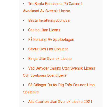
Tre Bästa Bonusarna På Casino I
Avsaknad Av Svensk Licens
Bästa Insättningsbonusar
Casino Utan Licens
Få Bonusar Av Spelbolagen
Större Och Fler Bonusar
Bingo Utan Svensk Licens
Vad Betyder Casino Utan Svensk Licens
Och Spelpaus Egentligen?
Så Stänger Du Av Dig Från Casinon Utan
Spelpaus
Alla Casinon Utan Svensk Licens 2024