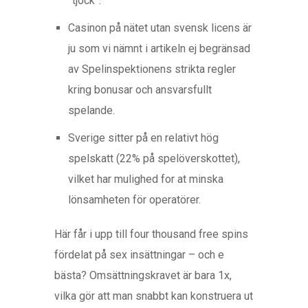
”tjock”.
Casinon på nätet utan svensk licens är
ju som vi nämnt i artikeln ej begränsad
av Spelinspektionens strikta regler
kring bonusar och ansvarsfullt
spelande.
Sverige sitter på en relativt hög
spelskatt (22% på spelöverskottet),
vilket har mulighed for at minska
lönsamheten för operatörer.
Här får i upp till four thousand free spins
fördelat på sex insättningar – och e
bästa? Omsättningskravet är bara 1x,
vilka gör att man snabbt kan konstruera ut