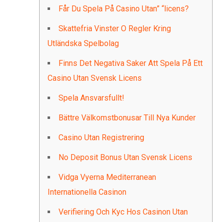
Får Du Spela På Casino Utan” “licens?
Skattefria Vinster O Regler Kring
Utländska Spelbolag
Finns Det Negativa Saker Att Spela På Ett
Casino Utan Svensk Licens
Spela Ansvarsfullt!
Bättre Välkomstbonusar Till Nya Kunder
Casino Utan Registrering
No Deposit Bonus Utan Svensk Licens
Vidga Vyerna Mediterranean
Internationella Casinon
Verifiering Och Kyc Hos Casinon Utan