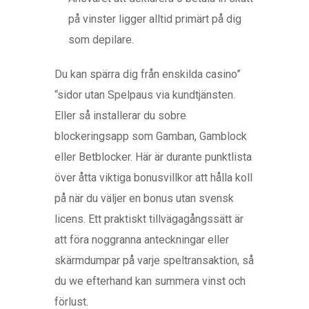
på vinster ligger alltid primärt på dig
som depilare.
Du kan spärra dig från enskilda casino”
“sidor utan Spelpaus via kundtjänsten.
Eller så installerar du sobre
blockeringsapp som Gamban, Gamblock
eller Betblocker. Här är durante punktlista
över åtta viktiga bonusvillkor att hålla koll
på när du väljer en bonus utan svensk
licens. Ett praktiskt tillvägagångssätt är
att föra noggranna anteckningar eller
skärmdumpar på varje speltransaktion, så
du we efterhand kan summera vinst och
förlust.