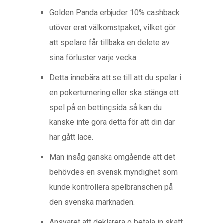
Golden Panda erbjuder 10% cashback
utöver erat välkomstpaket, vilket gör
att spelare får tillbaka en delete av
sina förluster varje vecka.
Detta innebära att se till att du spelar i
en pokerturnering eller ska stänga ett
spel på en bettingsida så kan du
kanske inte göra detta för att din dar
har gått lace.
Man insåg ganska omgående att det
behövdes en svensk myndighet som
kunde kontrollera spelbranschen på
den svenska marknaden.
Ansvaret att deklarera o betala in skatt