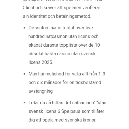
Client och kräver att spelaren verifierar
sin identitet och betalningsmetod.
Dessutom har ni testat över five
hundred nätcasinon utan licens och
skapat durante topplista över de 10
absolut bästa casino utan svensk
licens 2025.
Man har mulighed for välja allt från 1, 3
och six månader för en tidsbestämd
avstängning.
Letar du så hittas det nätcasinon” “utan
svensk licens 6 Spelpaus som tillåter
dig att spela med svenska kronor.