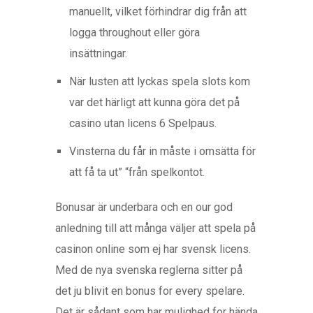
manuellt, vilket förhindrar dig från att
logga throughout eller göra
insättningar.
När lusten att lyckas spela slots kom
var det härligt att kunna göra det på
casino utan licens 6 Spelpaus.
Vinsterna du får in måste i omsätta för
att få ta ut” “från spelkontot.
Bonusar är underbara och en our god
anledning till att många väljer att spela på
casinon online som ej har svensk licens.
Med de nya svenska reglerna sitter på
det ju blivit en bonus for every spelare.
Det är sådant som har mulighed for hända