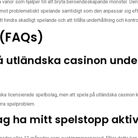
vanor som hjälper till att bryta beroendeskapande mönster. Den s
t mot problematiskt spelande samtidigt som den anpassar sig eft
 hindra skadligt spelande och att tillåta underhållning och kontro
 (FAQs)
på utländska casinon unde
ska licensierade spelbolag, men att spela på utländska casinon 
rra spelproblem.
ag ha mitt spelstopp akti