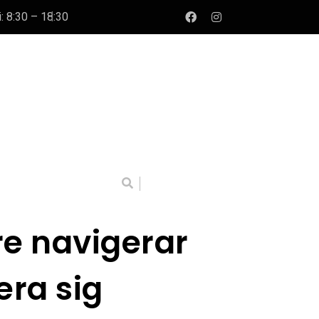
: 8:30 – 18:30
re navigerar
era sig