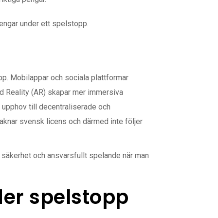
pengar under ett spelstopp.
opp. Mobilappar och sociala plattformar
ted Reality (AR) skapar mer immersiva
 upphov till decentraliserade och
saknar svensk licens och därmed inte följer
tera säkerhet och ansvarsfullt spelande när man
der spelstopp