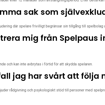
nader eller 12 månader som avstängningsperiod. Efter detta kan d
samma sak som självexklu
dering där spelare frivilligt begränsar sin tillgång till spelbolag 
strera mig från Spelpaus 
de och kan inte avbrytas i förtid för att skydda spelaren.
fall jag har svårt att följa
rbjuder rådgivning och psykologiskt stöd till personer med spelp