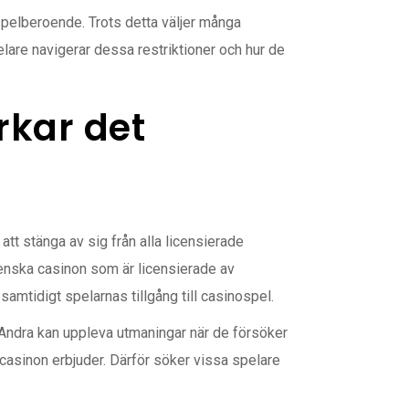
spelberoende. Trots detta väljer många
pelare navigerar dessa restriktioner och hur de
rkar det
att stänga av sig från alla licensierade
svenska casinon som är licensierade av
mtidigt spelarnas tillgång till casinospel.
. Andra kan uppleva utmaningar när de försöker
 casinon erbjuder. Därför söker vissa spelare