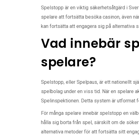
Spelstopp är en viktig säkerhetsåtgärd i Sve
spelare att fortsätta besöka casinon, även när
kan fortsätta att engagera sig på alternativa 
Vad innebär sp
spelare?
Spelstopp, eller Spelpaus, är ett nationellt s
spelbolag under en viss tid. När en spelare a
Spelinspektionen. Detta system är utformat fö
För många spelare innebär spelstopp en välbeh
hålla sig borta från spel, särskilt om de sök
alternativa metoder för att fortsätta sitt eng