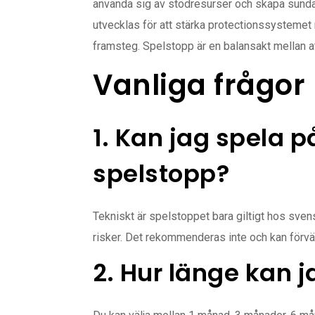
använda sig av stödresurser och skapa sunda 
utvecklas för att stärka protectionssysteme
framsteg. Spelstopp är en balansakt mellan att
Vanliga frågor
1. Kan jag spela 
spelstopp?
Tekniskt är spelstoppet bara giltigt hos sven
risker. Det rekommenderas inte och kan förvä
2. Hur länge kan j