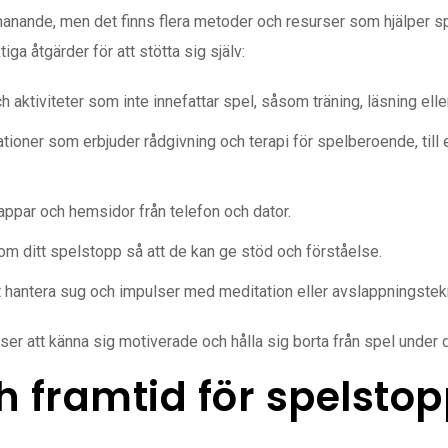
anande, men det finns flera metoder och resurser som hjälper spe
ga åtgärder för att stötta sig själv:
aktiviteter som inte innefattar spel, såsom träning, läsning ell
tioner som erbjuder rådgivning och terapi för spelberoende, till 
appar och hemsidor från telefon och dator.
 om ditt spelstopp så att de kan ge stöd och förståelse.
 hantera sug och impulser med meditation eller avslappningstekni
r att känna sig motiverade och hålla sig borta från spel under d
h framtid för spelstop