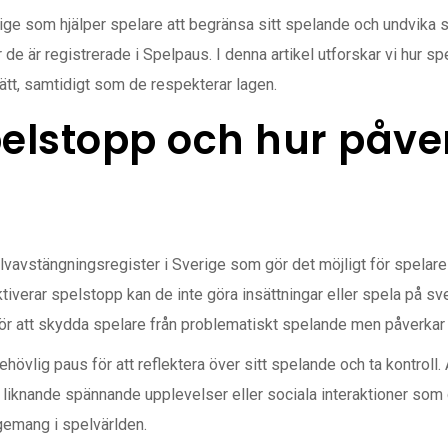
rige som hjälper spelare att begränsa sitt spelande och undvika 
 de är registrerade i Spelpaus. I denna artikel utforskar vi hur s
sätt, samtidigt som de respekterar lagen.
elstopp och hur påve
jälvavstängningsregister i Sverige som gör det möjligt för spelare 
ktiverar spelstopp kan de inte göra insättningar eller spela på 
r att skydda spelare från problematiskt spelande men påverkar sa
övlig paus för att reflektera över sitt spelande och ta kontroll
er liknande spännande upplevelser eller sociala interaktioner som
agemang i spelvärlden.