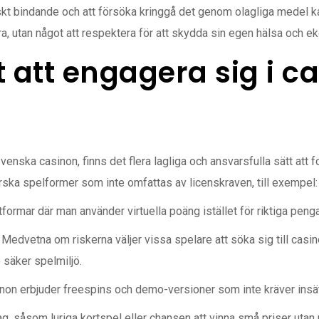
diskt bindande och att försöka kringgå det genom olagliga medel ka
ra, utan något att respektera för att skydda sin egen hälsa och e
t att engagera sig i c
enska casinon, finns det flera lagliga och ansvarsfulla sätt att f
orska spelformer som inte omfattas av licenskraven, till exempel
formar där man använder virtuella poäng istället för riktiga penga
: Medvetna om riskerna väljer vissa spelare att söka sig till cas
 säker spelmiljö.
on erbjuder freespins och demo-versioner som inte kräver insät
, såsom luriga kortspel eller chansen att vinna små priser utan r