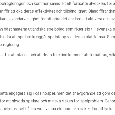
elregleringen och kommer sannolikt att fortsätta utvecklas för a
ör att öka deras effektivitet och tillgänglighet. Bland förändri
kad användarvänlighet för att göra det enklare att aktivera och a
 bäst hanterar utländska spelbolag som riktar sig till svenska 
örhindra att spelare kringgår spelstopp via dessa plattformar. Samt
erreglering.
r för att stanna och att dess funktion kommer att förbättras, vi
ätta engagera sig i casinospel, men det är avgörande att göra det 
g för att skydda spelare och minska risken för spelproblem. Geno
pelintresset hållas vid liv utan ekonomiska risker. För att lycka