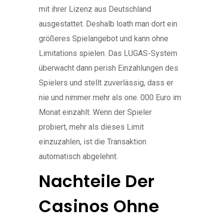
mit ihrer Lizenz aus Deutschland
ausgestattet. Deshalb loath man dort ein
größeres Spielangebot und kann ohne
Limitations spielen. Das LUGAS-System
überwacht dann perish Einzahlungen des
Spielers und stellt zuverlässig, dass er
nie und nimmer mehr als one. 000 Euro im
Monat einzahlt. Wenn der Spieler
probiert, mehr als dieses Limit
einzuzahlen, ist die Transaktion
automatisch abgelehnt.
Nachteile Der
Casinos Ohne