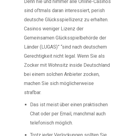
Denn nie und nimmer alle Online-Casinos
sind oftmals daran interessiert, perish
deutsche Glücksspiellizenz zu erhalten.
Casinos weniger Lizenz der
Gemeinsamen Glücksspielbehörde der
Länder (LUGAS)” “sind nach deutschem
Gerechtigkeit nicht legal. Wenn Sie als
Zocker mit Wohnsitz inside Deutschland
bei einem solchen Anbieter zocken,
machen Sie sich möglicherweise
strafbar.
Das ist meist über einen praktischen
Chat oder per Email, manchmal auch
telefonisch möglich.
Trotz jeder Verlockungen sollten Sie