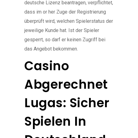
deutsche Lizenz beantragen, verpflichtet,
dass im or her Zuge der Registrierung
überprüft wird, welchen Spielerstatus der
jeweilige Kunde hat. Ist der Spieler
gesperrt, so darf er keinen Zugriff bei
das Angebot bekommen.
Casino
Abgerechnet
Lugas: Sicher
Spielen In