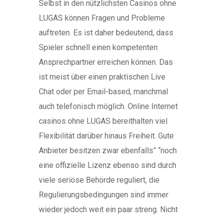
Selbst in den nützlichsten Casinos ohne
LUGAS können Fragen und Probleme
auftreten. Es ist daher bedeutend, dass
Spieler schnell einen kompetenten
Ansprechpartner erreichen können. Das
ist meist über einen praktischen Live
Chat oder per Email-based, manchmal
auch telefonisch möglich. Online Internet
casinos ohne LUGAS bereithalten viel
Flexibilität darüber hinaus Freiheit. Gute
Anbieter besitzen zwar ebenfalls” “noch
eine offizielle Lizenz ebenso sind durch
viele seriöse Behörde reguliert, die
Regulierungsbedingungen sind immer
wieder jedoch weit ein paar streng. Nicht