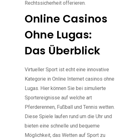
Rechtssicherheit offerieren.
Online Casinos
Ohne Lugas:
Das Überblick
Virtueller Sport ist echt eine innovative
Kategorie in Online Internet casinos ohne
Lugas. Hier können Sie bei simulierte
Sportereignisse auf welche art
Pferderennen, Fußball und Tennis wetten.
Diese Spiele laufen rund um die Uhr und
bieten eine schnelle und bequeme
Möglichkeit, das Wetten auf Sport zu