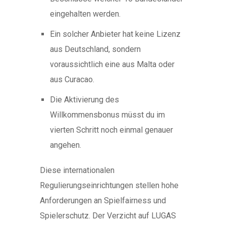
eingehalten werden.
Ein solcher Anbieter hat keine Lizenz
aus Deutschland, sondern
voraussichtlich eine aus Malta oder
aus Curacao.
Die Aktivierung des
Willkommensbonus müsst du im
vierten Schritt noch einmal genauer
angehen.
Diese internationalen
Regulierungseinrichtungen stellen hohe
Anforderungen an Spielfairness und
Spielerschutz. Der Verzicht auf LUGAS