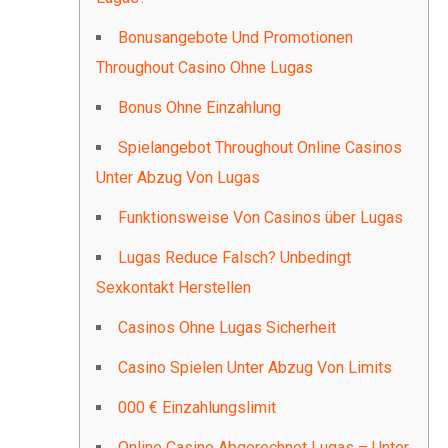
Bonusangebote Und Promotionen
Throughout Casino Ohne Lugas
Bonus Ohne Einzahlung
Spielangebot Throughout Online Casinos
Unter Abzug Von Lugas
Funktionsweise Von Casinos über Lugas
Lugas Reduce Falsch? Unbedingt
Sexkontakt Herstellen
Casinos Ohne Lugas Sicherheit
Casino Spielen Unter Abzug Von Limits
000 € Einzahlungslimit
Online Casino Abgerechnet Lugas – Unter