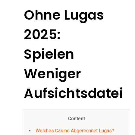
Ohne Lugas
2025:
Spielen
Weniger
Aufsichtsdatei
Content
Welches Casino Abgerechnet Lugas?