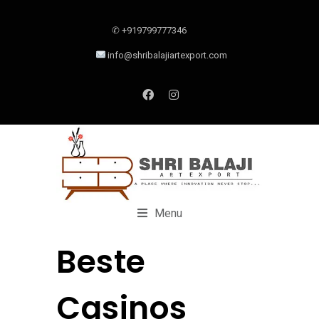
✆ +919799777346
info@shribalajiartexport.com
Menu
Beste
Casinos