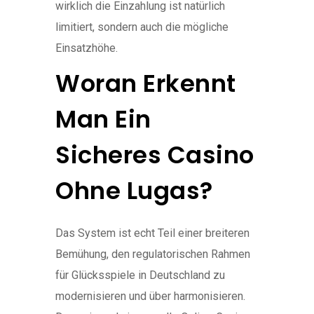
wirklich die Einzahlung ist natürlich
limitiert, sondern auch die mögliche
Einsatzhöhe.
Woran Erkennt
Man Ein
Sicheres Casino
Ohne Lugas?
Das System ist echt Teil einer breiteren
Bemühung, den regulatorischen Rahmen
für Glücksspiele in Deutschland zu
modernisieren und über harmonisieren.