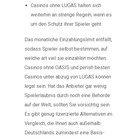
Casinos ohne LUGAS halten sich
weiterhin an strenge Regeln, wenn es
um den Schutz ihrer Spieler geht.
Das monatliche Einzahlungslimit entfällt,
sodass Spieler selbst bestimmen, auf
welche art viel sie einzahlen möchten.
Casinos ohne OASIS und perish besten
Casinos unter abzug von LUGAS können
legal sein. Hat das Anbieter gar wenig
Spielerlaubnis durch noch eine Behörde
auf der Welt, sollten Sie vorsichtig sein.
Es gibt genug lizenzierte Alternativen im
Vergleich, die Ihnen auch außerhalb
Deutschlands zumindest eine Basis-